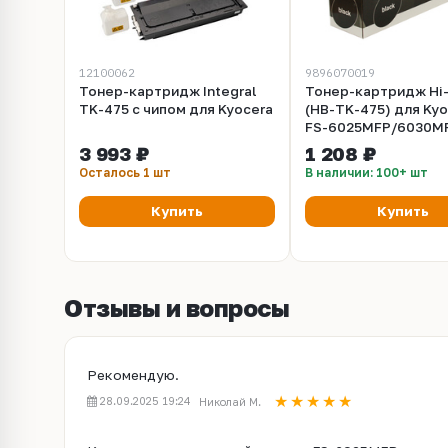
12100062
9896070019
Тонер-картридж Integral
Тонер-картридж Hi-
TK-475 с чипом для Kyocera
(HB-TK-475) для Kyo
FS-6025MFP/6030MF
3 993 ₽
1 208 ₽
Осталось 1 шт
В наличии: 100+ шт
Купить
Купить
Отзывы и вопросы
Рекомендую.
28.09.2025 19:24
Николай М.