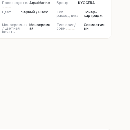
Производитель
AquaMarine
Бренд
KYOCERA
Цвет
Черный / Black
Тип
Тонер-
расходника
картридж
Монохромная
Монохромн
Тип: ориг/
Совместим
/ цветная
ая
совм
ый
печать