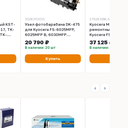
302K393031
1702K38NL0
ый KST-
Узел фотобарабана DK-475
Kyocera MK-475 -
17, TK-
для Kyocera FS-6025MFP,
ремонтный компле
 TK-
6025MFP B, 6030MFP
Kyocera FS-6025MFP
150, TK-
(302K393031)
6030MFP, FS-6025
20 790 ₽
37 125 ₽
1200,
В наличии: 20 шт
В наличии: 86 шт
TK-3150,
TK-3190
Купить
Купить
ссия
‹
›