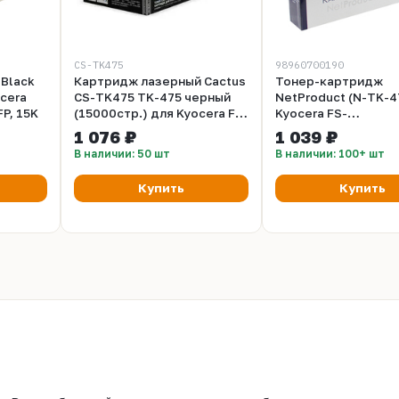
CS-TK475
98960700190
Black
Картридж лазерный Cactus
Тонер-картридж
cera
CS-TK475 TK-475 черный
NetProduct (N-TK-4
P, 15K
(15000стр.) для Kyocera FS-
Kyocera FS-
6025, B, 6030
6025MFP/6030MFP, 
1 076 ₽
1 039 ₽
В наличии: 50 шт
В наличии: 100+ шт
Купить
Купить