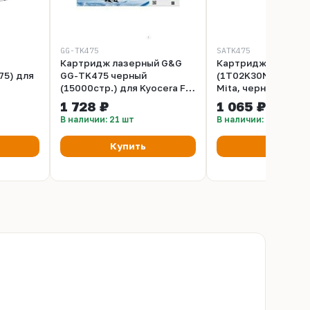
GG-TK475
SATK475
Картридж лазерный G&G
Картридж Sakura 
75) для
GG-TK475 черный
(1T02K30NL0) для 
(15000стр.) для Kyocera FS-
Mita, черный, 15000
15K
6025, B, 6030
1 728 ₽
1 065 ₽
В наличии: 21 шт
В наличии: 39 шт
Купить
Купить