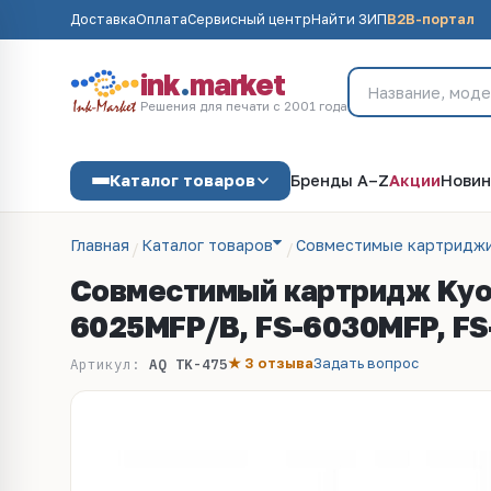
Доставка
Оплата
Сервисный центр
Найти ЗИП
B2B-портал
ink
.
market
Решения для печати с 2001 года
Каталог товаров
Бренды A–Z
Акции
Новин
Главная
Каталог товаров
Совместимые картриджи
Совместимый картридж Kyoc
6025MFP/B, FS-6030MFP, FS
★ 3 отзыва
Задать вопрос
Артикул:
AQ TK-475