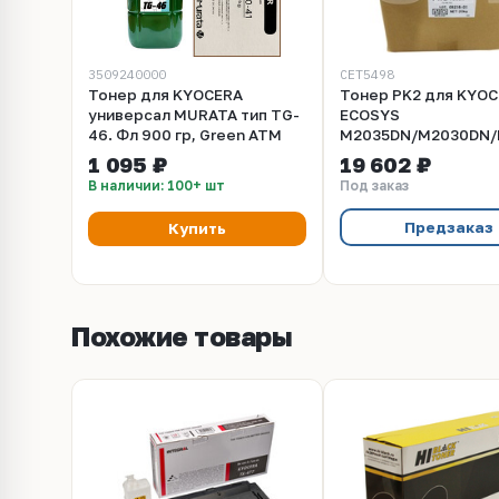
3509240000
CET5498
Тонер для KYOCERA
Тонер PK2 для KYO
универсал MURATA тип TG-
ECOSYS
46. Фл 900 гр, Green ATM
M2035DN/M2030DN/
FS-1028MFP/FS-402
1 095 ₽
19 602 ₽
TASKalfa 180 (Japan)
В наличии: 100+ шт
Под заказ
мешок, (унив.), CET
Предзаказ
Купить
Похожие товары