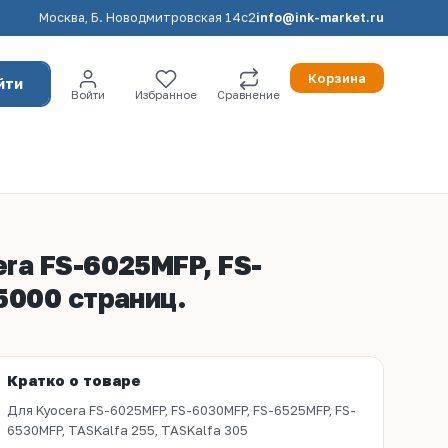
Москва, Б. Новодмитровская 14с2
info@ink-market.ru
Корзина
йти
Войти
Избранное
Сравнение
ra FS-6025MFP, FS-
5000 страниц.
Кратко о товаре
Для Kyocera FS-6025MFP, FS-6030MFP, FS-6525MFP, FS-
6530MFP, TASKalfa 255, TASKalfa 305