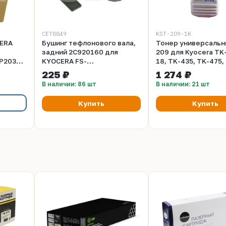
CET8849
KST-209-1K
CERA
Бушинг тефлонового вала,
Тонер универсальн
задний 2C920160 для
209 для Kyocera TK-
P2035D/P2135DN,
KYOCERA FS-
18, TK-435, TK-475,
0DN,
6025MFP/6030MFP,
1110, TK-1120, TK-1
225 ₽
1 274 ₽
, 20кг/
TASKalfa
1160, TK-1170, TK-
В наличии: 86 шт
В наличии: 21 шт
5498
255/305/180/181/220/221,
TK-3110, TK-3130, 
KM-1620/1650/2050/2550
TK-3160, TK-3170, 
Купить
Купить
(CET), CET8849, CET8849R
- 1 кг. (Фасовка Ро
B&W)