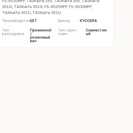
FS-6030MFP, TASKalfa 255, TASKalfa 305, TASKalfa
3010i, TASKalfa 3510i, FS-6525MFP, FS-6530MFP,
TASKalfa 3011i, TASKalfa 3511i
Производитель
CET
Бренд
KYOCERA
Тип
Прижимной
Тип: ориг/
Совместим
расходника
/
совм
ый
резиновый
вал