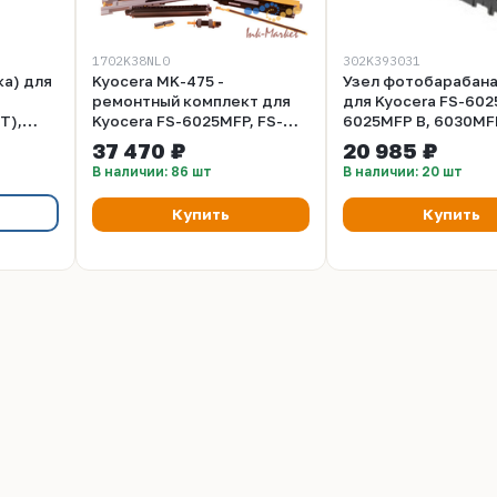
1702K38NL0
302K393031
ка) для
Kyocera MK-475 -
Узел фотобарабана
ремонтный комплект для
для Kyocera FS-602
T),
Kyocera FS-6025MFP, FS-
6025MFP B, 6030MF
55
6030MFP, FS-6025MFP
(302K393031)
37 470 ₽
20 985 ₽
В наличии: 86 шт
В наличии: 20 шт
Купить
Купить