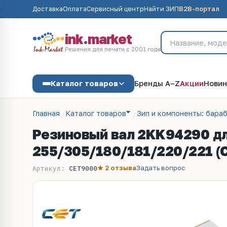
Доставка
Оплата
Сервисный центр
Найти ЗИП
B2B-портал
ink
.
market
Решения для печати с 2001 года
Каталог товаров
Бренды A–Z
Акции
Новин
Главная
Каталог товаров
Зип и компоненты: бараб
Резиновый вал 2KK94290 д
255/305/180/181/220/221 (
★ 2 отзыва
Задать вопрос
Артикул:
CET9000