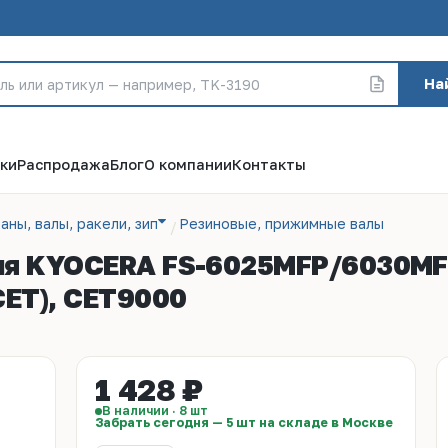
На
ки
Распродажа
Блог
О компании
Контакты
аны, валы, ракели, зип
Резиновые, прижимные валы
ля KYOCERA FS-6025MFP/6030MFP
CET), CET9000
1 428 ₽
В наличии · 8 шт
Забрать сегодня — 5 шт на складе в Москве