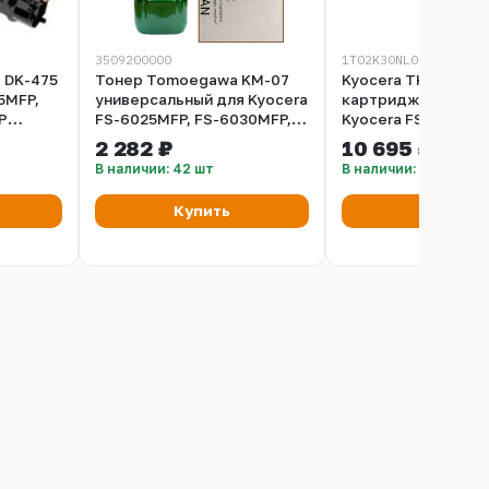
3509200000
1T02K30NL0
 DK-475
Тонер Tomoegawa KM-07
Kyocera TK-475 - Т
5MFP,
универсальный для Kyocera
картридж для при
P
FS-6025MFP, FS-6030MFP,
Kyocera FS-6025MFP
FS-6525MFP, FS-6530MFP -
6025MFP/B, FS-603
2 282 ₽
10 695 ₽
900 гр
FS-6525MFP, FS-65
В наличии: 42 шт
В наличии: 11 шт
Ресурс 15000 стра
Купить
Купить