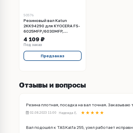
50576
Резиновый вал Katun
2KK94290 для KYOCERA FS-
6025MFP/6030MFP,
TASKalfa 255, 305, 180, 181,
4 109 ₽
220, 221
Под заказ
Предзаказ
Отзывы и вопросы
Резина плотная, посадка на вал точная. Заказываю 
02.08.2023 11:00
Надежда Е.
Вал подошёл к TASKalfa 255, узел работает исправн