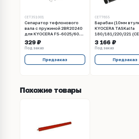
CET351001
CET7855
Сепаратор тефлонового
Барабан (10мм втул
вала с пружиной 2BR20240
KYOCERA TASKalfa
для KYOCERA FS-6025/6030
180/181/220/221 (CE
(CET), CET351001
150000 стр., CET78
329 ₽
3 166 ₽
Под заказ
Под заказ
Предзаказ
Предзаказ
Похожие товары