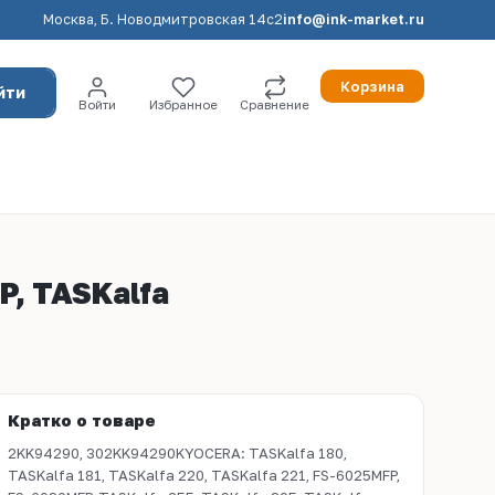
Москва, Б. Новодмитровская 14с2
info@ink-market.ru
Корзина
йти
Войти
Избранное
Сравнение
, TASKalfa
Кратко о товаре
2KK94290, 302KK94290KYOCERA: TASKalfa 180,
TASKalfa 181, TASKalfa 220, TASKalfa 221, FS-6025MFP,