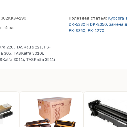
 302KK94290
Полезная статья:
Kyocera 
DK-5230 и DK-8350, замена 
вый вал
FK-8350, FK-1270
fa 220, TASKalfa 221, FS-
 305, TASKalfa 3010i,
Kalfa 3011i, TASKalfa 3511i