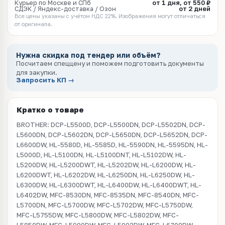
Курьер по Москве и СПб
от 1 дня, от 550 ₽
СДЭК / Яндекс-доставка / Озон
от 2 дней
Все цены указаны с учётом НДС 22%. Изображения могут отличаться
от оригинала.
Нужна скидка под тендер или объём?
Посчитаем спеццену и поможем подготовить документы
для закупки.
Запросить КП →
Кратко о товаре
BROTHER: DCP-L5500D, DCP-L5500DN, DCP-L5502DN, DCP-
L5600DN, DCP-L5602DN, DCP-L5650DN, DCP-L5652DN, DCP-
L6600DW, HL-5580D, HL-5585D, HL-5590DN, HL-5595DN, HL-
L5000D, HL-L5100DN, HL-L5100DNT, HL-L5102DW, HL-
L5200DW, HL-L5200DWT, HL-L5202DW, HL-L6200DW, HL-
L6200DWT, HL-L6202DW, HL-L6250DN, HL-L6250DW, HL-
L6300DW, HL-L6300DWT, HL-L6400DW, HL-L6400DWT, HL-
L6402DW, MFC-8530DN, MFC-8535DN, MFC-8540DN, MFC-
L5700DN, MFC-L5700DW, MFC-L5702DW, MFC-L5750DW,
MFC-L5755DW, MFC-L5800DW, MFC-L5802DW, MFC-