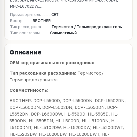
L5850DW, MFC-L5900DW, MFC-L5902DW, MFC-L6700DW,
MFC-L6702DW,...
Производитель
CET
Бренд
BROTHER
Тип расходника
Термистор / Термопредохранитель
Тип: ориг/совм
Совместимый
Описание
OEM код оригинального расходника:
Тип расходника расходника:
Термистор/
Термопредохранитель
Совместимость:
BROTHER: DCP-L5500D, DCP-L5500DN, DCP-L5502DN,
DCP-L5600DN, DCP-L5602DN, DCP-L5650DN, DCP-
L5652DN, DCP-L6600DW, HL-5580D, HL-5585D, HL-
5590DN, HL-5595DN, HL-L5000D, HL-L5100DN, HL-
L5100DNT, HL-L5102DW, HL-L5200DW, HL-L5200DWT,
HL-L5202DW, HL-L6200DW, HL-L6200DWT, HL-