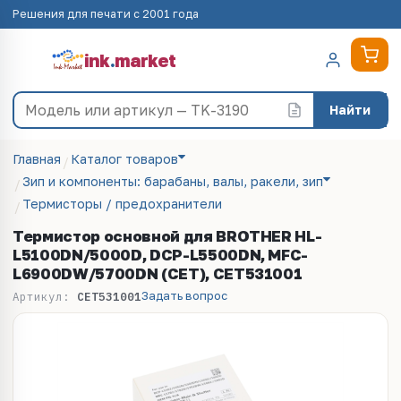
Решения для печати с 2001 года
ink
.
market
Найти
Главная
Каталог товаров
Зип и компоненты: барабаны, валы, ракели, зип
Термисторы / предохранители
Термистор основной для BROTHER HL-
L5100DN/5000D, DCP-L5500DN, MFC-
L6900DW/5700DN (CET), CET531001
Задать вопрос
Артикул:
CET531001