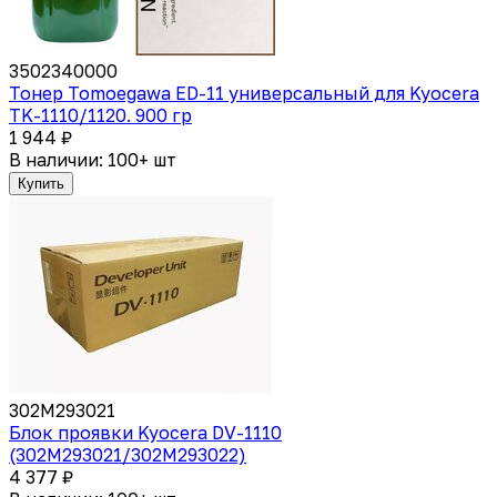
3502340000
Тонер Tomoegawa ED-11 универсальный для Kyocera
TK-1110/1120. 900 гр
1 944 ₽
В наличии: 100+ шт
Купить
302M293021
Блок проявки Kyocera DV-1110
(302M293021/302M293022)
4 377 ₽