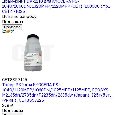
Драм-юнит DK-1110 для KYOCERA FS-
1040/1060DN/1320MFP/1120MFP (CET), 100000 стр.,
CET471025
Цена по запросу
Под заказ
Предзаказ
CET8857125
Тонер PK9 для KYOCERA FS-
1040/1120MFP/1060DN/1025MFP/1125MFP, ECOSYS
M2135dn/2735dn/P2235dn/2335dw (Japan), 125г/бут,
(унив.), CET8857125
279 ₽
Под заказ