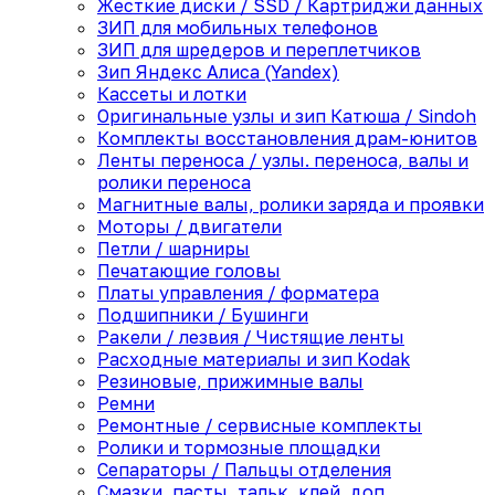
Жесткие диски / SSD / Картриджи данных
ЗИП для мобильных телефонов
ЗИП для шредеров и переплетчиков
Зип Яндекс Алиса (Yandex)
Кассеты и лотки
Оригинальные узлы и зип Катюша / Sindoh
Комплекты восстановления драм-юнитов
Ленты переноса / узлы. переноса, валы и
ролики переноса
Магнитные валы, ролики заряда и проявки
Моторы / двигатели
Петли / шарниры
Печатающие головы
Платы управления / форматера
Подшипники / Бушинги
Ракели / лезвия / Чистящие ленты
Расходные материалы и зип Kodak
Резиновые, прижимные валы
Ремни
Ремонтные / сервисные комплекты
Ролики и тормозные площадки
Сепараторы / Пальцы отделения
Смазки, пасты, тальк, клей, доп.