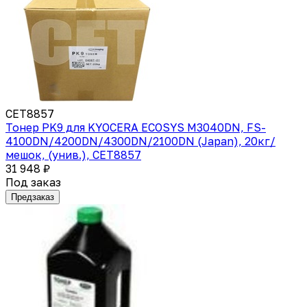
CET8857
Тонер PK9 для KYOCERA ECOSYS M3040DN, FS-
4100DN/4200DN/4300DN/2100DN (Japan), 20кг/
мешок, (унив.), CET8857
31 948 ₽
Под заказ
Предзаказ