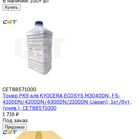
В наличии: 100+ шт
Купить
CET88571000
Тонер PK9 для KYOCERA ECOSYS M3040DN, FS-
4100DN/4200DN/4300DN/2100DN (Japan), 1кг/бут,
(унив.), CET88571000
1 716 ₽
Под заказ
Предзаказ