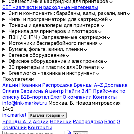
Совместимые картриджи для принтеров
CET - запчасти и расходные материалы
Зип и компоненты: барабаны, валы, ракели, зип
Чипы и программаторы для картриджей
Тонеры и девелоперы для принтеров
Чернила для принтеров и плоттеров
ПЗК / СНПЧ / Заправляемые картриджи
Источники бесперебойного питания
Бумага, фольга, винил, пленки
Сетевое оборудование
Офисное оборудование и электроника
3D принтеры и пластик для 3D печати
Greenworks - техника и инструмент
Покупателям
Акции
Новинки
Распродажа
Бренды A–Z
Доставка
Оплата
Сервисный центр
Найти ЗИП
Прайс-чек по
списку
B2B-портал
Блог
О компании
Контакты
info@ink-market.ru
Москва, Б. Новодмитровская
14с2
ink
.
market
Каталог товаров
Бренды A–Z
Акции
Новинки
Распродажа
Блог
О
компании
Контакты