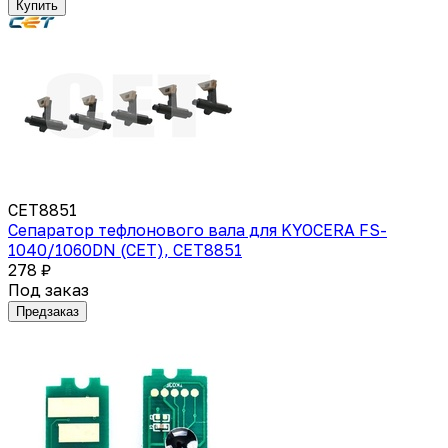
Купить
CET8851
Сепаратор тефлонового вала для KYOCERA FS-
1040/1060DN (CET), CET8851
278 ₽
Под заказ
Предзаказ