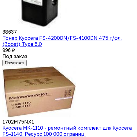
38637
Тонер Kyocera FS-4200DN/FS-4100DN 475 г/фл.
(Boost) Type 5.0
996 ₽
Под заказ
Предзаказ
1702M75NX1
Kyocera MK-1110 - ремонтный комплект для Kyocera
FS-1140. Ресурс 100 000 страниц.