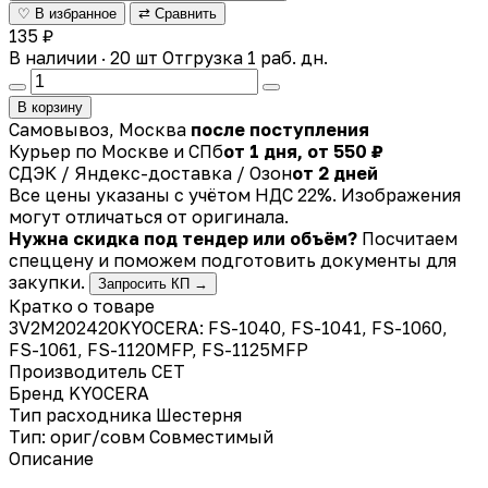
♡ В избранное
⇄ Сравнить
135 ₽
В наличии · 20 шт
Отгрузка 1 раб. дн.
В корзину
Самовывоз, Москва
после поступления
Курьер по Москве и СПб
от 1 дня, от 550 ₽
СДЭК / Яндекс-доставка / Озон
от 2 дней
Все цены указаны с учётом НДС 22%. Изображения
могут отличаться от оригинала.
Нужна скидка под тендер или объём?
Посчитаем
спеццену и поможем подготовить документы для
закупки.
Запросить КП →
Кратко о товаре
3V2M202420KYOCERA: FS-1040, FS-1041, FS-1060,
FS-1061, FS-1120MFP, FS-1125MFP
Производитель
CET
Бренд
KYOCERA
Тип расходника
Шестерня
Тип: ориг/совм
Совместимый
Описание