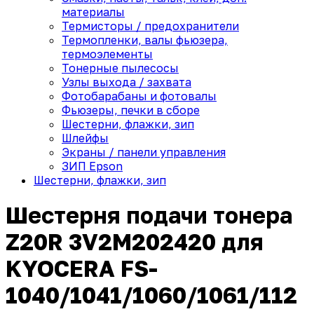
материалы
Термисторы / предохранители
Термопленки, валы фьюзера,
термоэлементы
Тонерные пылесосы
Узлы выхода / захвата
Фотобарабаны и фотовалы
Фьюзеры, печки в сборе
Шестерни, флажки, зип
Шлейфы
Экраны / панели управления
ЗИП Epson
Шестерни, флажки, зип
Шестерня подачи тонера
Z20R 3V2M202420 для
KYOCERA FS-
1040/1041/1060/1061/112