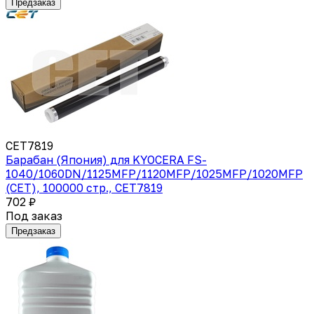
Предзаказ
CET7819
Барабан (Япония) для KYOCERA FS-
1040/1060DN/1125MFP/1120MFP/1025MFP/1020MFP
(CET), 100000 стр., CET7819
702 ₽
Под заказ
Предзаказ