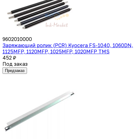
9602010000
Заряжающий ролик (PCR) Kyocera FS-1040, 1060DN,
1125MFP, 1120MFP, 1025MFP, 1020MFP TMS
452 ₽
Под заказ
Предзаказ