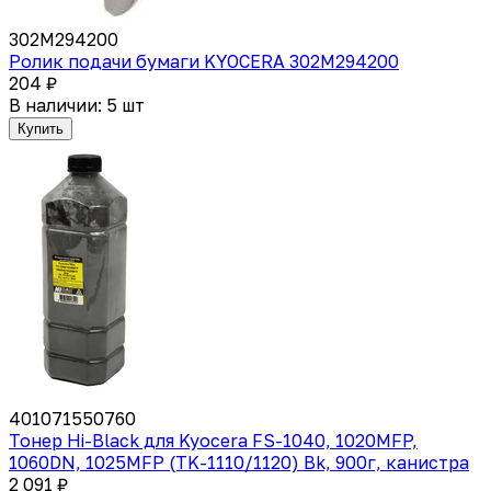
302M294200
Ролик подачи бумаги KYOCERA 302M294200
204 ₽
В наличии: 5 шт
Купить
401071550760
Тонер Hi-Black для Kyocera FS-1040, 1020MFP,
1060DN, 1025MFP (TK-1110/1120) Bk, 900г, канистра
2 091 ₽