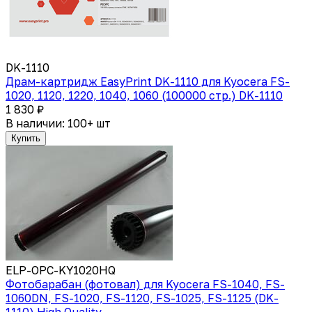
DK-1110
Драм-картридж EasyPrint DK-1110 для Kyocera FS-
1020, 1120, 1220, 1040, 1060 (100000 стр.) DK-1110
1 830 ₽
В наличии: 100+ шт
Купить
ELP-OPC-KY1020HQ
Фотобарабан (фотовал) для Kyocera FS-1040, FS-
1060DN, FS-1020, FS-1120, FS-1025, FS-1125 (DK-
1110) High Quality