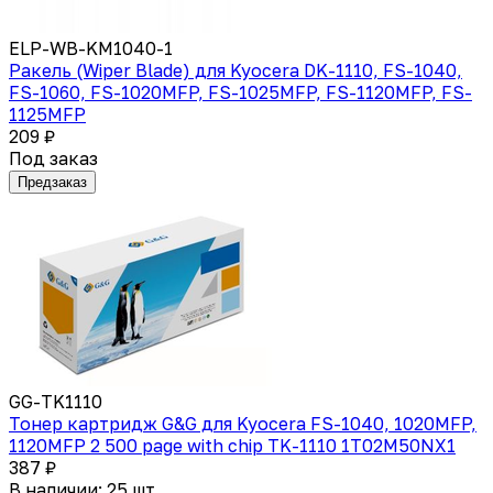
ELP-WB-KM1040-1
Ракель (Wiper Blade) для Kyocera DK-1110, FS-1040,
FS-1060, FS-1020MFP, FS-1025MFP, FS-1120MFP, FS-
1125MFP
209 ₽
Под заказ
Предзаказ
GG-TK1110
Тонер картридж G&G для Kyocera FS-1040, 1020MFP,
1120MFP 2 500 page with chip TK-1110 1T02M50NX1
387 ₽
В наличии: 25 шт