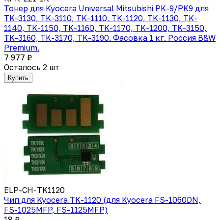
Тонер для Kyocera Universal Mitsubishi PK-9/PK9 для
TK-3130, TK-3110, TK-1110, TK-1120, TK-1130, TK-
1140, TK-1150, TK-1160, TK-1170, TK-1200, TK-3150,
TK-3160, TK-3170, TK-3190. Фасовка 1 кг. Россия B&W
Premium.
7 977 ₽
Осталось 2 шт
Купить
ELP-CH-TK1120
Чип для Kyocera TK-1120 (для Kyocera FS-1060DN,
FS-1025MFP, FS-1125MFP)
18 ₽