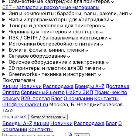
Совместимые картриджи для принтеров
CET - запчасти и расходные материалы
Зип и компоненты: барабаны, валы, ракели, зип
Чипы и программаторы для картриджей
Тонеры и девелоперы для принтеров
Чернила для принтеров и плоттеров
ПЗК / СНПЧ / Заправляемые картриджи
Источники бесперебойного питания
Бумага, фольга, винил, пленки
Сетевое оборудование
Офисное оборудование и электроника
3D принтеры и пластик для 3D печати
Greenworks - техника и инструмент
Покупателям
Акции
Новинки
Распродажа
Бренды A–Z
Доставка
Оплата
Сервисный центр
Найти ЗИП
Прайс-чек по
списку
B2B-портал
Блог
О компании
Контакты
info@ink-market.ru
Москва, Б. Новодмитровская
14с2
ink
.
market
Каталог товаров
Бренды A–Z
Акции
Новинки
Распродажа
Блог
О
компании
Контакты