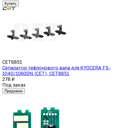
Купить
CET8851
Сепаратор тефлонового вала для KYOCERA FS-
1040/1060DN (CET), CET8851
278 ₽
Под заказ
Предзаказ