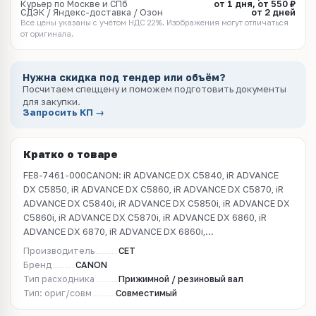
Курьер по Москве и СПб
от 1 дня, от 550 ₽
СДЭК / Яндекс-доставка / Озон
от 2 дней
Все цены указаны с учётом НДС 22%. Изображения могут отличаться
от оригинала.
Нужна скидка под тендер или объём?
Посчитаем спеццену и поможем подготовить документы
для закупки.
Запросить КП →
Кратко о товаре
FE8-7461-000CANON: iR ADVANCE DX C5840, iR ADVANCE
DX C5850, iR ADVANCE DX C5860, iR ADVANCE DX C5870, iR
ADVANCE DX C5840i, iR ADVANCE DX C5850i, iR ADVANCE DX
C5860i, iR ADVANCE DX C5870i, iR ADVANCE DX 6860, iR
ADVANCE DX 6870, iR ADVANCE DX 6860i,...
Производитель
CET
Бренд
CANON
Тип расходника
Прижимной / резиновый вал
Тип: ориг/совм
Совместимый