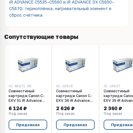
iR ADVANCE C5535–C5560 и iR ADVANCE DX C5850–
C5870: термоплёнка, нагревательный элемент и
сброс счётчика
Сопутствующие товары
OC-NPG71 BK
OC-GPR38
OC-GPR37
Совместимый
Совместимый
Совместимый
картридж Canon C-
картридж Canon C-
картридж Cano
EXV 51 iR Advance
EXV 36 iR Advance
EXV 35 iR Adva
C5535, C5535i,
6055, 6055i, 6065,
8105, 8205, 828
6 124 ₽
2 626 ₽
2 360 ₽
C5540i, C5550i,
6065i, 6075, 6075i,
8505, 8505P PR
Под заказ
Под заказ
Под заказ
C5560i DX C5735i,
6255i, 6265i, 6275i,
8705P (GPR-37,
C5740i, C5750i,
6555i, 6565i, 6575i
3764B002) (~5
C5760i (NPG-71 BK,
DX 6755i, 6765i,
стр), 59000 стр.
Предзаказ
Предзаказ
Предзака
0481C002), 69000
6780i (GPR-38,
черный, без чип