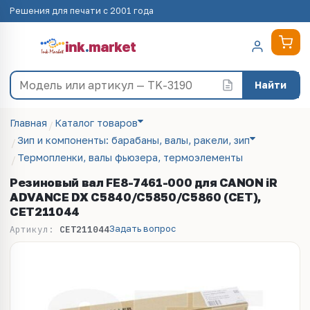
Решения для печати с 2001 года
ink
.
market
Найти
Главная
Каталог товаров
Зип и компоненты: барабаны, валы, ракели, зип
Термопленки, валы фьюзера, термоэлементы
Резиновый вал FE8-7461-000 для CANON iR
ADVANCE DX C5840/C5850/C5860 (CET),
CET211044
Задать вопрос
Артикул:
CET211044