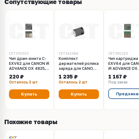
Сопутствующие товары
CET391033
CET361044
CET381320
Чип драм-юнита C-
Комплект
Чип картриджа 
EXV62 для CANON iR
держателей ролика
EXV64 для CA
ADVANCE DX 4825,
заряда для CANON
iR ADVANCE DX
4835/4845/4925/4935/4945
iR ADVANCE
C3922i/C3926i/
220 ₽
1 235 ₽
1 167 ₽
(CET), (WW), 98900
C5535i/C5550i/DX
(CET) черный, 
Осталось 2 шт
Осталось 2 шт
Под заказ
стр., CET391033
C5735i (CET),
стр., CET38132
CET361044
Предзака
Купить
Купить
Похожие товары