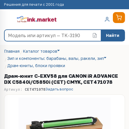
Решения для печати с 2001 года
ink
.
market
Найти
Главная
Каталог товаров
Зип и компоненты: барабаны, валы, ракели, зип
Драм-юниты, блоки проявки
Драм-юнит C-EXV58 для CANON iR ADVANCE
DX C5840i/C5850i (CET) CMYK, CET471078
Задать вопрос
Артикул:
CET471078