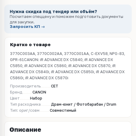
Нужна скидка под тендер или объём?
Посчитаем спеццену и поможем подготовить документы
для закупки.
Запросить КП →
Кратко о товаре
3770C003AA, 3770C002AA, 3770C001AA, C-EXV58, NPG-83,
GPR-61CANON: iR ADVANCE DX C5840, iR ADVANCE DX
C5850, iR ADVANCE DX C5860, iR ADVANCE DX C5870, iR
ADVANCE DX C5840i, iR ADVANCE DX C5850i, iR ADVANCE DX
C5860i, iR ADVANCE DX C5870i
Производитель
CET
Бренд
CANON
Цвет
Набор
Тип расходника
Драм-юнит / Фотобарабан / Drum
Тип: ориг/совм
Совместимый
Описание