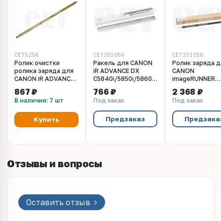
CET5254
CET281054
CET251058
Ролик очистки
Ракель для CANON
Ролик заряда д
ролика заряда для
iR ADVANCE DX
CANON
CANON iR ADVANCE
C5840i/5850i/5860i/5870i
imageRUNNER
C3325i/C3330i/C3320/C3320L/C3320i/C5030/C5035
(CET), CET281054
ADVANCE DX
867 ₽
766 ₽
2 368 ₽
(CET), CET5254
C5850i/C5840i/
В наличии: 7 шт
Под заказ
Под заказ
(CET), CET2510
Предзаказ
Предзака
Купить
Отзывы и вопросы
Оставить отзыв