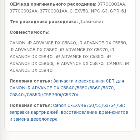
OEM код оригинального расходника:
3770C003AA,
3770C002AA, 3770C001AA, C-EXV58, NPG-83, GPR-61
Тип расходника расходника:
Драм-юнит
Совместимость:
CANON: iR ADVANCE DX C5840, iR ADVANCE DX C5850,
iR ADVANCE DX C5860, iR ADVANCE DX C5870, iR
ADVANCE DX C5840i, iR ADVANCE DX C5850i, iR
ADVANCE DX C5860i, iR ADVANCE DX C5870i, CANON: iR
ADVANCE DX C5840i
Полезная статья:
Запчасти и расходники CET для
CANON iR ADVANCE DX C5840/5850/5860/5870,
C5840i/C5850i/C58760i/C5870i
Полезная статья:
Canon C-EXV49/50/51/53/54/58:
заправка картриджей, восстановление драм-юнитов
и замена девелопера