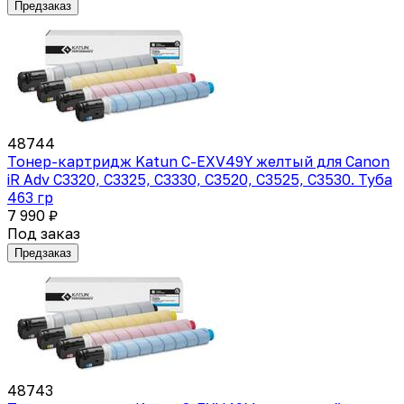
Предзаказ
48744
Тонер-картридж Katun C-EXV49Y желтый для Canon
iR Adv C3320, C3325, C3330, C3520, C3525, C3530. Туба
463 гр
7 990 ₽
Под заказ
Предзаказ
48743