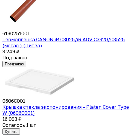
6130251001
Термопленка CANON iR C3025/iR ADV C3320/C3525
(метал.) (Литва)
3 249 ₽
Под заказ
Предзаказ
0606C001
Крышка стекла экспонирования - Platen Cover Type
W (0606C001)
16 093 ₽
Осталось 1 шт
Купить