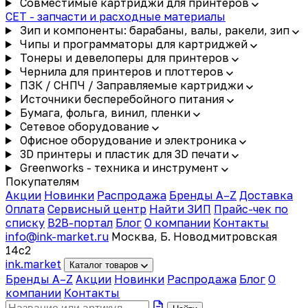
Совместимые картриджи для принтеров
CET - запчасти и расходные материалы
Зип и компоненты: барабаны, валы, ракели, зип
Чипы и программаторы для картриджей
Тонеры и девелоперы для принтеров
Чернила для принтеров и плоттеров
ПЗК / СНПЧ / Заправляемые картриджи
Источники бесперебойного питания
Бумага, фольга, винил, пленки
Сетевое оборудование
Офисное оборудование и электроника
3D принтеры и пластик для 3D печати
Greenworks - техника и инструмент
Покупателям
Акции
Новинки
Распродажа
Бренды A–Z
Доставка
Оплата
Сервисный центр
Найти ЗИП
Прайс-чек по
списку
B2B-портал
Блог
О компании
Контакты
info@ink-market.ru
Москва, Б. Новодмитровская
14с2
ink
.
market
Каталог товаров
Бренды A–Z
Акции
Новинки
Распродажа
Блог
О
компании
Контакты