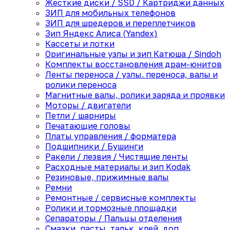
Жесткие диски / SSD / Картриджи данных
ЗИП для мобильных телефонов
ЗИП для шредеров и переплетчиков
Зип Яндекс Алиса (Yandex)
Кассеты и лотки
Оригинальные узлы и зип Катюша / Sindoh
Комплекты восстановления драм-юнитов
Ленты переноса / узлы. переноса, валы и
ролики переноса
Магнитные валы, ролики заряда и проявки
Моторы / двигатели
Петли / шарниры
Печатающие головы
Платы управления / форматера
Подшипники / Бушинги
Ракели / лезвия / Чистящие ленты
Расходные материалы и зип Kodak
Резиновые, прижимные валы
Ремни
Ремонтные / сервисные комплекты
Ролики и тормозные площадки
Сепараторы / Пальцы отделения
Смазки, пасты, тальк, клей, доп.