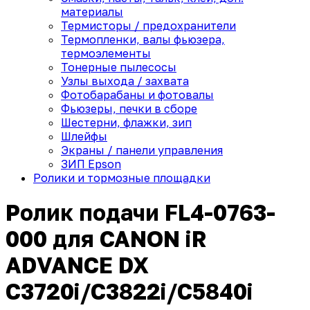
материалы
Термисторы / предохранители
Термопленки, валы фьюзера,
термоэлементы
Тонерные пылесосы
Узлы выхода / захвата
Фотобарабаны и фотовалы
Фьюзеры, печки в сборе
Шестерни, флажки, зип
Шлейфы
Экраны / панели управления
ЗИП Epson
Ролики и тормозные площадки
Ролик подачи FL4-0763-
000 для CANON iR
ADVANCE DX
C3720i/C3822i/C5840i