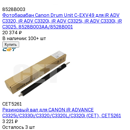
8528B003
Фотобарабан Canon Drum Unit C-EXV49 для iR ADV
C3320, iR ADV C3320i, iR ADV C3325i, iR ADV C3330i, iR
C3025. 8528B003AA/8528B001
20 374 ₽
В наличии: 100+ шт
Купить
CET5261
Резиновый вал для CANON iR ADVANCE
C3325i/C3330i/C3320/C3320L/C3320i (CET), CET5261
3 221 ₽
Осталось 3 шт