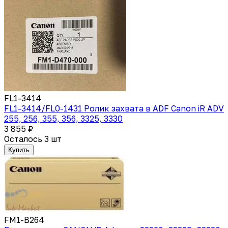
FL1-3414
FL1-3414/FL0-1431 Ролик захвата в ADF Canon iR ADV
255, 256, 355, 356, 3325, 3330
3 855 ₽
Осталось 3 шт
Купить
FM1-B264