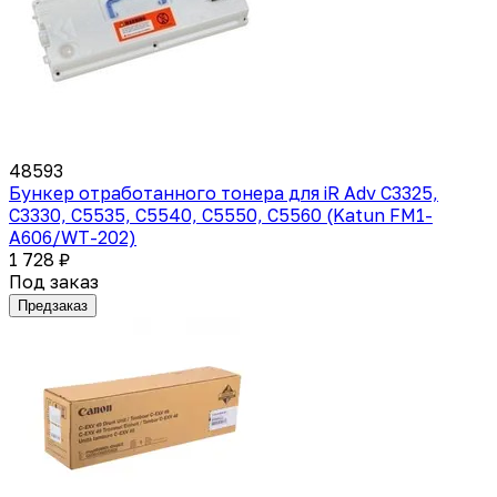
48593
Бункер отработанного тонера для iR Adv C3325,
C3330, C5535, C5540, C5550, C5560 (Katun FM1-
A606/WT-202)
1 728 ₽
Под заказ
Предзаказ