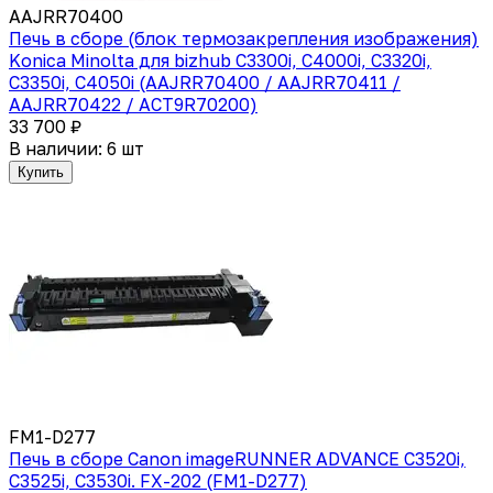
AAJRR70400
Печь в сборе (блок термозакрепления изображения)
Konica Minolta для bizhub C3300i, C4000i, C3320i,
C3350i, C4050i (AAJRR70400 / AAJRR70411 /
AAJRR70422 / ACT9R70200)
33 700 ₽
В наличии: 6 шт
Купить
FM1-D277
Печь в сборе Canon imageRUNNER ADVANCE C3520i,
C3525i, C3530i. FX-202 (FM1-D277)