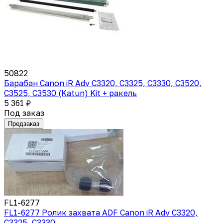
50822
Барабан Canon iR Adv C3320, C3325, C3330, C3520,
C3525, C3530 (Katun) Kit + ракель
5 361 ₽
Под заказ
Предзаказ
FL1-6277
FL1-6277 Ролик захвата ADF Canon iR Adv C3320,
C3325, C3330