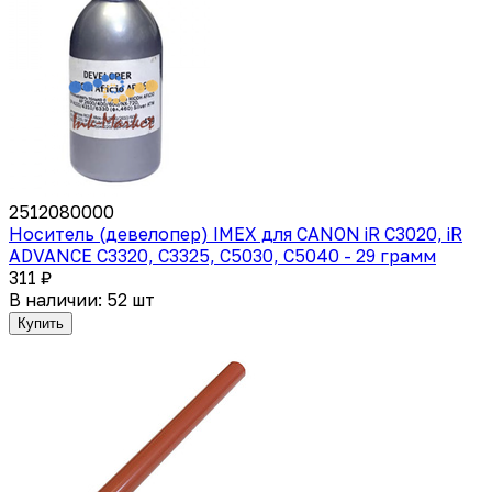
2512080000
Носитель (девелопер) IMEX для CANON iR С3020, iR
ADVANCE С3320, C3325, C5030, C5040 - 29 грамм
311 ₽
В наличии: 52 шт
Купить