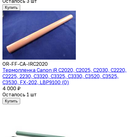
Осталось 3 шт
Купить
OR-FF-CA-IRC2020
Термопленка Canon iR C2020, C2025, C2030, C2220,
C2225, 2230, C3320, C3325, C3330, C3520, C3525,
C3530, FX-202, LBP9100 (O)
4 000 ₽
Осталось 1 шт
Купить