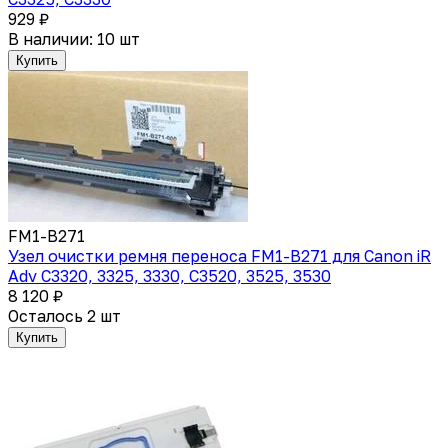
929 ₽
В наличии: 10 шт
Купить
FM1-B271
Узел очистки ремня переноса FM1-B271 для Canon iR
Adv C3320, 3325, 3330, C3520, 3525, 3530
8 120 ₽
Осталось 2 шт
Купить