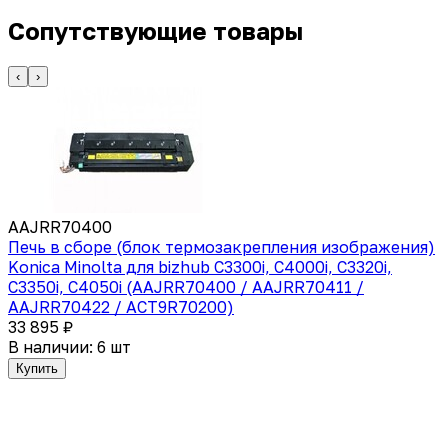
Сопутствующие товары
‹
›
AAJRR70400
Печь в сборе (блок термозакрепления изображения)
Konica Minolta для bizhub C3300i, C4000i, C3320i,
C3350i, C4050i (AAJRR70400 / AAJRR70411 /
AAJRR70422 / ACT9R70200)
33 895 ₽
В наличии: 6 шт
Купить