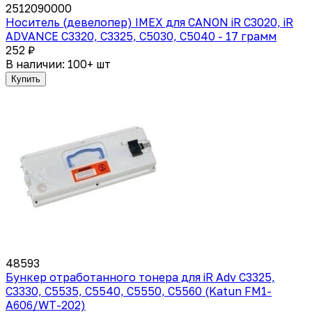
2512090000
Носитель (девелопер) IMEX для CANON iR С3020, iR
ADVANCE С3320, C3325, C5030, C5040 - 17 грамм
252 ₽
В наличии: 100+ шт
Купить
48593
Бункер отработанного тонера для iR Adv C3325,
C3330, C5535, C5540, C5550, C5560 (Katun FM1-
A606/WT-202)