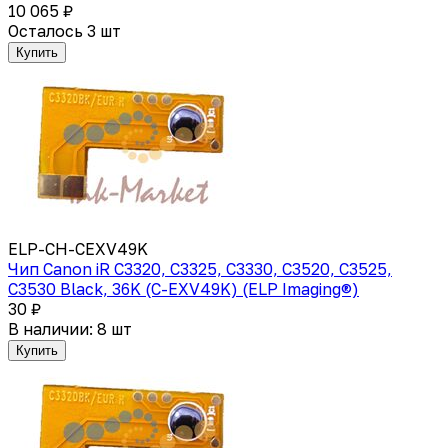
10 065 ₽
Осталось 3 шт
Купить
ELP-CH-CEXV49K
Чип Canon iR C3320, C3325, C3330, C3520, C3525,
C3530 Black, 36K (C-EXV49K) (ELP Imaging®)
30 ₽
В наличии: 8 шт
Купить