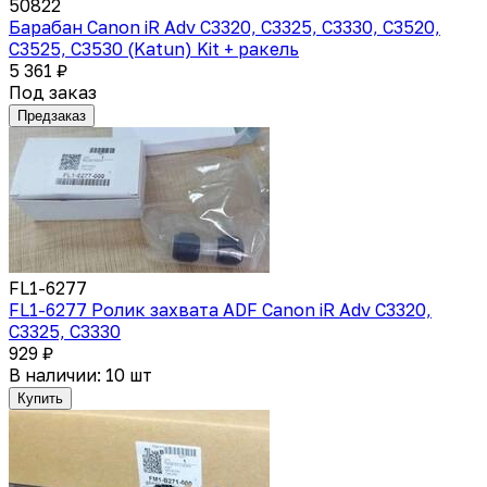
50822
Барабан Canon iR Adv C3320, C3325, C3330, C3520,
C3525, C3530 (Katun) Kit + ракель
5 361 ₽
Под заказ
Предзаказ
FL1-6277
FL1-6277 Ролик захвата ADF Canon iR Adv C3320,
C3325, C3330
929 ₽
В наличии: 10 шт
Купить