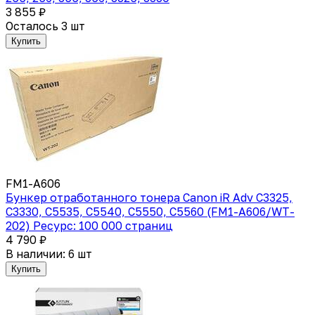
3 855 ₽
Осталось 3 шт
Купить
FM1-A606
Бункер отработанного тонера Canon iR Adv C3325,
C3330, C5535, C5540, C5550, C5560 (FM1-A606/WT-
202) Ресурс: 100 000 страниц
4 790 ₽
В наличии: 6 шт
Купить