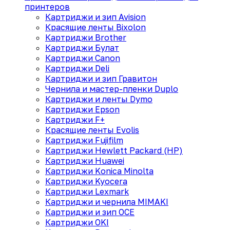
принтеров
Картриджи и зип Avision
Красящие ленты Bixolon
Картриджи Brother
Картриджи Булат
Картриджи Canon
Картриджи Deli
Картриджи и зип Гравитон
Чернила и мастер-пленки Duplo
Картриджи и ленты Dymo
Картриджи Epson
Картриджи F+
Красящие ленты Evolis
Картриджи Fujifilm
Картриджи Hewlett Packard (HP)
Картриджи Huawei
Картриджи Konica Minolta
Картриджи Kyocera
Картриджи Lexmark
Картриджи и чернила MIMAKI
Картриджи и зип OCE
Картриджи OKI