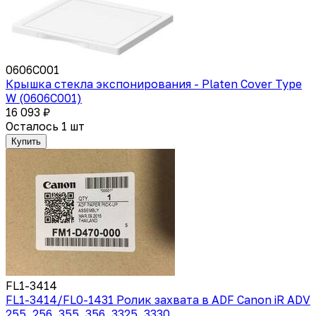
0606C001
Крышка стекла экспонирования - Platen Cover Type
W (0606C001)
16 093 ₽
Осталось 1 шт
Купить
FL1-3414
FL1-3414/FL0-1431 Ролик захвата в ADF Canon iR ADV
255, 256, 355, 356, 3325, 3330