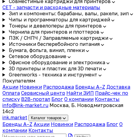
Совместимые картриджи для принтеров
CET - запчасти и расходные материалы
Зип и компоненты: барабаны, валы, ракели, зип
Чипы и программаторы для картриджей
Тонеры и девелоперы для принтеров
Чернила для принтеров и плоттеров
ПЗК / СНПЧ / Заправляемые картриджи
Источники бесперебойного питания
Бумага, фольга, винил, пленки
Сетевое оборудование
Офисное оборудование и электроника
3D принтеры и пластик для 3D печати
Greenworks - техника и инструмент
Покупателям
Акции
Новинки
Распродажа
Бренды A–Z
Доставка
Оплата
Сервисный центр
Найти ЗИП
Прайс-чек по
списку
B2B-портал
Блог
О компании
Контакты
info@ink-market.ru
Москва, Б. Новодмитровская
14с2
ink
.
market
Каталог товаров
Бренды A–Z
Акции
Новинки
Распродажа
Блог
О
компании
Контакты