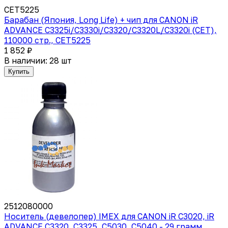
CET5225
Барабан (Япония, Long Life) + чип для CANON iR
ADVANCE C3325i/C3330i/C3320/C3320L/C3320i (CET),
110000 стр., CET5225
1 852 ₽
В наличии: 28 шт
Купить
2512080000
Носитель (девелопер) IMEX для CANON iR С3020, iR
ADVANCE С3320, C3325, C5030, C5040 - 29 грамм