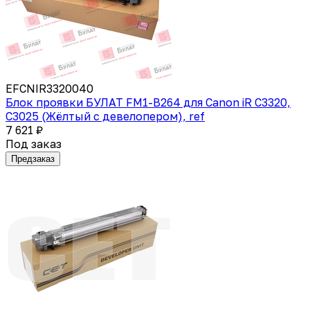
EFCNIR3320040
Блок проявки БУЛАТ FM1-B264 для Canon iR C3320,
C3025 (Жёлтый с девелопером), ref
7 621 ₽
Под заказ
Предзаказ