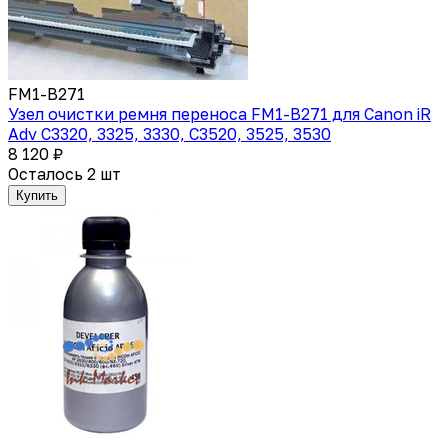
FM1-B271
Узел очистки ремня переноса FM1-B271 для Canon iR
Adv C3320, 3325, 3330, C3520, 3525, 3530
8 120 ₽
Осталось 2 шт
Купить