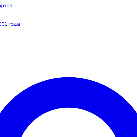
ортал
001 года