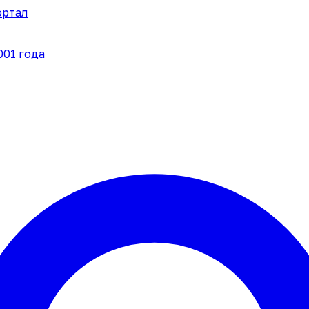
ортал
001 года