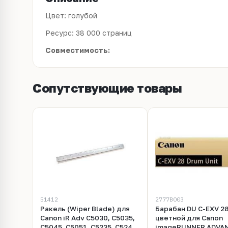
Цвет: голубой
Ресурс: 38 000 страниц
Совместимость:
Сопутствующие товары
51412
2777B003
Ракель (Wiper Blade) для
Барабан DU C-EXV 2
Canon iR Adv C5030, C5035,
цветной для Canon
C5045, C5051, C5235, C5240,
imageRUNNER ADVA