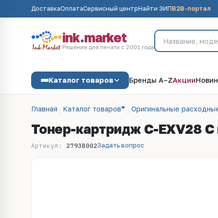
Доставка
Оплата
Сервисный центр
Найти ЗИП
B2B-портал
ink
.
market
Решения для печати с 2001 года
Каталог товаров
Бренды A–Z
Акции
Новин
Главная
Каталог товаров
Оригинальные расходны
Тонер-картридж C-EXV28 C г
Задать вопрос
Артикул:
2793B002