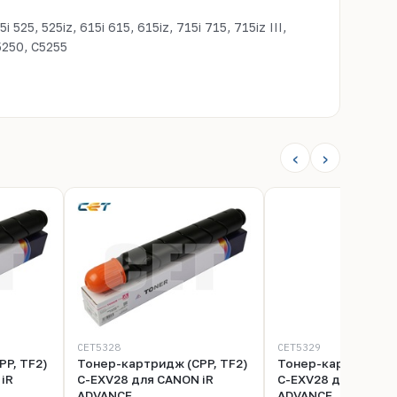
25, 525iz, 615i 615, 615iz, 715i 715, 715iz III,
5250, C5255
‹
›
CET5328
CET5329
P, TF2)
Тонер-картридж (CPP, TF2)
Тонер-картридж (C
iR
C-EXV28 для CANON iR
C-EXV28 для CANON
ADVANCE
ADVANCE