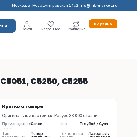
Москва, Б. Новодмитровская 14с2
info@ink-market.ru
Корзина
йти
Войти
Избранное
Сравнение
 C5051, C5250, C5255
Кратко о товаре
Оригинальный картридж. Ресурс 38 000 страниц
Производитель
Canon
Цвет
Голубой / Cyan
Тип
Тонер-
Технология
Лазерная /