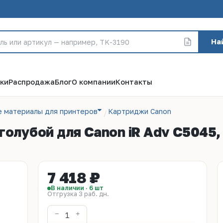
На
ки
Распродажа
Блог
О компании
Контакты
е материалы для принтеров
Картриджи Canon
олубой для Canon iR Adv C5045,
7 418 ₽
В наличии · 6 шт
Отгрузка 3 раб. дн.