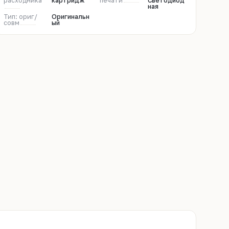
расходника
картридж
печати
Светодиод
ная
Тип: ориг/
Оригинальн
совм
ый