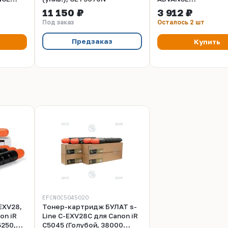
, C5255i
C5045/C5051/C5250
11 150 ₽
3 912 ₽
(CET) Cyan, 667г, 3
Под заказ
Осталось 2 шт
стр., CET5327
Предзаказ
Купить
EFCN0C5045020
EXV28,
Тонер-картридж БУЛАТ s-
on iR
Line C-EXV28C для Canon iR
5250,
С5045 (Голубой, 38000