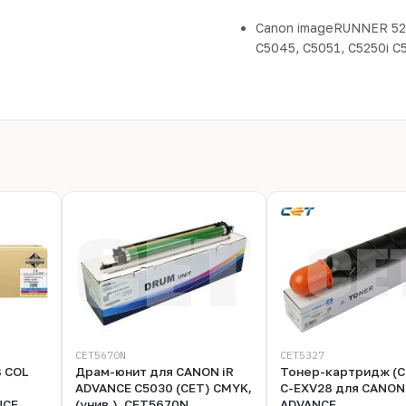
Canon imageRUNNER 525i 5
C5045, C5051, C5250i C
CET5670N
CET5327
8 COL
Драм-юнит для CANON iR
Тонер-картридж (CP
ADVANCE C5030 (CET) CMYK,
C-EXV28 для CANON 
NCE
(унив.), CET5670N
ADVANCE