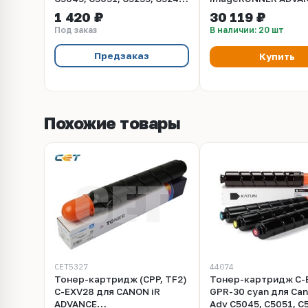
C5250, C5255 Katun
C5250, C5250i, C5255
1 420 ₽
30 119 ₽
Под заказ
В наличии: 20 шт
Предзаказ
Купить
Похожие товары
CET5327
44074
Тонер-картридж (CPP, TF2)
Тонер-картридж C-
C-EXV28 для CANON iR
GPR-30 cyan для Can
ADVANCE
Adv C5045, C5051, C