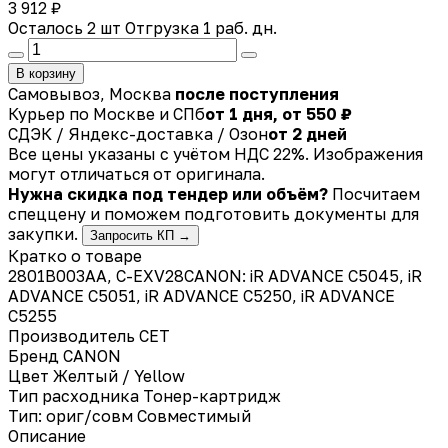
3 912 ₽
Осталось 2 шт
Отгрузка 1 раб. дн.
В корзину
Самовывоз, Москва
после поступления
Курьер по Москве и СПб
от 1 дня, от 550 ₽
СДЭК / Яндекс-доставка / Озон
от 2 дней
Все цены указаны с учётом НДС 22%. Изображения
могут отличаться от оригинала.
Нужна скидка под тендер или объём?
Посчитаем
спеццену и поможем подготовить документы для
закупки.
Запросить КП →
Кратко о товаре
2801B003AA, C-EXV28CANON: iR ADVANCE C5045, iR
ADVANCE C5051, iR ADVANCE C5250, iR ADVANCE
C5255
Производитель
CET
Бренд
CANON
Цвет
Желтый / Yellow
Тип расходника
Тонер-картридж
Тип: ориг/совм
Совместимый
Описание