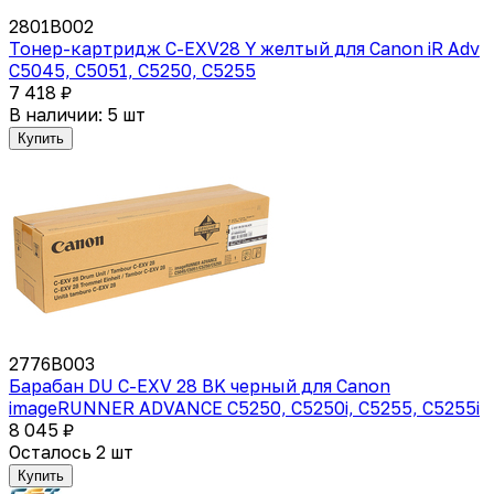
2801B002
Тонер-картридж C-EXV28 Y желтый для Canon iR Adv
C5045, C5051, C5250, C5255
7 418 ₽
В наличии: 5 шт
Купить
2776B003
Барабан DU C-EXV 28 BK черный для Canon
imageRUNNER ADVANCE C5250, C5250i, C5255, C5255i
8 045 ₽
Осталось 2 шт
Купить