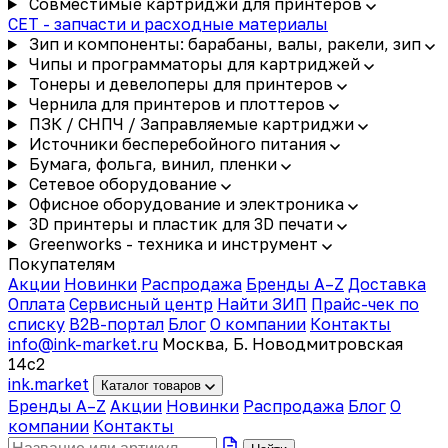
Совместимые картриджи для принтеров
CET - запчасти и расходные материалы
Зип и компоненты: барабаны, валы, ракели, зип
Чипы и программаторы для картриджей
Тонеры и девелоперы для принтеров
Чернила для принтеров и плоттеров
ПЗК / СНПЧ / Заправляемые картриджи
Источники бесперебойного питания
Бумага, фольга, винил, пленки
Сетевое оборудование
Офисное оборудование и электроника
3D принтеры и пластик для 3D печати
Greenworks - техника и инструмент
Покупателям
Акции
Новинки
Распродажа
Бренды A–Z
Доставка
Оплата
Сервисный центр
Найти ЗИП
Прайс-чек по
списку
B2B-портал
Блог
О компании
Контакты
info@ink-market.ru
Москва, Б. Новодмитровская
14с2
ink
.
market
Каталог товаров
Бренды A–Z
Акции
Новинки
Распродажа
Блог
О
компании
Контакты