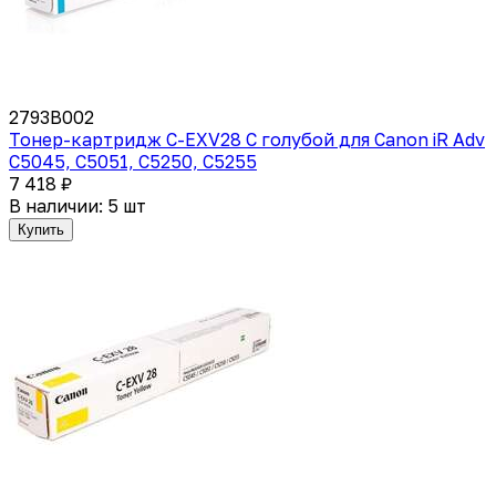
2793B002
Тонер-картридж C-EXV28 C голубой для Canon iR Adv
C5045, C5051, C5250, C5255
7 418 ₽
В наличии: 5 шт
Купить