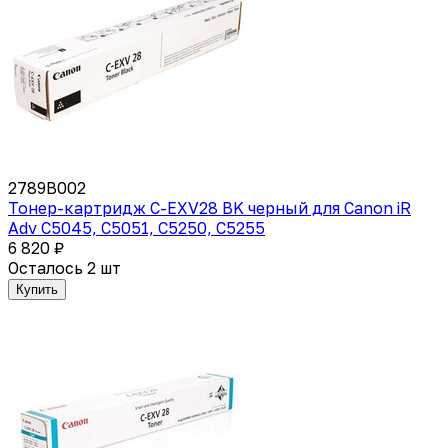
2789B002
Тонер-картридж C-EXV28 BK черный для Canon iR
Adv C5045, C5051, C5250, C5255
6 820 ₽
Осталось 2 шт
Купить