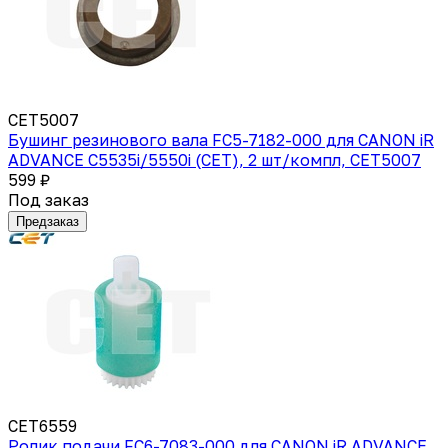
CET5007
Бушинг резинового вала FC5-7182-000 для CANON iR
ADVANCE C5535i/5550i (CET), 2 шт/компл, CET5007
599 ₽
Под заказ
Предзаказ
CET6559
Ролик подачи FC6-7083-000 для CANON iR ADVANCE