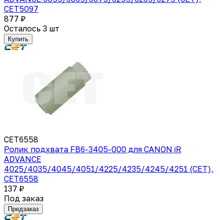
CET5097
877 ₽
Осталось 3 шт
Купить
CET6558
Ролик подхвата FB6-3405-000 для CANON iR
ADVANCE
4025/4035/4045/4051/4225/4235/4245/4251 (CET),
CET6558
137 ₽
Под заказ
Предзаказ