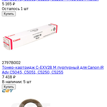
5 165 ₽
Осталось 1 шт
Купить
2797B002
Тонер-картридж C-EXV28 M пурпурный для Canon iR
Adv C5045, C5051, C5250, C5255
7 418 ₽
В наличии: 5 шт
Купить