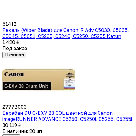
51412
Ракель (Wiper Blade) для Canon iR Adv C5030, C5035,
C5045, C5051, C5235, C5240, C5250, C5255 Katun
1 420 ₽
Под заказ
Предзаказ
2777B003
Барабан DU C-EXV 28 COL цветной для Canon
imageRUNNER ADVANCE C5250, C5250i, C5255, C5255i
30 119 ₽
В наличии: 20 шт