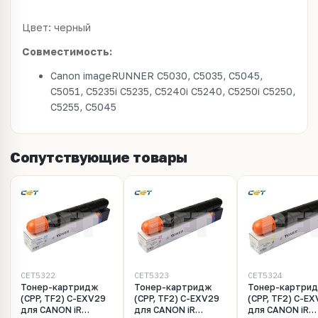
Цвет: черный
Совместимость:
Canon imageRUNNER C5030, C5035, C5045,
C5051, C5235i C5235, C5240i C5240, C5250i C5250,
C5255, C5045
Сопутствующие товары
CET5322
CET5323
CET5324
Тонер-картридж
Тонер-картридж
Тонер-картри
(CPP, TF2) C-EXV29
(CPP, TF2) C-EXV29
(CPP, TF2) C-E
для CANON iR
для CANON iR
для CANON iR