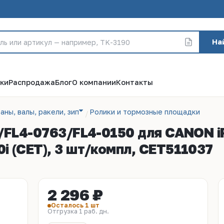
На
ки
Распродажа
Блог
О компании
Контакты
аны, валы, ракели, зип
Ролики и тормозные площадки
/FL4-0763/FL4-0150 для CANON 
 (CET), 3 шт/компл, CET511037
2 296 ₽
Осталось 1 шт
Отгрузка 1 раб. дн.