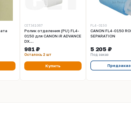
CET341087
FL4-0150
вата
Ролик отделения (PU) FL4-
CANON FL4-0150 RO
0150 для CANON iR ADVANCE
SEPARATION
DX
6860/C5840i/5850i/5860i
981 ₽
5 205 ₽
(CET), CET341087
Осталось 2 шт
Под заказ
Предзаказ
Купить