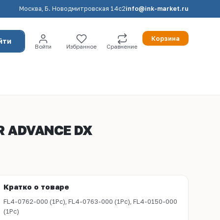
Москва, Б. Новодмитровская 14с2
info@ink-market.ru
Корзина
йти
Войти
Избранное
Сравнение
iR ADVANCE DX
Кратко о товаре
FL4-0762-000 (1Pc), FL4-0763-000 (1Pc), FL4-0150-000
(1Pc)