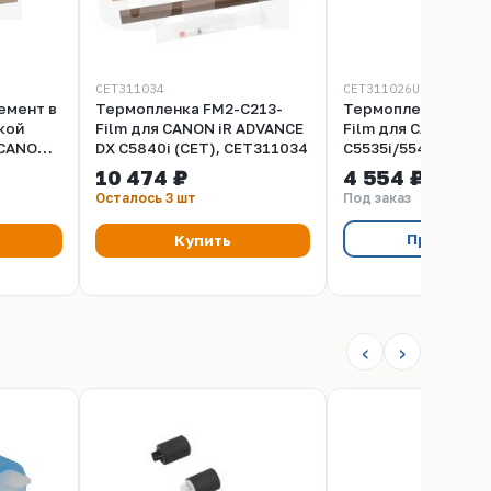
CET311034
CET311026U
емент в
Термопленка FM2-C213-
Термопленка FM3-
кой
Film для CANON iR ADVANCE
Film для CANON iR
 CANON
DX C5840i (CET), CET311034
C5535i/5540i/5560i
C5735i (CET), CET3
10 474 ₽
4 554 ₽
(CET),
Осталось 3 шт
Под заказ
Предзака
Купить
‹
›