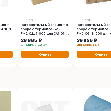
CET451008
CET451010
емент
Нагревательный элемент в
Нагревательный эл
 CANON
сборе с термопленкой
сборе с термоплен
FM2-C214-000 для CANON
FM2-C648-000 для
iR ADVANCE DX
iR ADVANCE DX
28 885 ₽
39 956 ₽
C5840/C5840i (CET),
C5850i/5860i/5870i 
В наличии: 12 шт
Осталось 1 шт
CET451008
CET451010
Купить
Купить