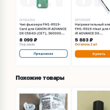
CET461010
CET291009
Чип фьюзера FM1-R519-
Нагревательный эл
Card для CANON iR ADVANCE
FM1-R519-Heat для
DX C5840i (CET), 360000
iR ADVANCE DX
стр., CET461010
C5840/C5840i (CET),
8 099 ₽
5 883 ₽
CET291009
Под заказ
Осталось 1 шт
Предзаказ
Купить
Похожие товары