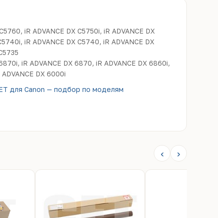
 C5760, iR ADVANCE DX C5750i, iR ADVANCE DX
C5740i, iR ADVANCE DX C5740, iR ADVANCE DX
 C5735
870i, iR ADVANCE DX 6870, iR ADVANCE DX 6860i,
R ADVANCE DX 6000i
ET для Canon — подбор по моделям
‹
›