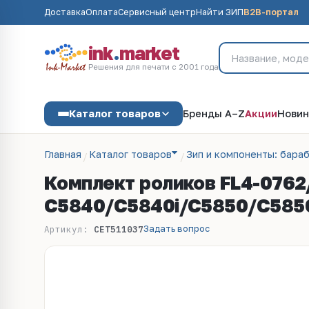
Доставка
Оплата
Сервисный центр
Найти ЗИП
B2B-портал
ink
.
market
Решения для печати с 2001 года
Каталог товаров
Бренды A–Z
Акции
Новин
Главная
Каталог товаров
Зип и компоненты: бараб
Комплект роликов FL4-0762
C5840/C5840i/C5850/C5850i
Задать вопрос
Артикул:
CET511037