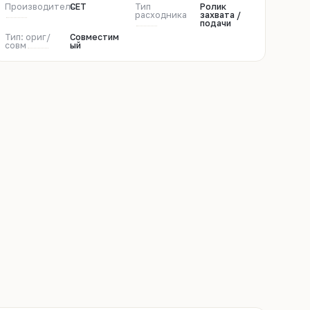
Производитель
CET
Тип
Ролик
расходника
захвата /
подачи
Тип: ориг/
Совместим
совм
ый