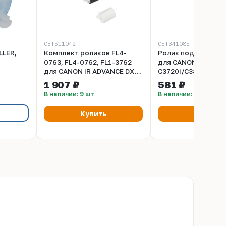
CET511042
CET341085
LLER,
Комплект роликов FL4-
Ролик подачи FL4-
0763, FL4-0762, FL1-3762
для CANON iR ADVA
для CANON iR ADVANCE DX
C3720i/C3822i/C58
C3826i/C3830i/C3835i/C3922i
(CET), CET341085
1 907 ₽
581 ₽
(CET), CET511042
В наличии: 9 шт
В наличии: 7 шт
Купить
Купить