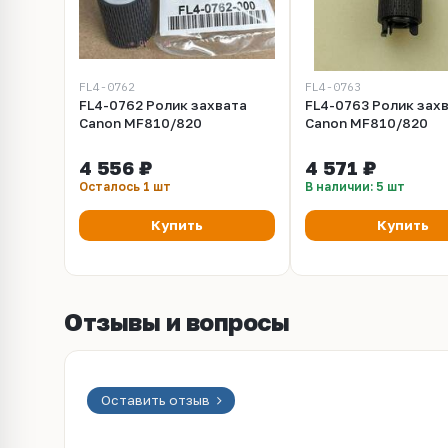
FL4-0762
FL4-0763
FL4-0762 Ролик захвата
FL4-0763 Ролик зах
Canon MF810/820
Canon MF810/820
4 556 ₽
4 571 ₽
Осталось 1 шт
В наличии: 5 шт
Купить
Купить
Отзывы и вопросы
Оставить отзыв