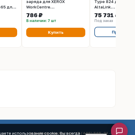
заряда для XEROX
Type 824 для XERO
65 для
WorkCentre
AltaLink
7525/7530/7535/7545/7556/7830/7835/7845/7855/
C8045/C8030/C803
786 ₽
75 731 ₽
25/7530/7535/7545/7556/7830/7835/7840/7845/7855/7970
(CET), CET7964
(Japan), 10кг/мешо
В наличии: 7 шт
Под заказ
OSP0824-D
Предзака
Купить
info@ink-market.ru
·
+7 (495) 565-31-09
аете использование cookie. Вы всегда