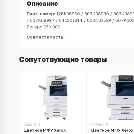
Описание
Парт-номер:
126K36980 / 607K08990 / 607K0899
/ 607K08997 / 641S01214 / 600N03559 / 607K60
Ресурс 360 000
Совместимость:
Сопутствующие товары
C8001V_T
C8001V_F
Цветное МФУ Xerox
Цветное МФУ Xerox