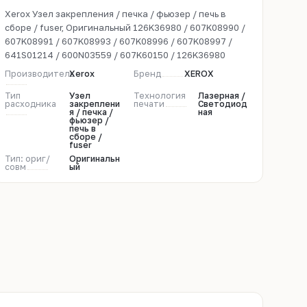
Xerox Узел закрепления / печка / фьюзер / печь в
сборе / fuser, Оригинальный 126K36980 / 607K08990 /
607K08991 / 607K08993 / 607K08996 / 607K08997 /
641S01214 / 600N03559 / 607K60150 / 126K36980
Производитель
Xerox
Бренд
XEROX
Тип
Узел
Технология
Лазерная /
расходника
закреплени
печати
Светодиод
я / печка /
ная
фьюзер /
печь в
сборе /
fuser
Тип: ориг/
Оригинальн
совм
ый