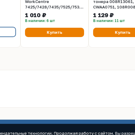
WorkCentre
тонера 008R13061,
7425/7428/7435/7525/7530/7535/7545/7556
CWAA0751, 108R008
(CET), CET7922
XEROX WorkCentre
1 010 ₽
1 129 ₽
7425/7428/7435/75
В наличии: 6 шт
В наличии: 11 шт
(CET), CET7947
Купить
Купить
мендательные технологии. Продолжая работу с сайтом, Вы разреш
к-Маркет.ру, 2001–2026 ·
Политика конфиденциальности