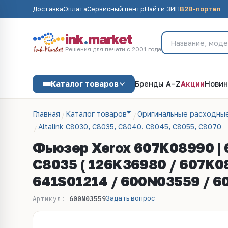
Доставка
Оплата
Сервисный центр
Найти ЗИП
B2B-портал
ink
.
market
Решения для печати с 2001 года
Каталог товаров
Бренды A–Z
Акции
Новин
Главная
Каталог товаров
Оригинальные расходны
Altalink C8030, C8035, C8040. C8045, C8055, C8070
Фьюзер Xerox 607K08990 | 
С8035 ( 126K36980 / 607K0
641S01214 / 600N03559 / 6
Задать вопрос
Артикул:
600N03559