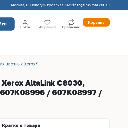
Москва, Б. Новодмитровская 14с2
info@ink-market.ru
Корзина
йти
Войти
Избранное
Сравнение
ля цветных Xerox
erox AltaLink C8030,
 607K08996 / 607K08997 /
Кратко о товаре