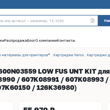
На
ки
Распродажа
Блог
О компании
Контакты
е материалы для принтеров
Картриджи Xerox
Картриджи д
600N03559 LOW FUS UNT KIT для X
8990 / 607K08991 / 607K08993 /
07K60150 / 126K36980)