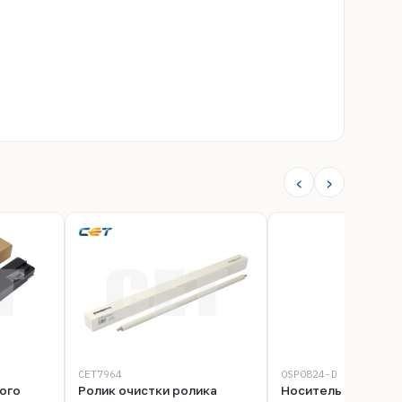
‹
›
CET7964
OSP0824-D
ого
Ролик очистки ролика
Носитель (девело