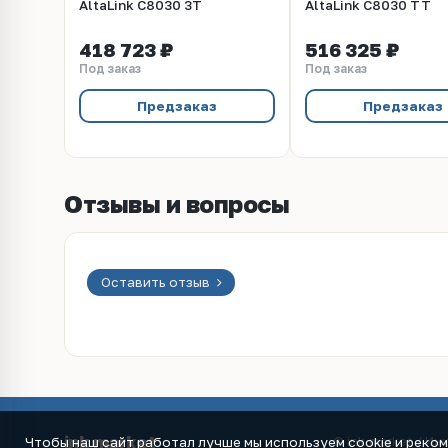
AltaLink C8030 3T
AltaLink C8030 TT
418 723 ₽
516 325 ₽
Под заказ
Под заказ
Предзаказ
Предзаказ
Отзывы и вопросы
Оставить отзыв
ink
.
market
Чтобы наш сайт работал лучше мы используем cookie и реко
© ink.market / Ин