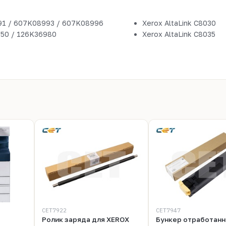
1 / 607K08993 / 607K08996
Xerox AltaLink C8030
150 / 126K36980
Xerox AltaLink С8035
CET7922
CET7947
Ролик заряда для XEROX
Бункер отработанн