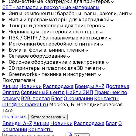
Совместимые картриджи для принтеров
CET - запчасти и расходные материалы
Зип и компоненты: барабаны, валы, ракели, зип
Чипы и программаторы для картриджей
Тонеры и девелоперы для принтеров
Чернила для принтеров и плоттеров
ПЗК / СНПЧ / Заправляемые картриджи
Источники бесперебойного питания
Бумага, фольга, винил, пленки
Сетевое оборудование
Офисное оборудование и электроника
3D принтеры и пластик для 3D печати
Greenworks - техника и инструмент
Покупателям
Акции
Новинки
Распродажа
Бренды A–Z
Доставка
Оплата
Сервисный центр
Найти ЗИП
Прайс-чек по
списку
B2B-портал
Блог
О компании
Контакты
info@ink-market.ru
Москва, Б. Новодмитровская
14с2
ink
.
market
Каталог товаров
Бренды A–Z
Акции
Новинки
Распродажа
Блог
О
компании
Контакты