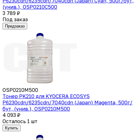
P6230cdn/6235cdn/7040cdn (Japan) Cyan, 500г/бут,
(унив.), OSP0210C500
3 789 ₽
Под заказ
Предзаказ
OSP0210M500
Тонер PK210 для KYOCERA ECOSYS
P6230cdn/6235cdn/7040cdn (Japan) Magenta, 500г/
бут, (унив.), OSP0210M500
4 093 ₽
Осталось 1 шт
Купить