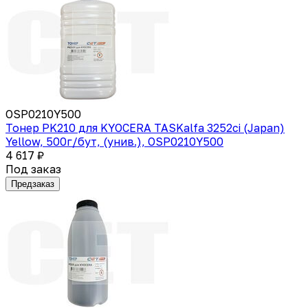
OSP0210Y500
Тонер PK210 для KYOCERA TASKalfa 3252ci (Japan)
Yellow, 500г/бут, (унив.), OSP0210Y500
4 617 ₽
Под заказ
Предзаказ