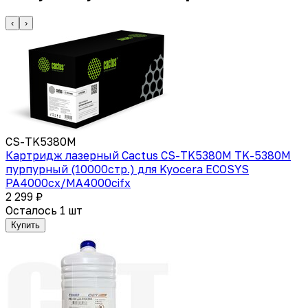
‹
›
CS-TK5380M
Картридж лазерный Cactus CS-TK5380M TK-5380M
пурпурный (10000стр.) для Kyocera ECOSYS
PA4000cx/MA4000cifx
2 299 ₽
Осталось 1 шт
Купить