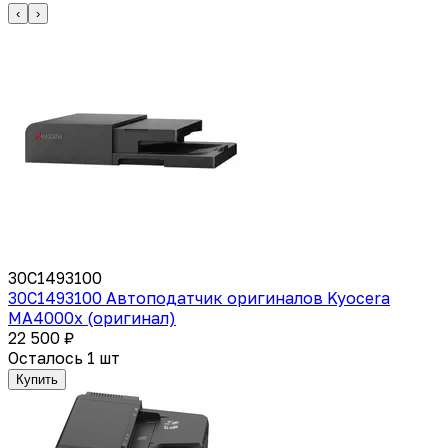
‹
›
30C1493100
30C1493100 Автоподатчик оригиналов Kyocera
MA4000x (оригинал)
22 500 ₽
Осталось 1 шт
Купить