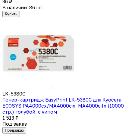
36 ₽
В наличии: 86 шт
Купить
LK-5380C
Тонер-картридж EasyPrint LK-5380C для Kyocera
ECOSYS PA4000cx/MA4000cix, MA4000cifx (10000
стр.) голубой, с чипом
1 513 ₽
Под заказ
Предзаказ