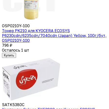
OSP0210Y-100
Тонер PK210 для KYOCERA ECOSYS
P6230cdn/6235cdn/7040cdn (Japan) Yellow, 100г/бут,
OSP0210Y-100
796 ₽
Осталось 1 шт
Купить
SATK5380C