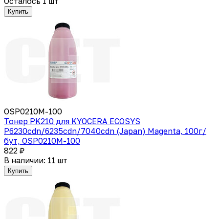
Осталось 1 шт
Купить
OSP0210M-100
Тонер PK210 для KYOCERA ECOSYS
P6230cdn/6235cdn/7040cdn (Japan) Magenta, 100г/
бут, OSP0210M-100
822 ₽
В наличии: 11 шт
Купить