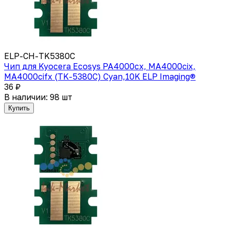
ELP-CH-TK5380C
Чип для Kyocera Ecosys PA4000cx, MA4000cix,
MA4000cifx (TK-5380C) Cyan,10K ELP Imaging®
36 ₽
В наличии: 98 шт
Купить