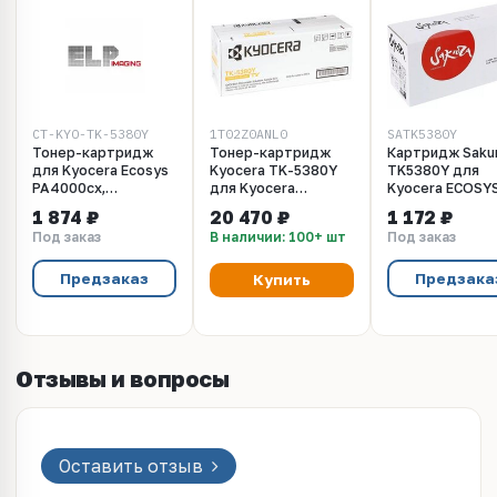
CT-KYO-TK-5380Y
1T02Z0ANL0
SATK5380Y
Тонер-картридж
Тонер-картридж
Картридж Saku
для Kyocera Ecosys
Kyocera TK-5380Y
TK5380Y для
PA4000cx,
для Kyocera
Kyocera ECOSY
MA4000cix,
PA4000cx,
PA4000cx/ECO
1 874 ₽
20 470 ₽
1 172 ₽
MA4000cifx TK-
MA4000cix,
MA4000cix/EC
Под заказ
В наличии: 100+ шт
Под заказ
5380Y yellow 10K
MA4000cifx 10
MA4000cifx,
ELP Imaging®
000стр.
желтый, 10000к
Оригинальный
Предзаказ
Предзака
Купить
Отзывы и вопросы
Оставить отзыв