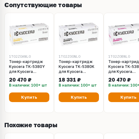
Сопутствующие товары
1T02Z0ANL0
1T02Z00NL0
1T02Z0BNL0
Тонер-картридж
Тонер-картридж
Тонер-картри
Kyocera TK-5380Y
Kyocera TK-5380K
Kyocera TK-53
для Kyocera
для Kyocera
для Kyocera
PA4000cx,
PA4000cx,
PA4000cx,
20 470 ₽
18 331 ₽
20 470 ₽
MA4000cix,
MA4000cix,
MA4000cix,
В наличии: 100+ шт
В наличии: 100+ шт
В наличии: 100
MA4000cifx 10
MA4000cifx 13
MA4000cifx 10
000стр.
000стр.
000стр.
Оригинальный
Оригинальный
Оригинальный
Купить
Купить
Купить
Похожие товары