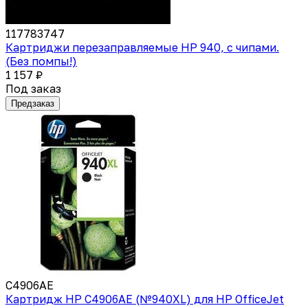
117783747
Картриджи перезаправляемые HP 940, с чипами.
(Без помпы!)
1 157 ₽
Под заказ
Предзаказ
C4906AE
Картридж HP C4906AE (№940XL) для HP OfficeJet