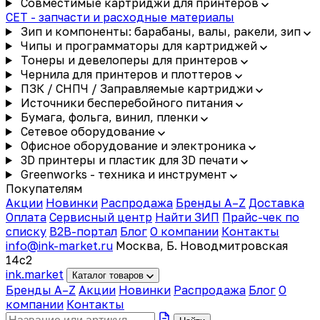
Совместимые картриджи для принтеров
CET - запчасти и расходные материалы
Зип и компоненты: барабаны, валы, ракели, зип
Чипы и программаторы для картриджей
Тонеры и девелоперы для принтеров
Чернила для принтеров и плоттеров
ПЗК / СНПЧ / Заправляемые картриджи
Источники бесперебойного питания
Бумага, фольга, винил, пленки
Сетевое оборудование
Офисное оборудование и электроника
3D принтеры и пластик для 3D печати
Greenworks - техника и инструмент
Покупателям
Акции
Новинки
Распродажа
Бренды A–Z
Доставка
Оплата
Сервисный центр
Найти ЗИП
Прайс-чек по
списку
B2B-портал
Блог
О компании
Контакты
info@ink-market.ru
Москва, Б. Новодмитровская
14с2
ink
.
market
Каталог товаров
Бренды A–Z
Акции
Новинки
Распродажа
Блог
О
компании
Контакты