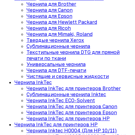
Чернила для Brother
Чернила для Canon
Чернила для Epson
Чернила для Hewlett Packard
Чернила для Ricoh
Чернила для Mimaki, Roland
Твердые чернила Xerox
Сублимационные чернила
Текстильные чернила DTG для прямой
печати по ткани
Универсальные чернила
Чернила для DTF-печати
Чистящие и сервисные жидкости
Чернила InkTec
Чернила InkTec для принтеров Brother
Сублимационные чернила Inktec
Чернила InkTec ECO-Solvent
Чернила InkTec для принтеров Canon
Чернила InkTec для принтеров Epson
Чернила InkTec для принтеров HP
Чернила InkTec для принтеров HP
Чернила Inktec H0004 (Для HP 10/11)