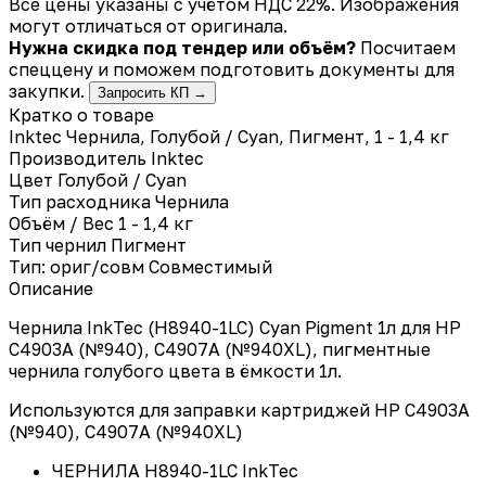
Все цены указаны с учётом НДС 22%. Изображения
могут отличаться от оригинала.
Нужна скидка под тендер или объём?
Посчитаем
спеццену и поможем подготовить документы для
закупки.
Запросить КП →
Кратко о товаре
Inktec Чернила, Голубой / Cyan, Пигмент, 1 - 1,4 кг
Производитель
Inktec
Цвет
Голубой / Cyan
Тип расходника
Чернила
Объём / Вес
1 - 1,4 кг
Тип чернил
Пигмент
Тип: ориг/совм
Совместимый
Описание
Чернила InkTec (H8940-1LC) Cyan Pigment 1л для HP
C4903A (№940), C4907A (№940XL), пигментные
чернила голубого цвета в ёмкости 1л.
Используются для заправки картриджей HP C4903A
(№940), C4907A (№940XL)
ЧЕРНИЛА H8940-1LC InkTec