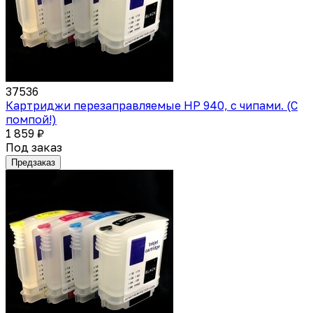
37536
Картриджи перезаправляемые HP 940, с чипами. (С
помпой!)
1 859 ₽
Под заказ
Предзаказ