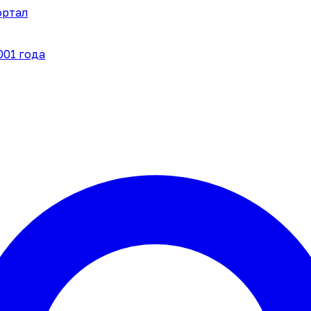
ортал
001 года