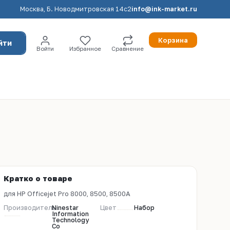
Москва, Б. Новодмитровская 14с2
info@ink-market.ru
Корзина
йти
Войти
Избранное
Сравнение
Кратко о товаре
для HP Officejet Pro 8000, 8500, 8500A
Производитель
Ninestar
Цвет
Набор
Information
Technology
Co