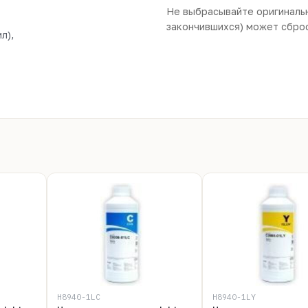
Не выбрасывайте оригиналь
закончившихся) может сбро
л),
H8940-1LC
H8940-1LY