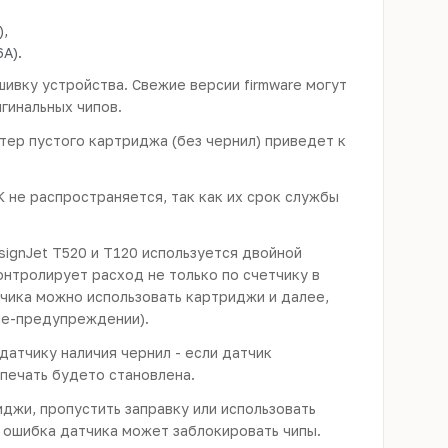
),
A).
ивку устройства. Свежие версии firmware могут
гинальных чипов.
тер пустого картриджа (без чернил) приведет к
К не распространяется, так как их срок службы
ignJet T520 и T120 используется двойной
онтролирует расход не только по счетчику в
тчика можно использовать картриджи и далее,
не-предупреждении).
датчику наличия чернил - если датчик
 печать будето становлена.
иджи, пропустить заправку или использовать
 ошибка датчика может заблокировать чипы.