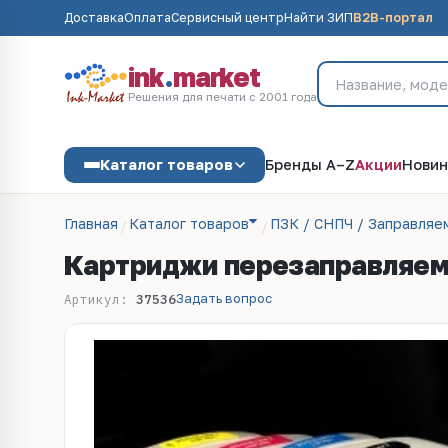
Доставка
Оплата
Сервисный центр
Найти ЗИП
B2B-портал
ink
.
market
Решения для печати с 2001 года
Каталог товаров
Бренды A–Z
Акции
Новин
Главная
Каталог товаров
ПЗК / СНПЧ / Заправля
Картриджи перезаправляемые
Задать вопрос
Артикул:
37536