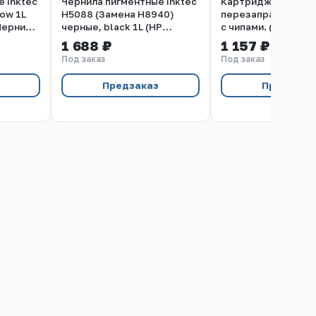
 Inktec
Чернила пигментные Inktec
Картриджи
ow 1L
H5088 (Замена H8940)
перезаправляемые
Чернила
черные, black 1L (HP
с чипами. (Без пом
940XL/942XL)
1 688 ₽
1 157 ₽
Под заказ
Под заказ
Предзаказ
Предзака