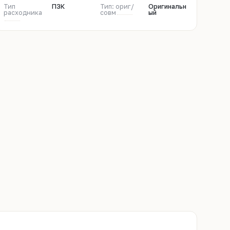
Тип
ПЗК
Тип: ориг/
Оригинальн
расходника
совм
ый