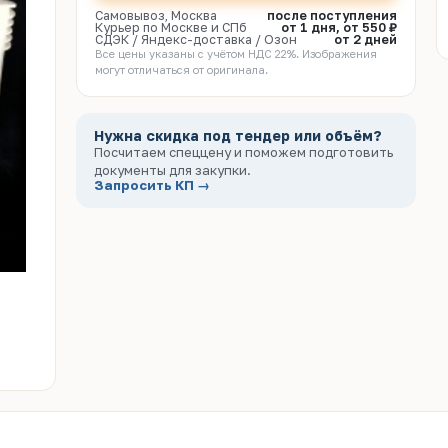
Самовывоз, Москва
после поступления
Курьер по Москве и СПб
от 1 дня, от 550 ₽
СДЭК / Яндекс-доставка / Озон
от 2 дней
Все цены указаны с учётом НДС 22%. Изображения
могут отличаться от оригинала.
Нужна скидка под тендер или объём?
Посчитаем спеццену и поможем подготовить
документы для закупки.
Запросить КП →