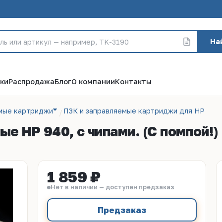
На
ки
Распродажа
Блог
О компании
Контакты
емые картриджи
ПЗК и заправляемые картриджи для HP
 HP 940, с чипами. (С помпой!)
1 859 ₽
Нет в наличии — доступен предзаказ
Предзаказ