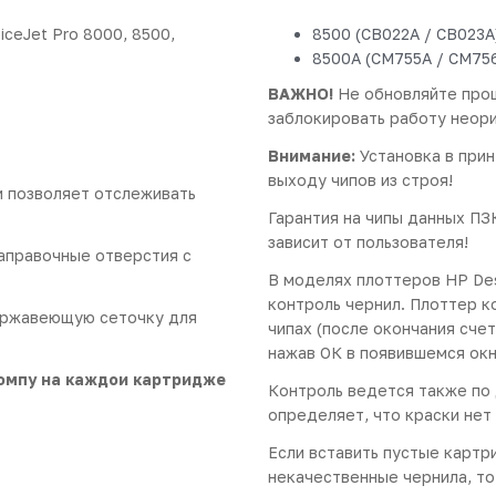
ceJet Pro 8000, 8500,
8500 (CB022A / CB023A
8500A (CM755A / CM756
ВАЖНО!
Не обновляйте прош
заблокировать работу неори
Внимание:
Установка в прин
выходу чипов из строя!
и позволяет отслеживать
Гарантия на чипы данных ПЗ
зависит от пользователя!
аправочные отверстия с
В моделях плоттеров HP Des
контроль чернил. Плоттер к
ержавеющую сеточку для
чипах (после окончания сче
нажав ОК в появившемся ок
омпу на каждои картридже
Контроль ведется также по 
определяет, что краски нет
Если вставить пустые картр
некачественные чернила, то