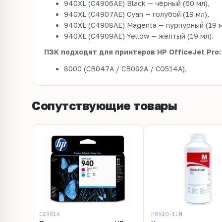
940XL (C4906AE) Black — чёрный (60 мл),
940XL (C4907AE) Cyan — голубой (19 мл),
940XL (C4908AE) Magenta — пурпурный (19 м
940XL (C4909AE) Yellow — жёлтый (19 мл).
ПЗК подходят для принтеров HP OfficeJet Pro:
8000 (CB047A / CB092A / CQ514A),
Сопутствующие товары
C4901A
H8940-1LM