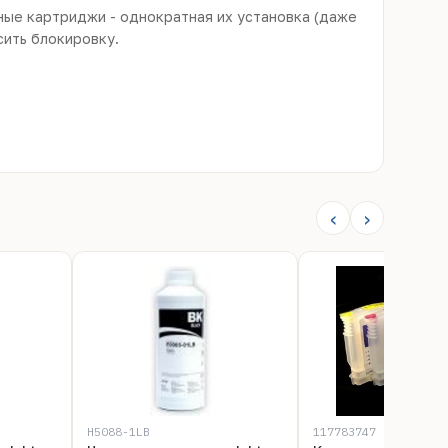
ные картриджи - однократная их установка (даже
сить блокировку.
‹
›
H5088-1LB
117783747