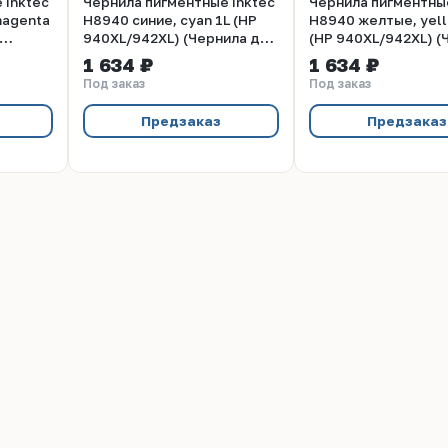
 Inktec
Чернила пигментные Inktec
Чернила пигментные
magenta
H8940 синие, cyan 1L (HP
H8940 желтые, yell
940XL/942XL) (Чернила для
(HP 940XL/942XL) (
риджей
картриджей HP
для картриджей HP
1 634 ₽
1 634 ₽
940XL/942XL)
940XL/942XL)
Под заказ
Под заказ
Предзаказ
Предзаказ