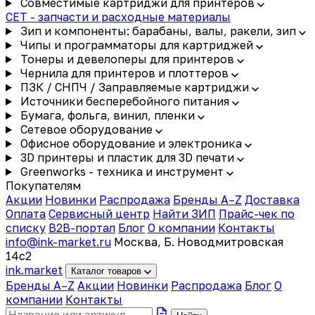
Совместимые картриджи для принтеров
CET - запчасти и расходные материалы
Зип и компоненты: барабаны, валы, ракели, зип
Чипы и программаторы для картриджей
Тонеры и девелоперы для принтеров
Чернила для принтеров и плоттеров
ПЗК / СНПЧ / Заправляемые картриджи
Источники бесперебойного питания
Бумага, фольга, винил, пленки
Сетевое оборудование
Офисное оборудование и электроника
3D принтеры и пластик для 3D печати
Greenworks - техника и инструмент
Покупателям
Акции
Новинки
Распродажа
Бренды A–Z
Доставка
Оплата
Сервисный центр
Найти ЗИП
Прайс-чек по
списку
B2B-портал
Блог
О компании
Контакты
info@ink-market.ru
Москва, Б. Новодмитровская
14с2
ink
.
market
Каталог товаров
Бренды A–Z
Акции
Новинки
Распродажа
Блог
О
компании
Контакты