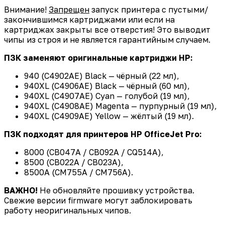
Внимание!
Запрещен
запуск принтера с пустыми/
закончившимся картриджами или если на
картриджах закрыты все отверстия! Это выводит
чипы из строя и не является гарантийным случаем.
ПЗК заменяют оригинальные картриджи HP:
940 (C4902AE) Black — чёрный (22 мл),
940XL (C4906AE) Black — чёрный (60 мл),
940XL (C4907AE) Cyan — голубой (19 мл),
940XL (C4908AE) Magenta — пурпурный (19 мл),
940XL (C4909AE) Yellow — жёлтый (19 мл).
ПЗК подходят для принтеров HP OfficeJet Pro:
8000 (CB047A / CB092A / CQ514A),
8500 (CB022A / CB023A),
8500A (CM755A / CM756A).
ВАЖНО!
Не обновляйте прошивку устройства.
Свежие версии firmware могут заблокировать
работу неоригинальных чипов.