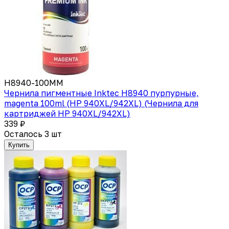
H8940-100MM
Чернила пигментные Inktec H8940 пурпурные,
magenta 100ml (HP 940XL/942XL) (Чернила для
картриджей HP 940XL/942XL)
339 ₽
Осталось 3 шт
Купить