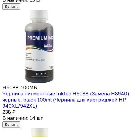
Купить
H5088-100МВ
Чернила пигментные Inktec Н5088 (Замена H8940)
черные, black 100ml (Чернила для картриджей HP
940XL/942XL)
238 ₽
В наличии: 14 шт
Купить