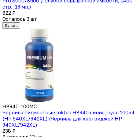
Pro 8000/8500 (голубой повышенной емкости, 1400
стр., 16 мл.)
822 ₽
Осталось 3 шт
Купить
H8940-100MC
Чернила пигментные Inktec H8940 синие, cyan 100ml
(HP 940XL/942XL) (Чернила для картриджей HP
940XL/942XL)
238 ₽
В наличии: 13 шт