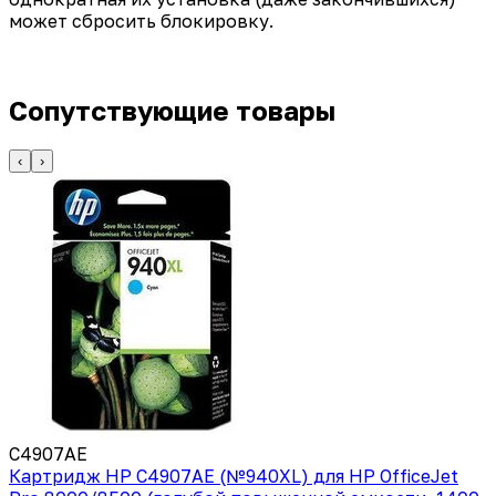
может сбросить блокировку.
Сопутствующие товары
‹
›
C4907AE
Картридж HP C4907AE (№940XL) для HP OfficeJet