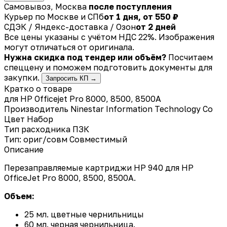
Самовывоз, Москва
после поступления
Курьер по Москве и СПб
от 1 дня, от 550 ₽
СДЭК / Яндекс-доставка / Озон
от 2 дней
Все цены указаны с учётом НДС 22%. Изображения
могут отличаться от оригинала.
Нужна скидка под тендер или объём?
Посчитаем
спеццену и поможем подготовить документы для
закупки.
Запросить КП →
Кратко о товаре
для HP Officejet Pro 8000, 8500, 8500A
Производитель
Ninestar Information Technology Co
Цвет
Набор
Тип расходника
ПЗК
Тип: ориг/совм
Совместимый
Описание
Перезаправляемые картриджи HP 940 для HP
OfficeJet Pro 8000, 8500, 8500A.
Объем:
25 мл. цветные чернильницы
60 мл. черная чернильница.