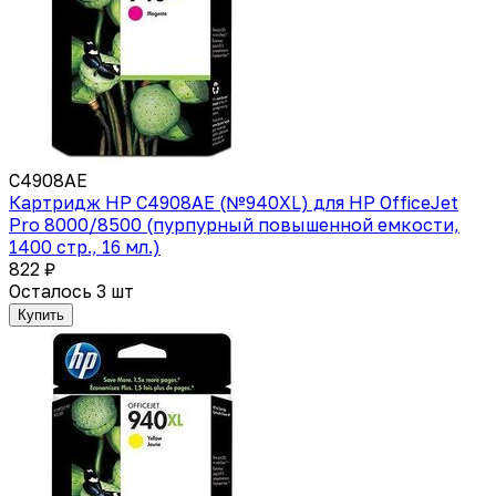
C4908AE
Картридж HP C4908AE (№940XL) для HP OfficeJet
Pro 8000/8500 (пурпурный повышенной емкости,
1400 стр., 16 мл.)
822 ₽
Осталось 3 шт
Купить