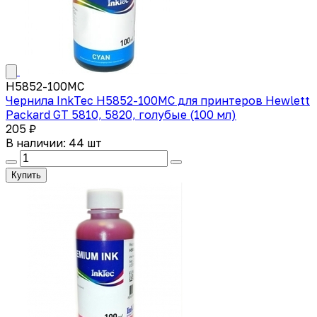
H5852-100MC
Чернила InkTec H5852-100MC для принтеров Hewlett
Packard GT 5810, 5820, голубые (100 мл)
205 ₽
В наличии: 44 шт
Купить