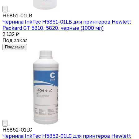
H5851-01LB
Чернила InkTec H5851-01LB для принтеров Hewlett
Packard GT 5810, 5820, черные (1000 мл)
2 132 ₽
Под заказ
Предзаказ
H5852-01LC
Чернила InkTec H5852-01LC для принтеров Hewlett