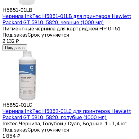
H5851-01LB
Чернила InkTec H5851-01LB для принтеров Hewlett
Packard GT 5810, 5820, черные (1000 мл)
Пигментные чернила для картриджей HP GT51
Под заказ
Срок уточняется
2 132 ₽
Предзаказ
H5852-01LC
Чернила InkTec H5852-01LC для принтеров Hewlett
Packard GT 5810, 5820, голубые (1000 мл)
Inktec Чернила, Голубой / Cyan, Водные, 1 - 1,4 кг
Под заказ
Срок уточняется
1 854 ₽