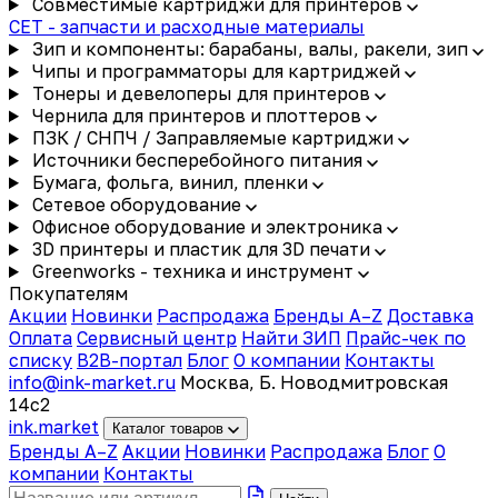
Совместимые картриджи для принтеров
CET - запчасти и расходные материалы
Зип и компоненты: барабаны, валы, ракели, зип
Чипы и программаторы для картриджей
Тонеры и девелоперы для принтеров
Чернила для принтеров и плоттеров
ПЗК / СНПЧ / Заправляемые картриджи
Источники бесперебойного питания
Бумага, фольга, винил, пленки
Сетевое оборудование
Офисное оборудование и электроника
3D принтеры и пластик для 3D печати
Greenworks - техника и инструмент
Покупателям
Акции
Новинки
Распродажа
Бренды A–Z
Доставка
Оплата
Сервисный центр
Найти ЗИП
Прайс-чек по
списку
B2B-портал
Блог
О компании
Контакты
info@ink-market.ru
Москва, Б. Новодмитровская
14с2
ink
.
market
Каталог товаров
Бренды A–Z
Акции
Новинки
Распродажа
Блог
О
компании
Контакты