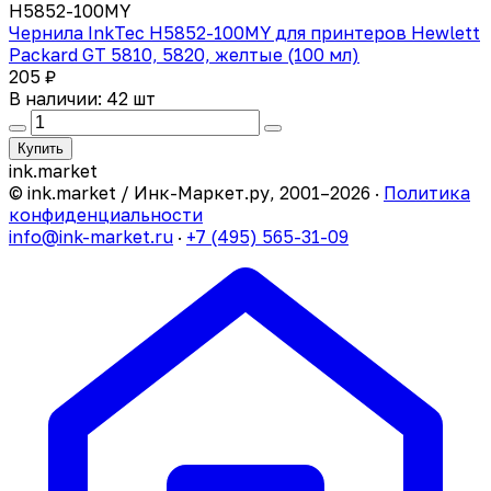
H5852-100MY
Чернила InkTec H5852-100MY для принтеров Hewlett
Packard GT 5810, 5820, желтые (100 мл)
205 ₽
В наличии: 42 шт
Купить
ink
.
market
© ink.market / Инк-Маркет.ру, 2001–2026 ·
Политика
конфиденциальности
info@ink-market.ru
·
+7 (495) 565-31-09