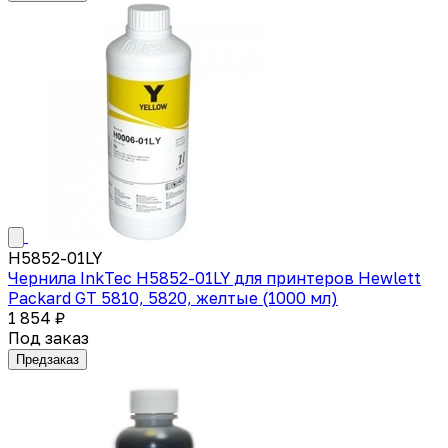
H5852-01LY
Чернила InkTec H5852-01LY для принтеров Hewlett
Packard GT 5810, 5820, желтые (1000 мл)
1 854 ₽
Под заказ
Предзаказ