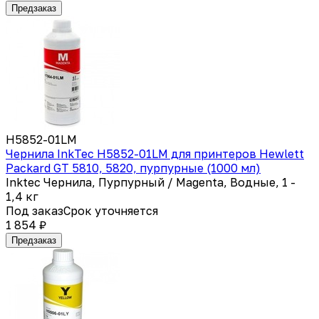
Предзаказ
H5852-01LM
Чернила InkTec H5852-01LM для принтеров Hewlett
Packard GT 5810, 5820, пурпурные (1000 мл)
Inktec Чернила, Пурпурный / Magenta, Водные, 1 -
1,4 кг
Под заказ
Срок уточняется
1 854 ₽
Предзаказ