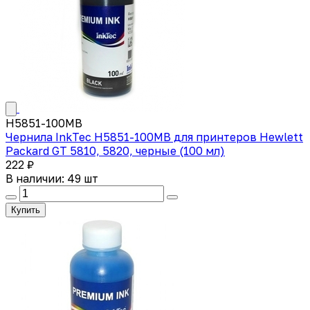
H5851-100MB
Чернила InkTec H5851-100MB для принтеров Hewlett
Packard GT 5810, 5820, черные (100 мл)
222 ₽
В наличии: 49 шт
Купить