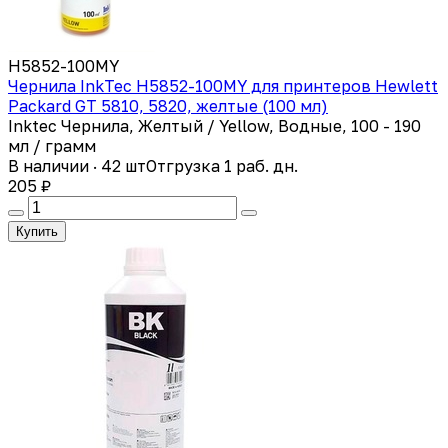
H5852-100MY
Чернила InkTec H5852-100MY для принтеров Hewlett
Packard GT 5810, 5820, желтые (100 мл)
Inktec Чернила, Желтый / Yellow, Водные, 100 - 190
мл / грамм
В наличии · 42 шт
Отгрузка 1 раб. дн.
205 ₽
Купить