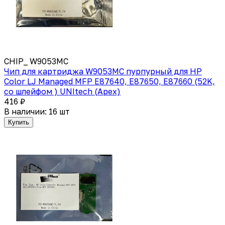
CHIP_ W9053MC
Чип для картриджа W9053MC пурпурный для HP
Color LJ Managed MFP E87640, E87650, E87660 (52K,
со шлейфом ) UNItech (Apex)
416 ₽
В наличии: 16 шт
Купить