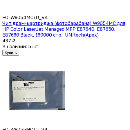
FO-W9054MC/U_V4
Чип драм-картриджа (фотобарабана) W9054MC для
HP Color LaserJet Managed MFP E87640, E87650,
E87660 Black, 160000 стр., UNItech(Apex)
437 ₽
В наличии: 5 шт
Купить
FO-W9055MC/U_V4