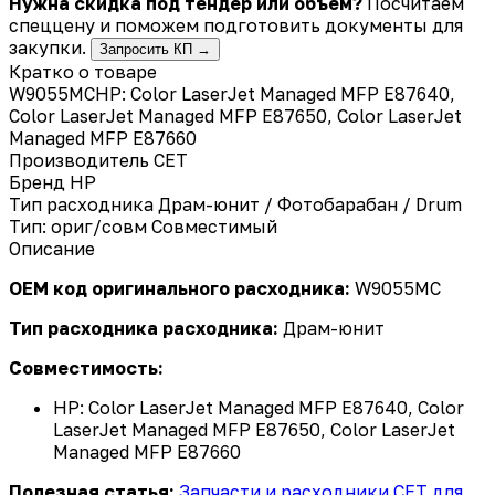
Нужна скидка под тендер или объём?
Посчитаем
спеццену и поможем подготовить документы для
закупки.
Запросить КП →
Кратко о товаре
W9055MCHP: Color LaserJet Managed MFP E87640,
Color LaserJet Managed MFP E87650, Color LaserJet
Managed MFP E87660
Производитель
CET
Бренд
HP
Тип расходника
Драм-юнит / Фотобарабан / Drum
Тип: ориг/совм
Совместимый
Описание
OEM код оригинального расходника:
W9055MC
Тип расходника расходника:
Драм-юнит
Совместимость:
HP: Color LaserJet Managed MFP E87640, Color
LaserJet Managed MFP E87650, Color LaserJet
Managed MFP E87660
Полезная статья:
Запчасти и расходники CET для