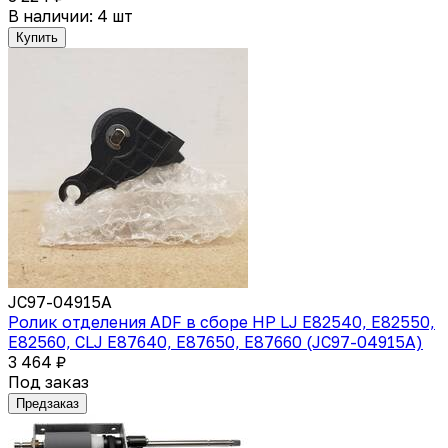
В наличии: 4 шт
Купить
JC97-04915A
Ролик отделения ADF в сборе HP LJ E82540, E82550,
E82560, CLJ E87640, E87650, E87660 (JC97-04915A)
3 464 ₽
Под заказ
Предзаказ