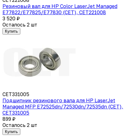
Резиновый вал для HP Color LaserJet Managed
E77822/E77825/E77830 (CET), CET221008
3 520 ₽
Осталось 2 шт
Купить
CET331005
Подшипник резинового вала для HP LaserJet
Managed MFP E72525dn/72530dn/72535dn (CET),
CET331005
899 ₽
Осталось 2 шт
Купить