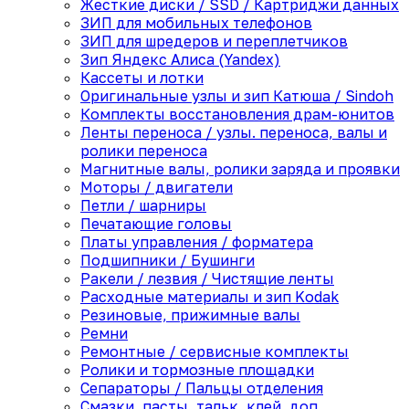
Жесткие диски / SSD / Картриджи данных
ЗИП для мобильных телефонов
ЗИП для шредеров и переплетчиков
Зип Яндекс Алиса (Yandex)
Кассеты и лотки
Оригинальные узлы и зип Катюша / Sindoh
Комплекты восстановления драм-юнитов
Ленты переноса / узлы. переноса, валы и
ролики переноса
Магнитные валы, ролики заряда и проявки
Моторы / двигатели
Петли / шарниры
Печатающие головы
Платы управления / форматера
Подшипники / Бушинги
Ракели / лезвия / Чистящие ленты
Расходные материалы и зип Kodak
Резиновые, прижимные валы
Ремни
Ремонтные / сервисные комплекты
Ролики и тормозные площадки
Сепараторы / Пальцы отделения
Смазки, пасты, тальк, клей, доп.