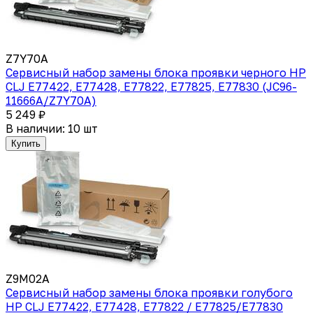
Z7Y70A
Сервисный набор замены блока проявки черного HP
CLJ E77422, E77428, E77822, E77825, E77830 (JC96-
11666A/Z7Y70A)
5 249 ₽
В наличии: 10 шт
Купить
Z9M02A
Сервисный набор замены блока проявки голубого
HP CLJ E77422, E77428, E77822 / E77825/E77830