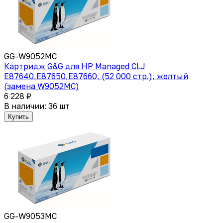
GG-W9052MC
Картридж G&G для HP Managed CLJ
E87640,E87650,E87660, (52 000 стр.), желтый
(замена W9052MC)
6 228 ₽
В наличии: 36 шт
Купить
GG-W9053MC