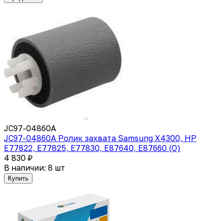
JC97-04860A
JC97-04860A Ролик захвата Samsung X4300, HP
E77822, E77825, E77830, E87640, E87660 (О)
4 830 ₽
В наличии: 8 шт
Купить