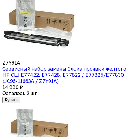
Z7Y91A
Сервисный набор замены блока проявки желтого
HP CLJ E77422, E77428, E77822 / E77825/E77830
(JC96-11663A / Z7Y91A)
14 880 ₽
Осталось 2 шт
Купить