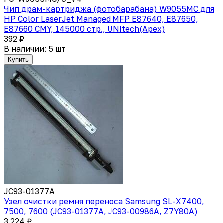
Чип драм-картриджа (фотобарабана) W9055MC для
HP Color LaserJet Managed MFP E87640, E87650,
E87660 CMY, 145000 стр., UNItech(Apex)
392 ₽
В наличии: 5 шт
Купить
JC93-01377A
Узел очистки ремня переноса Samsung SL-X7400,
7500, 7600 (JC93-01377A, JC93-00986A, Z7Y80A)
3 224 ₽