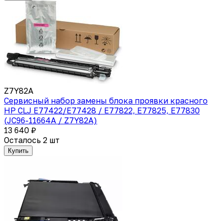
Z7Y82A
Сервисный набор замены блока проявки красного
HP CLJ E77422/E77428 / E77822, E77825, E77830
(JC96-11664A / Z7Y82A)
13 640 ₽
Осталось 2 шт
Купить