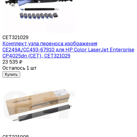
CET321029
Комплект узла переноса изображения
CE249A/CC493-67910 для HP Color LaserJet Enterprise
CP4025dn (CET), CET321029
23 535 ₽
Осталось 1 шт
Купить
CET221008