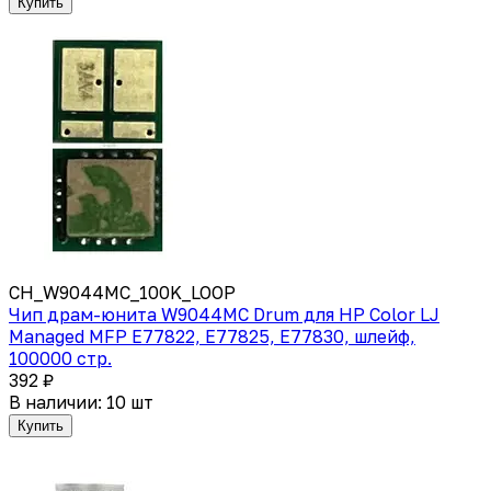
Купить
CH_W9044MC_100K_LOOP
Чип драм-юнита W9044MC Drum для HP Color LJ
Managed MFP E77822, E77825, E77830, шлейф,
100000 стр.
392 ₽
В наличии: 10 шт
Купить