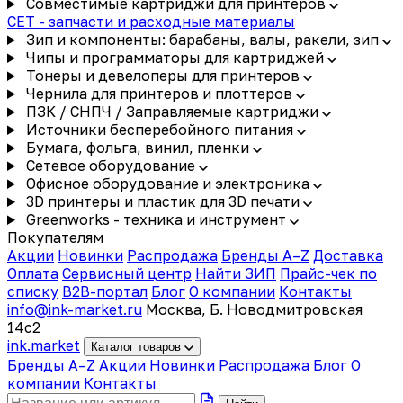
Совместимые картриджи для принтеров
CET - запчасти и расходные материалы
Зип и компоненты: барабаны, валы, ракели, зип
Чипы и программаторы для картриджей
Тонеры и девелоперы для принтеров
Чернила для принтеров и плоттеров
ПЗК / СНПЧ / Заправляемые картриджи
Источники бесперебойного питания
Бумага, фольга, винил, пленки
Сетевое оборудование
Офисное оборудование и электроника
3D принтеры и пластик для 3D печати
Greenworks - техника и инструмент
Покупателям
Акции
Новинки
Распродажа
Бренды A–Z
Доставка
Оплата
Сервисный центр
Найти ЗИП
Прайс-чек по
списку
B2B-портал
Блог
О компании
Контакты
info@ink-market.ru
Москва, Б. Новодмитровская
14с2
ink
.
market
Каталог товаров
Бренды A–Z
Акции
Новинки
Распродажа
Блог
О
компании
Контакты