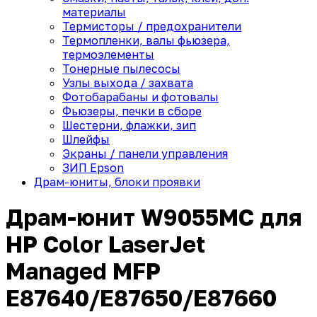
материалы
Термисторы / предохранители
Термопленки, валы фьюзера,
термоэлементы
Тонерные пылесосы
Узлы выхода / захвата
Фотобарабаны и фотовалы
Фьюзеры, печки в сборе
Шестерни, флажки, зип
Шлейфы
Экраны / панели управления
ЗИП Epson
Драм-юниты, блоки проявки
Драм-юнит W9055MC для
HP Color LaserJet
Managed MFP
E87640/E87650/E87660