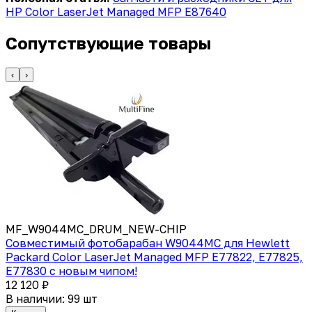
HP Color LaserJet Managed MFP E87640
Сопутствующие товары
‹
›
MF_W9044MC_DRUM_NEW-CHIP
Совместимый фотобарабан W9044MC для Hewlett
Packard Color LaserJet Managed MFP E77822, E77825,
E77830 с новым чипом!
12 120 ₽
В наличии: 99 шт