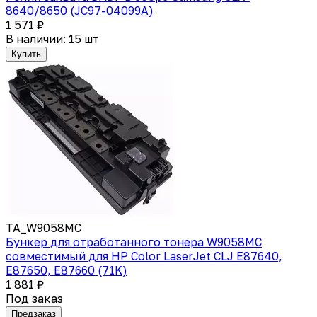
8640/8650 (JC97-04099A)
1 571 ₽
В наличии: 15 шт
Купить
TA_W9058MC
Бункер для отработанного тонера W9058MC
совместимый для HP Color LaserJet CLJ E87640,
E87650, E87660 (71K)
1 881 ₽
Под заказ
Предзаказ