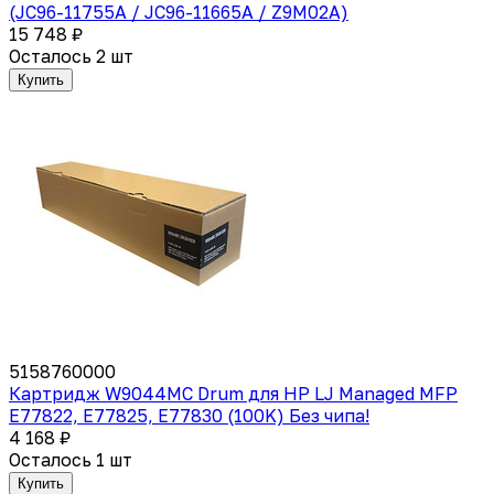
(JC96-11755A / JC96-11665A / Z9M02A)
15 748 ₽
Осталось 2 шт
Купить
5158760000
Картридж W9044MC Drum для HP LJ Managed MFP
E77822, E77825, E77830 (100K) Без чипа!
4 168 ₽
Осталось 1 шт
Купить