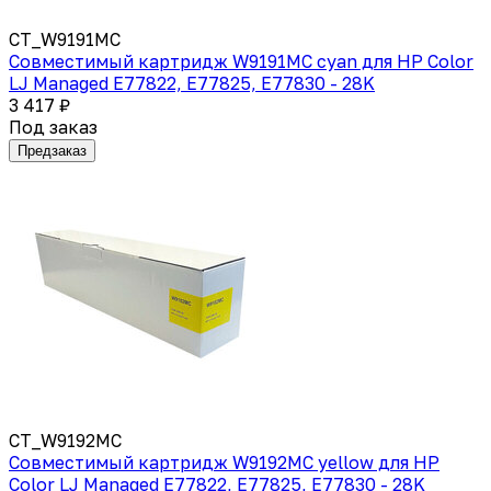
CT_W9191MC
Совместимый картридж W9191MC cyan для HP Color
LJ Managed E77822, E77825, E77830 - 28K
3 417 ₽
Под заказ
Предзаказ
CT_W9192MC
Совместимый картридж W9192MC yellow для HP
Color LJ Managed E77822, E77825, E77830 - 28K