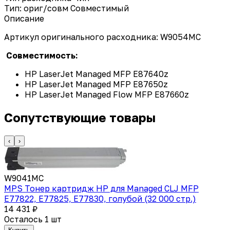
Тип: ориг/совм
Совместимый
Описание
Артикул оригинального расходника: W9054MC
Совместимость:
HP LaserJet Managed MFP E87640z
HP LaserJet Managed MFP E87650z
HP LaserJet Managed Flow MFP E87660z
Сопутствующие товары
‹
›
W9041MC
MPS Тонер картридж HP для Managed CLJ MFP
E77822, E77825, E77830, голубой (32 000 стр.)
14 431 ₽
Осталось 1 шт