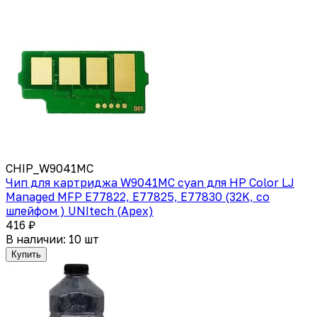
CHIP_W9041MC
Чип для картриджа W9041MC cyan для HP Color LJ
Managed MFP E77822, E77825, E77830 (32K, со
шлейфом ) UNItech (Apex)
416 ₽
В наличии: 10 шт
Купить