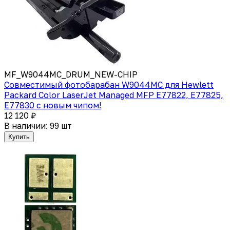
MF_W9044MC_DRUM_NEW-CHIP
Совместимый фотобарабан W9044MC для Hewlett
Packard Color LaserJet Managed MFP E77822, E77825,
E77830 с новым чипом!
12 120 ₽
В наличии: 99 шт
Купить