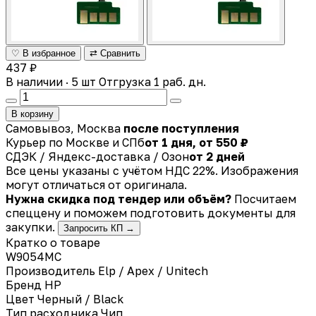
♡ В избранное
⇄ Сравнить
437 ₽
В наличии · 5 шт
Отгрузка 1 раб. дн.
В корзину
Самовывоз, Москва
после поступления
Курьер по Москве и СПб
от 1 дня, от 550 ₽
СДЭК / Яндекс-доставка / Озон
от 2 дней
Все цены указаны с учётом НДС 22%. Изображения
могут отличаться от оригинала.
Нужна скидка под тендер или объём?
Посчитаем
спеццену и поможем подготовить документы для
закупки.
Запросить КП →
Кратко о товаре
W9054MC
Производитель
Elp / Apex / Unitech
Бренд
HP
Цвет
Черный / Black
Тип расходника
Чип