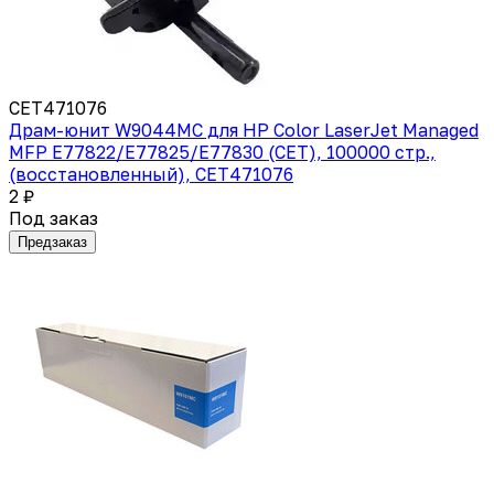
CET471076
Драм-юнит W9044MC для HP Color LaserJet Managed
MFP E77822/E77825/E77830 (CET), 100000 стр.,
(восстановленный), CET471076
2 ₽
Под заказ
Предзаказ