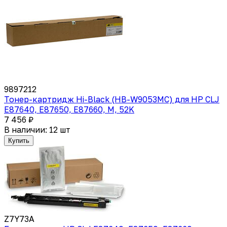
9897212
Тонер-картридж Hi-Black (HB-W9053MC) для HP CLJ
E87640, E87650, E87660, M, 52K
7 456 ₽
В наличии: 12 шт
Купить
Z7Y73A