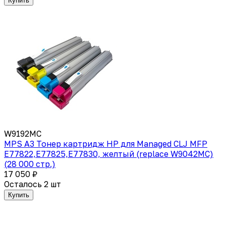
Купить
W9192MC
MPS A3 Тонер картридж HP для Managed CLJ MFP
E77822,E77825,E77830, желтый (replace W9042MC)
(28 000 стр.)
17 050 ₽
Осталось 2 шт
Купить