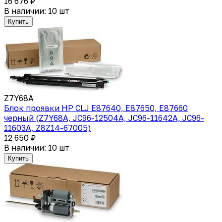
16 676 ₽
В наличии: 10 шт
Купить
Z7Y68A
Блок проявки HP CLJ E87640, E87650, E87660
черный (Z7Y68A, JC96-12504A, JC96-11642A, JC96-
11603A, Z8Z14-67005)
12 650 ₽
В наличии: 10 шт
Купить