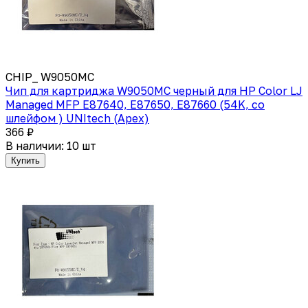
CHIP_ W9050MC
Чип для картриджа W9050MC черный для HP Color LJ
Managed MFP E87640, E87650, E87660 (54K, со
шлейфом ) UNItech (Apex)
366 ₽
В наличии: 10 шт
Купить