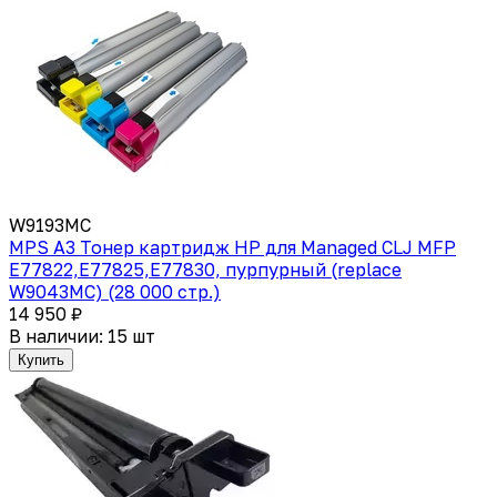
W9193MC
MPS A3 Тонер картридж HP для Managed CLJ MFP
E77822,E77825,E77830, пурпурный (replace
W9043MC) (28 000 стр.)
14 950 ₽
В наличии: 15 шт
Купить