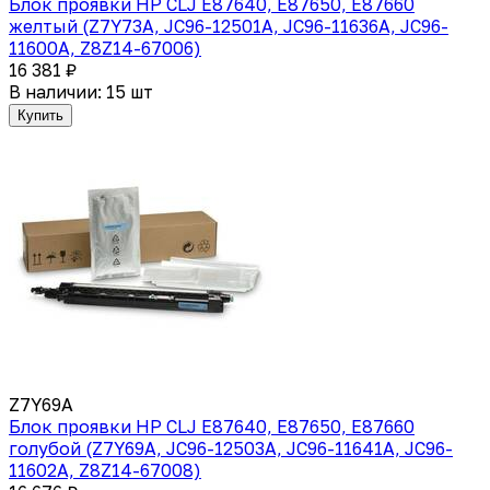
Блок проявки HP CLJ E87640, E87650, E87660
желтый (Z7Y73A, JC96-12501A, JC96-11636A, JC96-
11600A, Z8Z14-67006)
16 381 ₽
В наличии: 15 шт
Купить
Z7Y69A
Блок проявки HP CLJ E87640, E87650, E87660
голубой (Z7Y69A, JC96-12503A, JC96-11641A, JC96-
11602A, Z8Z14-67008)