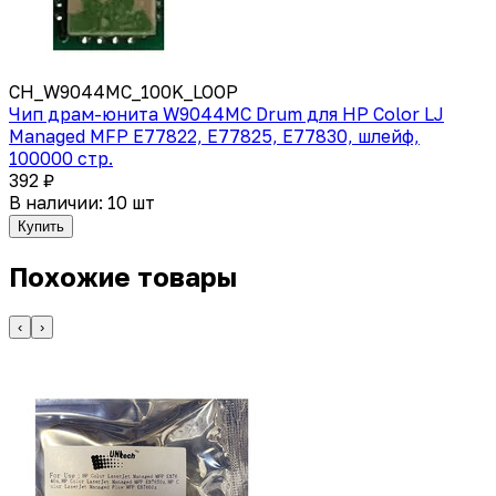
CH_W9044MC_100K_LOOP
Чип драм-юнита W9044MC Drum для HP Color LJ
Managed MFP E77822, E77825, E77830, шлейф,
100000 стр.
392 ₽
В наличии: 10 шт
Купить
Похожие товары
‹
›