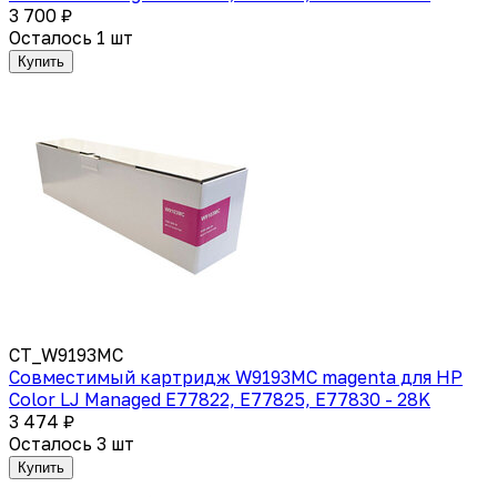
3 700 ₽
Осталось 1 шт
Купить
CT_W9193MC
Совместимый картридж W9193MC magenta для HP
Color LJ Managed E77822, E77825, E77830 - 28K
3 474 ₽
Осталось 3 шт
Купить