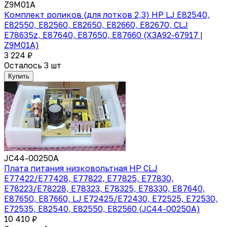
Z9M01A
Комплект роликов (для лотков 2,3) HP LJ E82540,
E82550, E82560, E82650, E82660, E82670, CLJ
E78635z, E87640, E87650, E87660 (X3A92-67917 |
Z9M01A)
3 224 ₽
Осталось 3 шт
Купить
JC44-00250A
Плата питания низковольтная HP CLJ
E77422/E77428, E77822, E77825, E77830,
E78223/E78228, E78323, E78325, E78330, E87640,
E87650, E87660, LJ E72425/E72430, E72525, E72530,
E72535, E82540, E82550, E82560 (JC44-00250A)
10 410 ₽