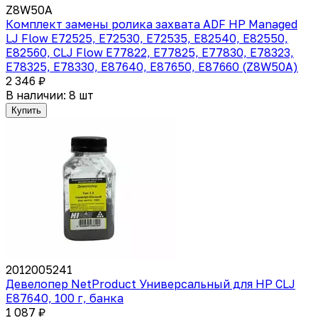
Z8W50A
Комплект замены ролика захвата ADF HP Managed
LJ Flow E72525, E72530, E72535, E82540, E82550,
E82560, CLJ Flow E77822, E77825, E77830, E78323,
E78325, E78330, E87640, E87650, E87660 (Z8W50A)
2 346 ₽
В наличии: 8 шт
Купить
2012005241
Девелопер NetProduct Универсальный для HP CLJ
E87640, 100 г, банка
1 087 ₽