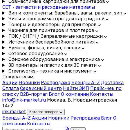
Совместимые картриджи для принтеров
CET - запчасти и расходные материалы
Зип и компоненты: барабаны, валы, ракели, зип
Чипы и программаторы для картриджей
Тонеры и девелоперы для принтеров
Чернила для принтеров и плоттеров
ПЗК / СНПЧ / Заправляемые картриджи
Источники бесперебойного питания
Бумага, фольга, винил, пленки
Сетевое оборудование
Офисное оборудование и электроника
3D принтеры и пластик для 3D печати
Greenworks - техника и инструмент
Покупателям
Акции
Новинки
Распродажа
Бренды A–Z
Доставка
Оплата
Сервисный центр
Найти ЗИП
Прайс-чек по
списку
B2B-портал
Блог
О компании
Контакты
info@ink-market.ru
Москва, Б. Новодмитровская
14с2
ink
.
market
Каталог товаров
Бренды A–Z
Акции
Новинки
Распродажа
Блог
О
компании
Контакты