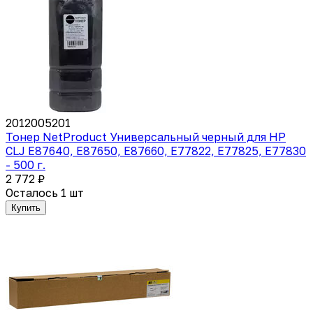
2012005201
Тонер NetProduct Универсальный черный для HP
CLJ E87640, E87650, E87660, E77822, E77825, E77830
- 500 г.
2 772 ₽
Осталось 1 шт
Купить