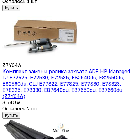
Осталось 1 шт
Купить
Z7Y64A
Комплект замены ролика захвата ADF HP Managed
LJ E72525, E72530, E72535, E82540du, E82550du,
E82560du, CLJ E77822, E77825, E77830, E78323,
E78325, E78330, E87640du, E87650du, E87660du
(Z7Y64A)
3 640 ₽
Осталось 2 шт
Купить