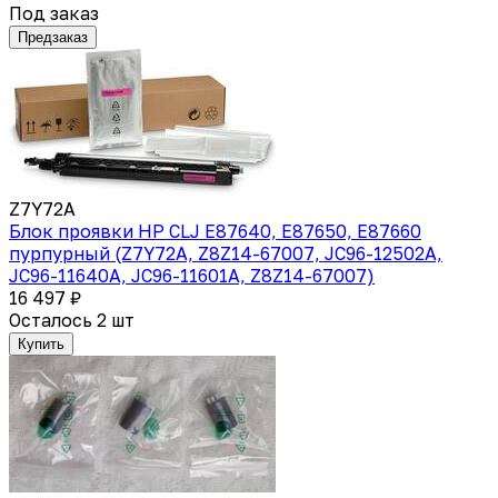
Под заказ
Предзаказ
Z7Y72A
Блок проявки HP CLJ E87640, E87650, E87660
пурпурный (Z7Y72A, Z8Z14-67007, JC96-12502A,
JC96-11640A, JC96-11601A, Z8Z14-67007)
16 497 ₽
Осталось 2 шт
Купить