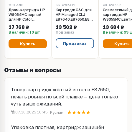
W9054MC
GG-W9050MC
WB W9055MC
Драм-картридж HP
Картридж G&G для
Совместимый д
W9054MC черный
HP Managed CLJ
картридж HP
для HP Color
E87640,E87650,E87660,
W9055MC цвет
LaserJet Managed
(54 500 стр.),
для HP Color
17 768 ₽
13 502 ₽
13 684 ₽
MFP E87640,
черный (замена
LaserJet Manag
В наличии: 10 шт
Под заказ
В наличии: 99 
E87650, E87660
W9050MC)
MFP E87640,
Drum Cartridge black
E87650, E87660
Drum Cartridge 
Предзаказ
Купить
Купить
Отзывы и вопросы
Тонер-картридж жёлтый встал в E87650,
печать ровная по всей плашке — цена только
чуть выше ожиданий.
07.10.2025 10:45
Руслан
Упаковка плотная, картридж защищён