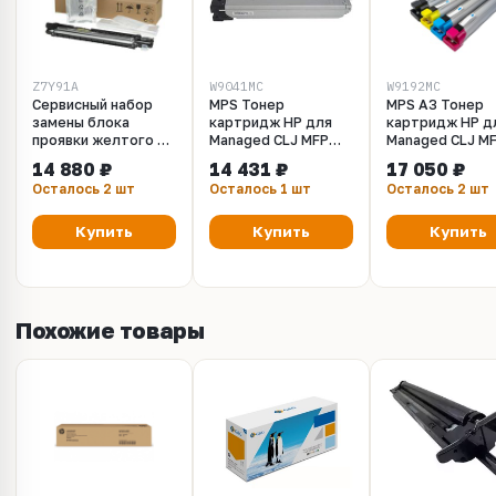
Z7Y91A
W9041MC
W9192MC
Сервисный набор
MPS Тонер
MPS A3 Тонер
замены блока
картридж HP для
картридж HP д
проявки желтого HP
Managed CLJ MFP
Managed CLJ M
CLJ E77422, E77428,
E77822, E77825,
E77822,E77825
14 880 ₽
14 431 ₽
17 050 ₽
E77822 /
E77830, голубой (32
желтый (replac
Осталось 2 шт
Осталось 1 шт
Осталось 2 шт
E77825/E77830
000 стр.)
W9042MC) (28 
(JC96-11663A /
стр.)
Z7Y91A)
Купить
Купить
Купить
Похожие товары