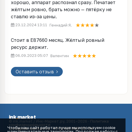
хорошо, аппарат распознал сразу. Печатает
жёлтым ровно, брать можно — пятёрку не
ставлю из-за цены.
23.12.2024 13:11
Геннадий Я.
Стоит в E87660 месяц. Жёлтый ровный
ресурс держит.
06.09.2023 05:07
Валентин
Оставить отзыв
ink
.
market
© ink.market / Инк-Маркет.ру, 2001–2026 ·
Политика
конфиденциальности
Чтобы наш сайт работал лучше мы используем cookie
info@ink-market.ru
·
+7 (495) 565-31-09
и рекомендательные технологии. Продолжая работу с