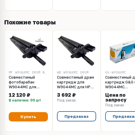
Похожие товары
MF_W9044MC_DRUM_NEW-CHIP
WB W9044MC DRUM
GG-W9044MC
Совместимый
Совместимый драм
Совместимый д
фотобарабан
картридж для
картридж G&G 
W9044MC для
W9044MC для HP
W9044MC
Hewlett Packard
CLJ E77422/E77428
(W9044MC) для
12 120 ₽
3 692 ₽
Цена по
Color LaserJet
100K
Managed LJ E77
запросу
В наличии: 99 шт
Под заказ
Managed MFP
E77825, E77830
Под заказ
E77822, E77825,
(замена HP ),
E77830 с новым
100000 стр.
чипом!
Предзаказ
Предзака
Купить