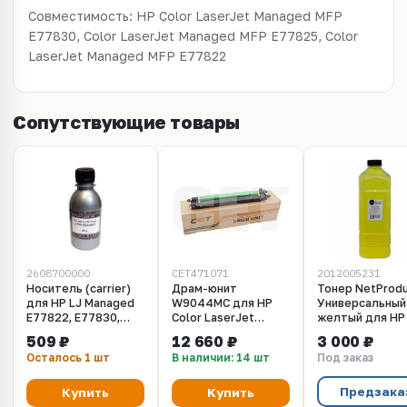
Совместимость:
HP Color LaserJet Managed MFP
E77830, Color LaserJet Managed MFP E77825, Color
LaserJet Managed MFP E77822
Сопутствующие товары
2608700000
CET471071
2012005231
Носитель (carrier)
Драм-юнит
Тонер NetProd
для HP LJ Managed
W9044MC для HP
Универсальный
E77822, E77830,
Color LaserJet
желтый для HP
Samsung CLX-9201 -
Managed MFP
E87640, E87650
509 ₽
12 660 ₽
3 000 ₽
56 грамм Silver ATM
E77822/77825/77830
E87660, E77822
Осталось 1 шт
В наличии: 14 шт
Под заказ
(CET) CMYK,
E77825, E77830
CET471071
500 г.
Предзака
Купить
Купить