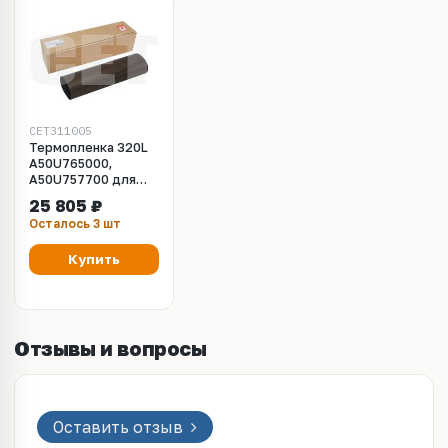
CET311005
Термопленка 320L
A50U765000,
A50U757700 для
Konica Minolta
25 805 ₽
AccurioPress
Осталось 3 шт
C2060/2070,
AccurioPrint
Купить
C2060L/3070L
(CET), (WW),
CET311005
Отзывы и вопросы
Оставить отзыв