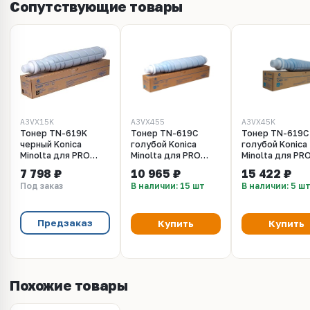
Сопутствующие товары
A3VX15K
A3VX455
A3VX45K
Тонер TN-619K
Тонер TN-619C
Тонер TN-619C
черный Konica
голубой Konica
голубой Konica
Minolta для PRO
Minolta для PRO
Minolta для PR
C3070, C3080,
C3070, C3080,
C3070, C3080,
7 798 ₽
10 965 ₽
15 422 ₽
C3080P (a3vx15k)
C3080P
C3080P (a3vx45
Под заказ
В наличии: 15 шт
В наличии: 5 ш
Предзаказ
Купить
Купить
Похожие товары