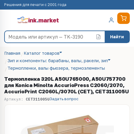
Решения для печати с 2001 года
ink
.
market
Найти
Главная
Каталог товаров
Зип и компоненты: барабаны, валы, ракели, зип
Термопленки, валы фьюзера, термоэлементы
Термопленка 320L A50U765000, A50U757700
для Konica Minolta AccurioPress C2060/2070,
AccurioPrint C2060L/3070L (CET), CET311005U
Задать вопрос
Артикул:
CET311005U