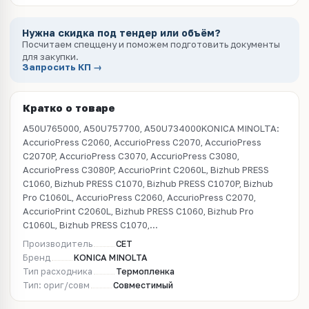
Нужна скидка под тендер или объём?
Посчитаем спеццену и поможем подготовить документы
для закупки.
Запросить КП →
Кратко о товаре
A50U765000, A50U757700, A50U734000KONICA MINOLTA:
AccurioPress C2060, AccurioPress C2070, AccurioPress
C2070P, AccurioPress C3070, AccurioPress C3080,
AccurioPress C3080P, AccurioPrint C2060L, Bizhub PRESS
C1060, Bizhub PRESS C1070, Bizhub PRESS C1070P, Bizhub
Pro C1060L, AccurioPress C2060, AccurioPress C2070,
AccurioPrint C2060L, Bizhub PRESS C1060, Bizhub Pro
C1060L, Bizhub PRESS C1070,...
Производитель
CET
Бренд
KONICA MINOLTA
Тип расходника
Термопленка
Тип: ориг/совм
Совместимый