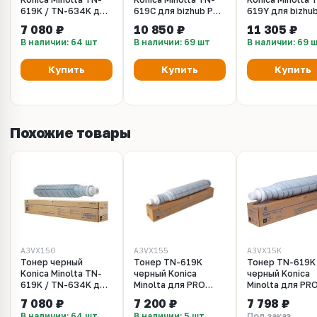
619K / TN-634K для
619C для bizhub PRO
619Y для bizhu
KM bizhub PRO
C1060, C1070,
C1060, C1070,
7 080 ₽
10 850 ₽
11 305 ₽
C1060, C1070,
C1070L (A3VX450)
C1070L (A3VX2
В наличии: 64 шт
В наличии: 69 шт
В наличии: 69 
C1070P (A3VX150 /
AF1R150)
Купить
Купить
Купить
Похожие товары
A3VX150
A3VX155
A3VX15K
Тонер черный
Тонер TN-619K
Тонер TN-619K
Konica Minolta TN-
черный Konica
черный Konica
619K / TN-634K для
Minolta для PRO
Minolta для PR
KM bizhub PRO
C3070, C3080,
C3070, C3080,
7 080 ₽
7 200 ₽
7 798 ₽
C1060, C1070,
C3080P
C3080P (a3vx15
В наличии: 64 шт
В наличии: 5 шт
Под заказ