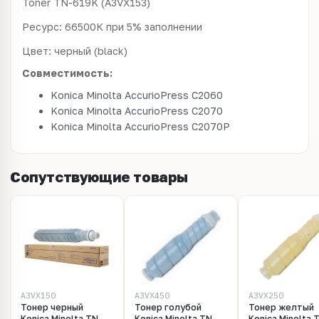
Toner TN-619K (A3VX153)
Ресурс: 66500К при 5% заполнении
Цвет: черный (black)
Совместимость:
Konica Minolta AccurioPress C2060
Konica Minolta AccurioPress C2070
Konica Minolta AccurioPress C2070P
Сопутствующие товары
A3VX150
A3VX450
A3VX250
Тонер черный
Тонер голубой
Тонер желтый
Konica Minolta TN-
Konica Minolta TN-
Konica Minolta 