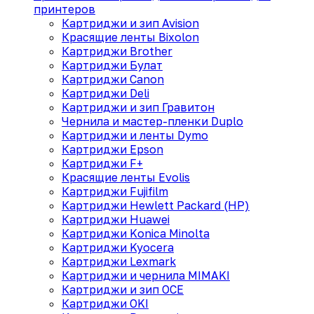
принтеров
Картриджи и зип Avision
Красящие ленты Bixolon
Картриджи Brother
Картриджи Булат
Картриджи Canon
Картриджи Deli
Картриджи и зип Гравитон
Чернила и мастер-пленки Duplo
Картриджи и ленты Dymo
Картриджи Epson
Картриджи F+
Красящие ленты Evolis
Картриджи Fujifilm
Картриджи Hewlett Packard (HP)
Картриджи Huawei
Картриджи Konica Minolta
Картриджи Kyocera
Картриджи Lexmark
Картриджи и чернила MIMAKI
Картриджи и зип OCE
Картриджи OKI