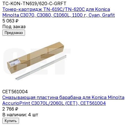
TC-KON-TN619/620-C-GRFT
Тонер-картридж TN-619С/TN-620С для Konica
Minolta C3070, C3080, C1060L, 1100 г, Cyan, Grafit
5 063 ₽
Под заказ
Предзаказ
CET561004
Смазывающая пластина барабана для Konica Minolta
AccurioPrint C3070L/2060L (CET), CET561004
2 766 ₽
В наличии: 4 шт
Купить