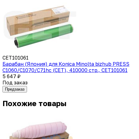
CET101061
Барабан (Япония) для Konica Minolta bizhub PRESS
C1060/C1070/C71hc (CET), 410000 стр., CET101061
5 647 ₽
Под заказ
Предзаказ
Похожие товары