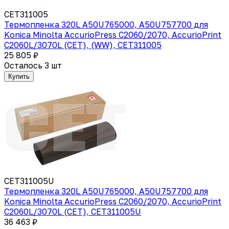
CET311005
Термопленка 320L A50U765000, A50U757700 для
Konica Minolta AccurioPress C2060/2070, AccurioPrint
C2060L/3070L (CET), (WW), CET311005
25 805 ₽
Осталось 3 шт
Купить
CET311005U
Термопленка 320L A50U765000, A50U757700 для
Konica Minolta AccurioPress C2060/2070, AccurioPrint
C2060L/3070L (CET), CET311005U
36 463 ₽