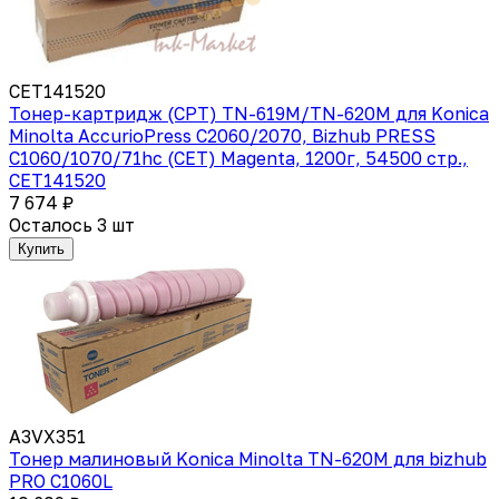
CET141520
Тонер-картридж (CPT) TN-619M/TN-620M для Konica
Minolta AccurioPress C2060/2070, Bizhub PRESS
C1060/1070/71hc (CET) Magenta, 1200г, 54500 стр.,
CET141520
7 674 ₽
Осталось 3 шт
Купить
A3VX351
Тонер малиновый Konica Minolta TN-620M для bizhub
PRO C1060L