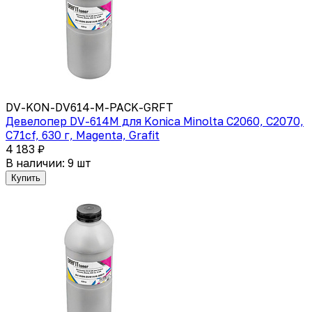
DV-KON-DV614-M-PACK-GRFT
Девелопер DV-614M для Konica Minolta C2060, C2070,
C71cf, 630 г, Magenta, Grafit
4 183 ₽
В наличии: 9 шт
Купить