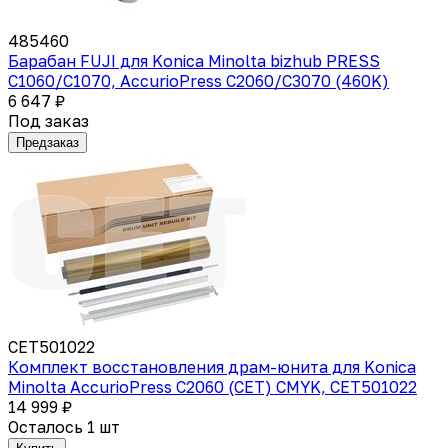
485460
Барабан FUJI для Konica Minolta bizhub PRESS
C1060/C1070, AccurioPress C2060/C3070 (460K)
6 647 ₽
Под заказ
Предзаказ
CET501022
Комплект восстановления драм-юнита для Konica
Minolta AccurioPress C2060 (CET) CMYK, CET501022
14 999 ₽
Осталось 1 шт