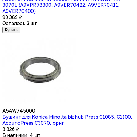
3070L (A9VPR78300, A9VER70422, A9VER70411,
A9VER70400)
93 389 ₽
Осталось 3 шт
Купить
A5AW745000
Бушинг для Konica Minolta bizhub Press C1085, C1100,
AccurioPress C3070, ориг
3 326 ₽
В наличии: 4 шт