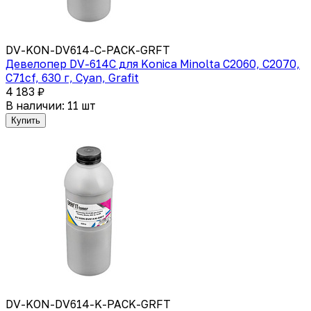
DV-KON-DV614-C-PACK-GRFT
Девелопер DV-614C для Konica Minolta C2060, C2070,
C71cf, 630 г, Cyan, Grafit
4 183 ₽
В наличии: 11 шт
Купить
DV-KON-DV614-K-PACK-GRFT