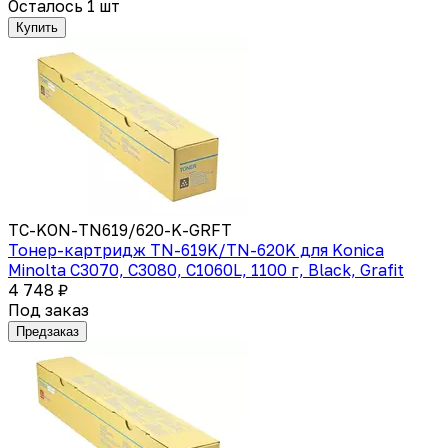
Осталось 1 шт
Купить
TC-KON-TN619/620-K-GRFT
Тонер-картридж TN-619K/TN-620K для Konica
Minolta C3070, C3080, C1060L, 1100 г, Black, Grafit
4 748 ₽
Под заказ
Предзаказ