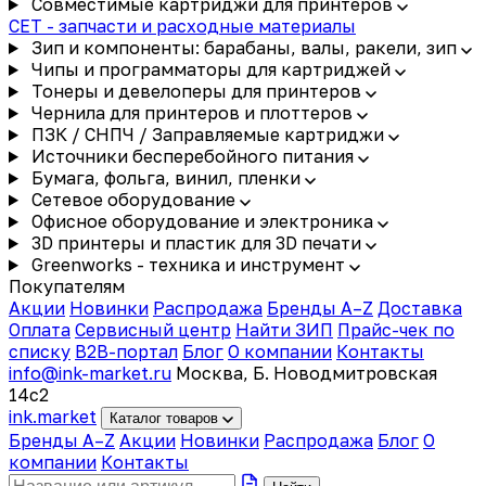
Совместимые картриджи для принтеров
CET - запчасти и расходные материалы
Зип и компоненты: барабаны, валы, ракели, зип
Чипы и программаторы для картриджей
Тонеры и девелоперы для принтеров
Чернила для принтеров и плоттеров
ПЗК / СНПЧ / Заправляемые картриджи
Источники бесперебойного питания
Бумага, фольга, винил, пленки
Сетевое оборудование
Офисное оборудование и электроника
3D принтеры и пластик для 3D печати
Greenworks - техника и инструмент
Покупателям
Акции
Новинки
Распродажа
Бренды A–Z
Доставка
Оплата
Сервисный центр
Найти ЗИП
Прайс-чек по
списку
B2B-портал
Блог
О компании
Контакты
info@ink-market.ru
Москва, Б. Новодмитровская
14с2
ink
.
market
Каталог товаров
Бренды A–Z
Акции
Новинки
Распродажа
Блог
О
компании
Контакты