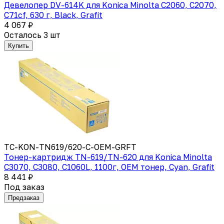
Девелопер DV-614K для Konica Minolta C2060, C2070,
C71cf, 630 г, Black, Grafit
4 067 ₽
Осталось 3 шт
Купить
TC-KON-TN619/620-C-OEM-GRFT
Тонер-картридж TN-619/TN-620 для Konica Minolta
C3070, C3080, C1060L, 1100г, OEM тонер, Cyan, Grafit
8 441 ₽
Под заказ
Предзаказ