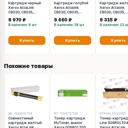
Картридж черный
Картридж голубой
Картридж жел
Xerox AltaLink
Xerox Altalink
Xerox Altalink
C8030, C8035,
C8030, C8035,
C8030, C8035,
C8040, C8045,
C8040, C8045,
C8040, C8045,
8 970 ₽
9 660 ₽
9 315 ₽
C8055, C8070.
C8055, C8070.
C8055, C8070.
В наличии: 8 шт
В наличии: 38 шт
В наличии: 12 
Ресурс 26000 стр.
Ресурс 15000 стр.
Ресурс 15000 с
(006R01701)
(006R01702)
(006R01704)
Купить
Купить
Купить
Похожие товары
WB 006R01704
MT-006R01704
EFRXAL8030080
Совместимый
Тонер-картридж
Тонер-картрид
картридж желтый
MyToner, аналог
Line 006R01704
Xerox AltaLink
Xerox 006R01700,
Xerox AltaLink