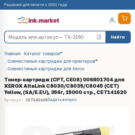
Решения для печати с 2001 года
ink
.
market
Найти
Главная
Каталог товаров
Совместимые картриджи для принтеров
Совместимые картриджи для Xerox
Тонер-картридж (CPT, CE08) 006R01704 для
XEROX AltaLink C8030/C8035/C8045 (CET)
Yellow, (SA/E.EU), 356г, 15000 стр., CET141620
Задать вопрос
Артикул:
CET141620