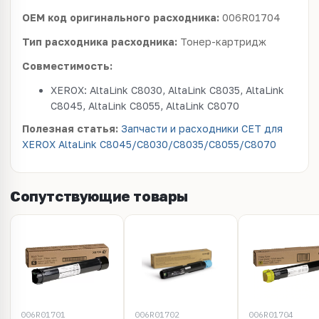
OEM код оригинального расходника:
006R01704
Тип расходника расходника:
Тонер-картридж
Совместимость:
XEROX: AltaLink C8030, AltaLink C8035, AltaLink
C8045, AltaLink C8055, AltaLink C8070
Полезная статья:
Запчасти и расходники CET для
XEROX AltaLink C8045/C8030/C8035/C8055/C8070
Сопутствующие товары
006R01701
006R01702
006R01704