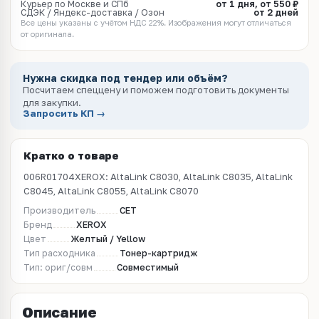
Курьер по Москве и СПб
от 1 дня, от 550 ₽
СДЭК / Яндекс-доставка / Озон
от 2 дней
Все цены указаны с учётом НДС 22%. Изображения могут отличаться
от оригинала.
Нужна скидка под тендер или объём?
Посчитаем спеццену и поможем подготовить документы
для закупки.
Запросить КП →
Кратко о товаре
006R01704XEROX: AltaLink C8030, AltaLink C8035, AltaLink
C8045, AltaLink C8055, AltaLink C8070
Производитель
CET
Бренд
XEROX
Цвет
Желтый / Yellow
Тип расходника
Тонер-картридж
Тип: ориг/совм
Совместимый
Описание