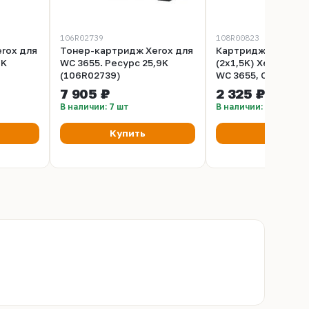
106R02739
108R00823
rox для
Тонер-картридж Xerox для
Картридж со скре
1K
WC 3655. Ресурс 25,9K
(2x1,5K) Xerox Phas
(106R02739)
WC 3655, CQ 8700, 
Ресурс 3000 стран
7 905 ₽
2 325 ₽
(108R00823)
В наличии: 7 шт
В наличии: 11 шт
Купить
Купить