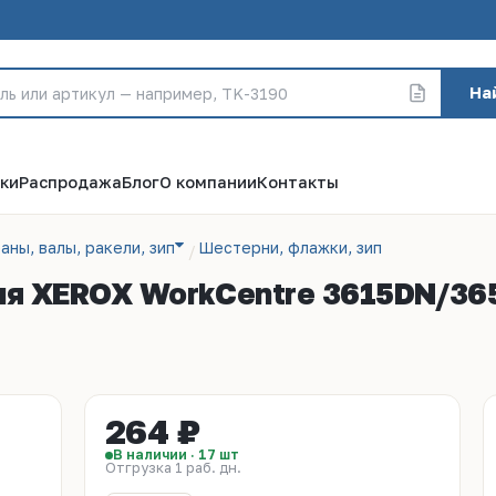
На
ки
Распродажа
Блог
О компании
Контакты
аны, валы, ракели, зип
Шестерни, флажки, зип
ля XEROX WorkCentre 3615DN/365
264 ₽
В наличии · 17 шт
Отгрузка 1 раб. дн.