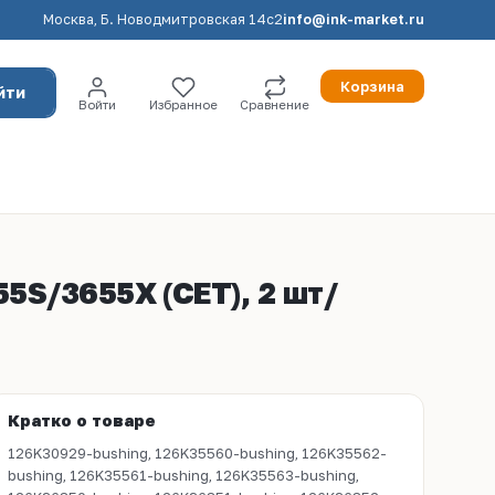
Москва, Б. Новодмитровская 14с2
info@ink-market.ru
Корзина
йти
Войти
Избранное
Сравнение
5S/3655X (CET), 2 шт/
Кратко о товаре
126K30929-bushing, 126K35560-bushing, 126K35562-
bushing, 126K35561-bushing, 126K35563-bushing,