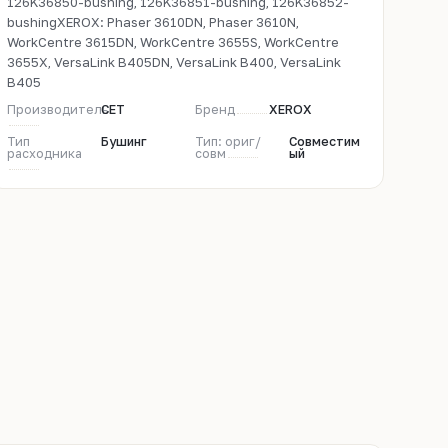
126K36850-bushing, 126K36851-bushing, 126K36852-
bushingXEROX: Phaser 3610DN, Phaser 3610N,
WorkCentre 3615DN, WorkCentre 3655S, WorkCentre
3655X, VersaLink B405DN, VersaLink B400, VersaLink
B405
Производитель
CET
Бренд
XEROX
Тип
Бушинг
Тип: ориг/
Совместим
расходника
совм
ый