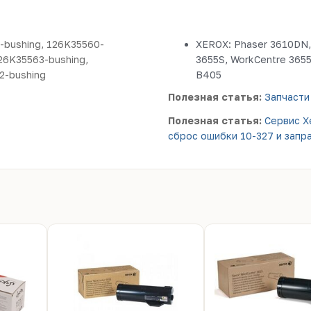
-bushing, 126K35560-
XEROX: Phaser 3610DN,
26K35563-bushing,
3655S, WorkCentre 3655
2-bushing
B405
Полезная статья:
Запчасти
Полезная статья:
Сервис X
сброс ошибки 10-327 и запр