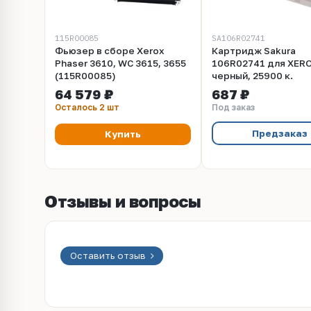
115R00085
SA106R02741
Фьюзер в сборе Xerox
Картридж Sakura
Phaser 3610, WC 3615, 3655
106R02741 для XERO
(115R00085)
черный, 25900 к.
64 579 ₽
687 ₽
Осталось 2 шт
Под заказ
Предзаказ
Купить
Отзывы и вопросы
Оставить отзыв