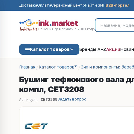
Доставка
Оплата
Сервисный центр
Найти ЗИП
B2B-портал
ink
.
market
Решения для печати с 2001 года
Каталог товаров
Бренды A–Z
Акции
Новин
Главная
Каталог товаров
Зип и компоненты: бараб
Бушинг тефлонового вала д
компл, CET3208
Задать вопрос
Артикул:
CET3208