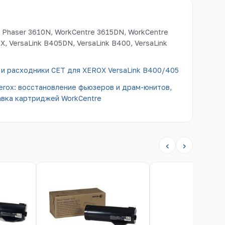
 Phaser 3610N, WorkCentre 3615DN, WorkCentre
X, VersaLink B405DN, VersaLink B400, VersaLink
 и расходники CET для XEROX VersaLink B400/405
erox: восстановление фьюзеров и драм-юнитов,
авка картриджей WorkCentre
‹
›