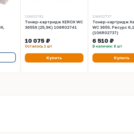
106R02741
106R02737
Тонер-картридж XEROX WC
Тонер-картридж Xe
X,
3655X (25,9K) 106R02741
WC 3655. Ресурс 6,
(106R02737)
10 075 ₽
6 510 ₽
Осталось 1 шт
В наличии: 8 шт
Купить
Купить