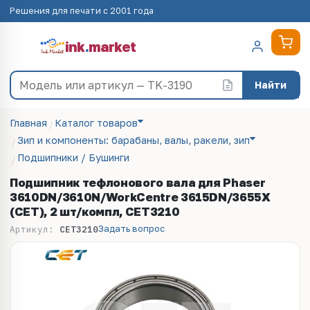
Решения для печати с 2001 года
ink
.
market
Найти
Главная
Каталог товаров
Зип и компоненты: барабаны, валы, ракели, зип
Подшипники / Бушинги
Подшипник тефлонового вала для Phaser
3610DN/3610N/WorkCentre 3615DN/3655X
(CET), 2 шт/компл, CET3210
Задать вопрос
Артикул:
CET3210