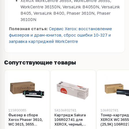
XEROX WorkCentre 3655X, WorkCentre 3655S,
WorkCentre 3615DN, VersaLink B405DN, VersaLink
B405, VersaLink B400, Phaser 3610N, Phaser
3610DN
Полезная статья:
Сервис Xerox: восстановление
фьюзеров и драм-юнитов, сброс ошибки 10-327 и
заправка картриджей WorkCentre
Сопутствующие товары
115R00085
SA106R02741
106R02741
Фьюзер в сборе
Картридж Sakura
Тонер-картри
Xerox Phaser 3610,
106R02741 для
XEROX WC 365
WC 3615, 3655
XEROX, черный,
(25,9K) 106R02
(115R00085)
25900 к.