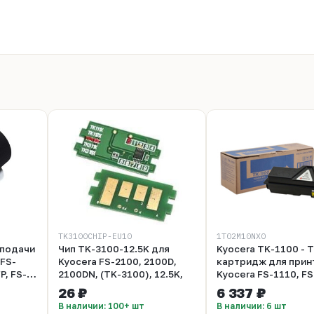
TK3100CHIP-EU10
1T02M10NX0
 подачи
Чип TK-3100-12.5K для
Kyocera TK-1100 - 
 FS-
Kyocera FS-2100, 2100D,
картридж для прин
P, FS-
2100DN, (TK-3100), 12.5K,
Kyocera FS-1110, FS
, FS-
1024MFP, FS-1124M
26 ₽
6 337 ₽
,
Ресурс 2100 страни
В наличии: 100+ шт
В наличии: 6 шт
, FS-