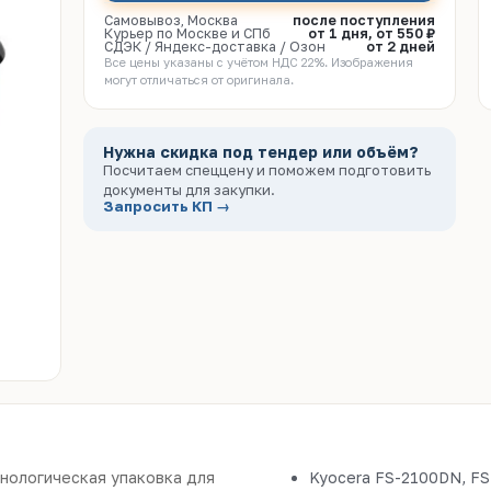
Самовывоз, Москва
после поступления
Курьер по Москве и СПб
от 1 дня, от 550 ₽
СДЭК / Яндекс-доставка / Озон
от 2 дней
Все цены указаны с учётом НДС 22%. Изображения
могут отличаться от оригинала.
Нужна скидка под тендер или объём?
Посчитаем спеццену и поможем подготовить
документы для закупки.
Запросить КП →
хнологическая упаковка для
Kyocera FS-2100DN, F