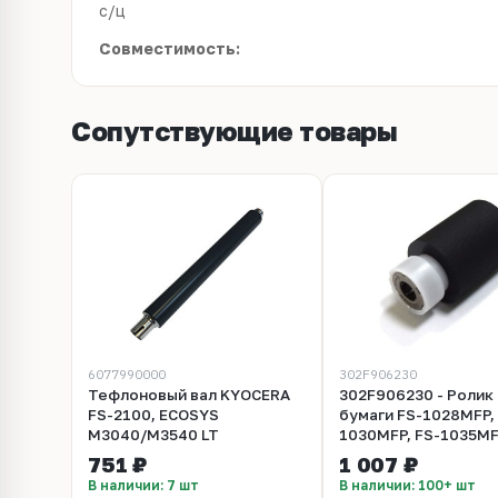
с/ц
Совместимость:
Сопутствующие товары
6077990000
302F906230
Тефлоновый вал KYOCERA
302F906230 - Ролик
FS-2100, ECOSYS
бумаги FS-1028MFP,
M3040/M3540 LT
1030MFP, FS-1035MF
1130MFP, FS-1135MFP
751 ₽
1 007 ₽
1128MFP, FS-1350DN
В наличии: 7 шт
В наличии: 100+ шт
M2030dn, FS-1370DN