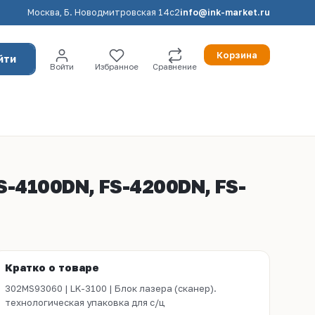
Москва, Б. Новодмитровская 14с2
info@ink-market.ru
Корзина
йти
Войти
Избранное
Сравнение
S-4100DN, FS-4200DN, FS-
Кратко о товаре
302MS93060 | LK-3100 | Блок лазера (сканер).
технологическая упаковка для с/ц