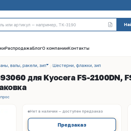
На
ки
Распродажа
Блог
О компании
Контакты
аны, валы, ракели, зип
Шестерни, флажки, зип
93060 для Kyocera FS-2100DN, F
аковка
опрос
Нет в наличии — доступен предзаказ
Предзаказ