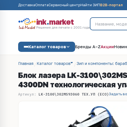
Доставка
Оплата
Сервисный центр
Найти ЗИП
B2B-портал
ink
.
market
Решения для печати с 2001 года
Каталог товаров
Бренды A–Z
Акции
Новин
Главная
Каталог товаров
Зип и компоненты: бараб
Блок лазера LK-3100\302MS
4300DN технологическая уп
Задать в
Артикул:
LK-3100\302MS93060 ТЕХ.УП (ECO)