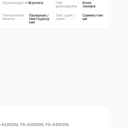
Производитель
Kyocera
Тип
Блок
расходника
лазера
Технология
Лазерная /
Тип: ориг/
Совместим
печати
Светодиод
совм
ый
ная
S-4100DN, FS-4200DN, FS-4300DN