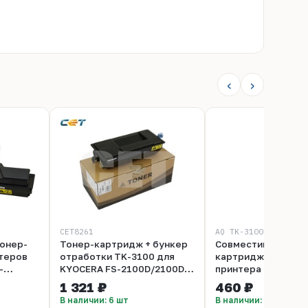
‹
›
CET8261
AQ TK-3100
Тонер-
Тонер-картридж + бункер
Совместимый тоне
теров
отработки TK-3100 для
картридж TK-3100 дл
-
KYOCERA FS-2100D/2100DN
принтера Kyocera 
FP.
(CET), 330г, 12500 стр.,
2100D.
1 321 ₽
460 ₽
ц.
CET8261
В наличии: 6 шт
В наличии: 100+ шт