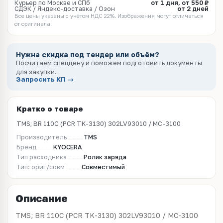
Курьер по Москве и СПб
от 1 дня, от 550 ₽
СДЭК / Яндекс-доставка / Озон
от 2 дней
Все цены указаны с учётом НДС 22%. Изображения могут отличаться
от оригинала.
Нужна скидка под тендер или объём?
Посчитаем спеццену и поможем подготовить документы
для закупки.
Запросить КП →
Кратко о товаре
TMS; BR 110C (PCR TK-3130) 302LV93010 / MC-3100
Производитель
TMS
Бренд
KYOCERA
Тип расходника
Ролик заряда
Тип: ориг/совм
Совместимый
Описание
TMS; BR 110C (PCR TK-3130) 302LV93010 / MC-3100