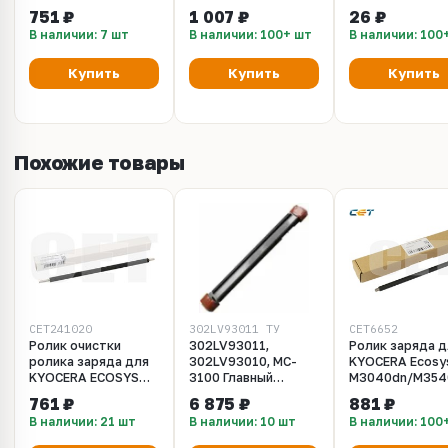
M3040/M3540 LT
1030MFP, FS-
2100DN, (TK-31
751 ₽
1 007 ₽
26 ₽
1035MFP, FS-
12.5K,
В наличии: 7 шт
В наличии: 100+ шт
В наличии: 100
1130MFP, FS-
1135MFP, FS-
1128MFP, FS-
Купить
Купить
Купить
1350DN, M2030dn,
FS-1370DN, FS-
2000D, FS-3900DN,
FS-4000DN, FS-
2020D, FS-3920DN,
Похожие товары
FS-4020DN, FS-2100
CET241020
302LV93011_ТУ
CET6652
Ролик очистки
302LV93011,
Ролик заряда д
ролика заряда для
302LV93010, MC-
KYOCERA Ecosy
KYOCERA ECOSYS
3100 Главный
M3040dn/M3540
M3040dn/M3540dn/M3550idn/M3560idn/FS-
коротрон Kyocera
4100DN/4200D
761 ₽
6 875 ₽
881 ₽
4100DN/4200DN/4300DN/2100D/2100DN
(оригинал,
(CET), CET6652
В наличии: 21 шт
В наличии: 10 шт
В наличии: 100
(CET), CET241020
тех.упак.)