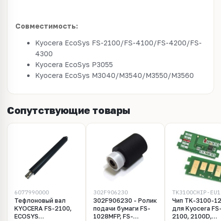
Совместимость:
Kyocera EcoSys FS-2100/FS-4100/FS-4200/FS-
4300
Kyocera EcoSys P3055
Kyocera EcoSys M3040/M3540/M3550/M3560
Сопутствующие товары
6077990000
302F906230
TK3100CHIP-EU1
Тефлоновый вал
302F906230 - Ролик
Чип TK-3100-12
KYOCERA FS-2100,
подачи бумаги FS-
для Kyocera FS
ECOSYS
1028MFP, FS-
2100, 2100D,