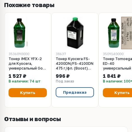
Похожие товары
3536090000
38637
3509140000
Тонер IMEX YFX-2
Тонер Kyocera FS-
Тонер Tomoeg
для Kyocera,
4200DN/FS-4100DN
ED-40
универсальный Gold
475 г/фл. (Boost)
универсальный
ATM. 900 гр.
Type 5.0
Kyocera. 900 гр
1 527 ₽
996 ₽
1 841 ₽
В наличии: 74 шт
Под заказ
В наличии: 100
Предзаказ
Купить
Купить
Отзывы и вопросы