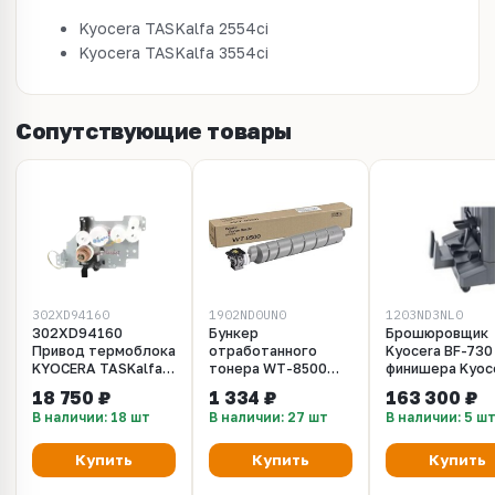
Kyocera TASKalfa 2554ci
Kyocera TASKalfa 3554ci
Сопутствующие товары
302XD94160
1902ND0UN0
1203ND3NL0
302XD94160
Бункер
Брошюровщик
Привод термоблока
отработанного
Kyocera BF-730
KYOCERA TASKalfa
тонера WT-8500
финишера Kyoc
2554ci, 3554ci
для KYOCERA
DF-790, DF-790(
18 750 ₽
1 334 ₽
163 300 ₽
TASKalfa 4002i,
DF-790(C), DF-7
В наличии: 18 шт
В наличии: 27 шт
В наличии: 5 ш
5002i, 6002i, 2552ci,
DF-7140
3252ci, 4052ci,
(1203ND3NL0)
5052ci, 6052ci
Купить
Купить
Купить
(1902ND0UN0) 40K