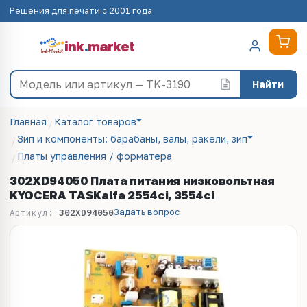
Решения для печати с 2001 года
ink
.
market
Найти
Главная
Каталог товаров
Зип и компоненты: барабаны, валы, ракели, зип
Платы управления / форматера
302XD94050 Плата питания низковольтная
KYOCERA TASKalfa 2554ci, 3554ci
Задать вопрос
Артикул:
302XD94050