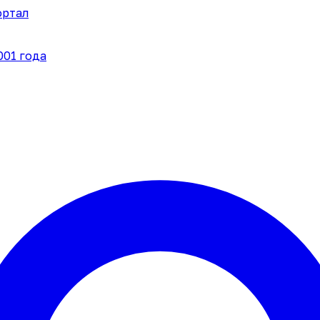
ортал
001 года