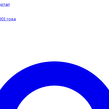
ортал
001 года