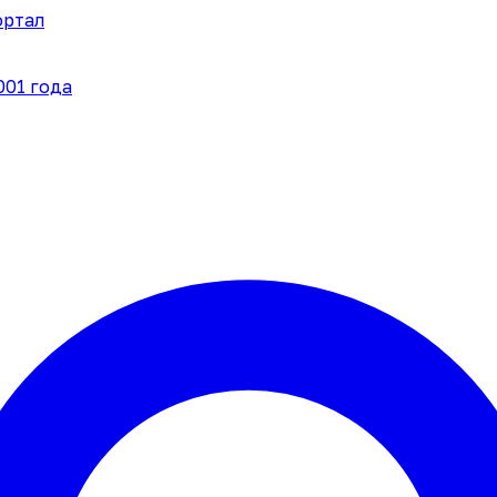
ортал
001 года