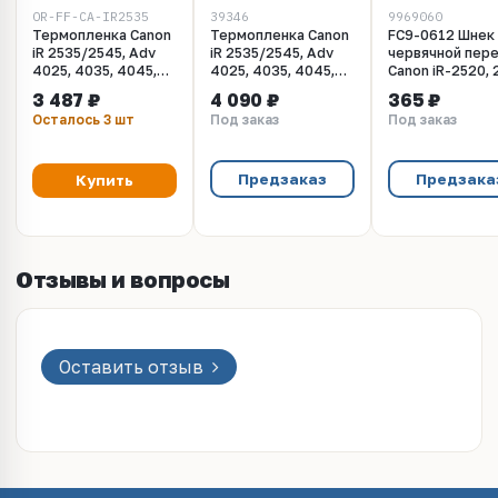
OR-FF-CA-IR2535
39346
9969060
Термопленка Canon
Термопленка Canon
FC9-0612 Шнек
iR 2535/2545, Adv
iR 2535/2545, Adv
червячной пер
4025, 4035, 4045,
4025, 4035, 4045,
Canon iR-2520, 
4051, 4225, 4235,
4225, 4235, 4245 (+
2530, 2535, 254
3 487 ₽
4 090 ₽
365 ₽
4245, 4251, 4551
смазка) (Katun)
Adv 4025, 4035
Осталось 3 шт
Под заказ
Под заказ
металлизированная
4045, 4051
(O)
Предзаказ
Предзака
Купить
Отзывы и вопросы
Оставить отзыв