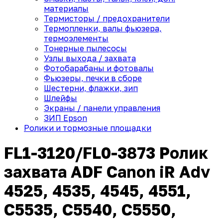
материалы
Термисторы / предохранители
Термопленки, валы фьюзера,
термоэлементы
Тонерные пылесосы
Узлы выхода / захвата
Фотобарабаны и фотовалы
Фьюзеры, печки в сборе
Шестерни, флажки, зип
Шлейфы
Экраны / панели управления
ЗИП Epson
Ролики и тормозные площадки
FL1-3120/FL0-3873 Ролик
захвата ADF Canon iR Adv
4525, 4535, 4545, 4551,
C5535, С5540, С5550,