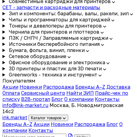
Совместимые картриджи для принтеров
CET - запчасти и расходные материалы
Зип и компоненты: барабаны, валы, ракели, зип
Чипы и программаторы для картриджей
Тонеры и девелоперы для принтеров
Чернила для принтеров и плоттеров
ПЗК / СНПЧ / Заправляемые картриджи
Источники бесперебойного питания
Бумага, фольга, винил, пленки
Сетевое оборудование
Офисное оборудование и электроника
3D принтеры и пластик для 3D печати
Greenworks - техника и инструмент
Покупателям
Акции
Новинки
Распродажа
Бренды A–Z
Доставка
Оплата
Сервисный центр
Найти ЗИП
Прайс-чек по
списку
B2B-портал
Блог
О компании
Контакты
info@ink-market.ru
Москва, Б. Новодмитровская
14с2
ink
.
market
Каталог товаров
Бренды A–Z
Акции
Новинки
Распродажа
Блог
О
компании
Контакты