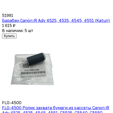
51991
Барабан Canon iR Adv 4525, 4535, 4545, 4551 (Katun)
1 615 ₽
В наличии: 5 шт
Купить
FL0-4500
FL0-4500 Ролик захвата бумаги из кассеты Canon iR
Adv 4525, 4535, 4545, 4551, C5535, C5540, C5550,