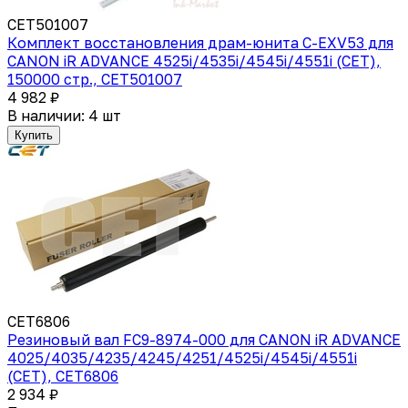
CET501007
Комплект восстановления драм-юнита C-EXV53 для
CANON iR ADVANCE 4525i/4535i/4545i/4551i (CET),
150000 стр., CET501007
4 982 ₽
В наличии: 4 шт
Купить
CET6806
Резиновый вал FC9-8974-000 для CANON iR ADVANCE
4025/4035/4235/4245/4251/4525i/4545i/4551i
(CET), CET6806
2 934 ₽