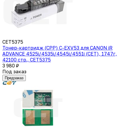
CET5375
Тонер-картридж (CPP) C-EXV53 для CANON iR
ADVANCE 4525i/4535i/4545i/4551i (CET), 1747г,
42100 стр., CET5375
3 980 ₽
Под заказ
Предзаказ