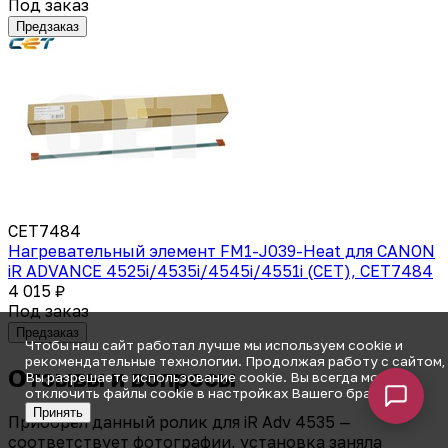
Под заказ
Предзаказ
CET7484
Нагревательный элемент FM1-J039-Heat для CANON
iR ADVANCE 4525i/4535i/4545i/4551i (CET), CET7484
4 015 ₽
Под заказ
Предзаказ
Чтобы наш сайт работал лучше мы используем cookie и
рекомендательные технологии. Продолжая работу с сайтом,
Отзывы и вопросы
Вы разрешаете использование cookie. Вы всегда можете
отключить файлы cookie в настройках Вашего браузера.
Принять
Приобрёл данный ролик для iR Adv 4535 —
соответствует фотографии, установка заняла