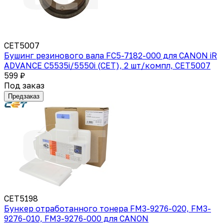
CET5007
Бушинг резинового вала FC5-7182-000 для CANON iR
ADVANCE C5535i/5550i (CET), 2 шт/компл, CET5007
599 ₽
Под заказ
Предзаказ
CET5198
Бункер отработанного тонера FM3-9276-020, FM3-
9276-010, FM3-9276-000 для CANON