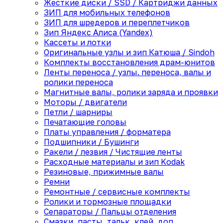
Жесткие диски / SSD / Картриджи данных
ЗИП для мобильных телефонов
ЗИП для шредеров и переплетчиков
Зип Яндекс Алиса (Yandex)
Кассеты и лотки
Оригинальные узлы и зип Катюша / Sindoh
Комплекты восстановления драм-юнитов
Ленты переноса / узлы. переноса, валы и
ролики переноса
Магнитные валы, ролики заряда и проявки
Моторы / двигатели
Петли / шарниры
Печатающие головы
Платы управления / форматера
Подшипники / Бушинги
Ракели / лезвия / Чистящие ленты
Расходные материалы и зип Kodak
Резиновые, прижимные валы
Ремни
Ремонтные / сервисные комплекты
Ролики и тормозные площадки
Сепараторы / Пальцы отделения
Смазки, пасты, тальк, клей, доп.