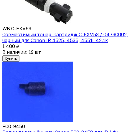
WB C-EXV53
Совместимый тонер-картридж C-EXV53 / 0473C002,
черный для Canon IR 4525, 4535, 4551i. 42.1k
1 400 ₽
В наличии: 19 шт
Купить
FC0-9450