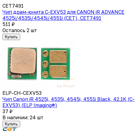
CET7491
Чип драм-юнита C-EXV53 для CANON iR ADVANCE
4525i/4535i/4545i/4551i (CET), CET7491
511 ₽
Осталось 2 шт
Купить
ELP-CH-CEXV53
Чип Canon iR 4525i, 4535i, 4545i, 4551i Black, 42.1K (C-
EXV53) (ELP Imaging®)
37 ₽
В наличии: 24 шт
Купить