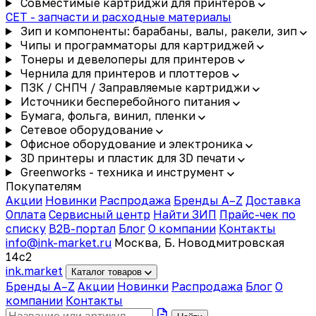
Совместимые картриджи для принтеров
CET - запчасти и расходные материалы
Зип и компоненты: барабаны, валы, ракели, зип
Чипы и программаторы для картриджей
Тонеры и девелоперы для принтеров
Чернила для принтеров и плоттеров
ПЗК / СНПЧ / Заправляемые картриджи
Источники бесперебойного питания
Бумага, фольга, винил, пленки
Сетевое оборудование
Офисное оборудование и электроника
3D принтеры и пластик для 3D печати
Greenworks - техника и инструмент
Покупателям
Акции
Новинки
Распродажа
Бренды A–Z
Доставка
Оплата
Сервисный центр
Найти ЗИП
Прайс-чек по
списку
B2B-портал
Блог
О компании
Контакты
info@ink-market.ru
Москва, Б. Новодмитровская
14с2
ink
.
market
Каталог товаров
Бренды A–Z
Акции
Новинки
Распродажа
Блог
О
компании
Контакты