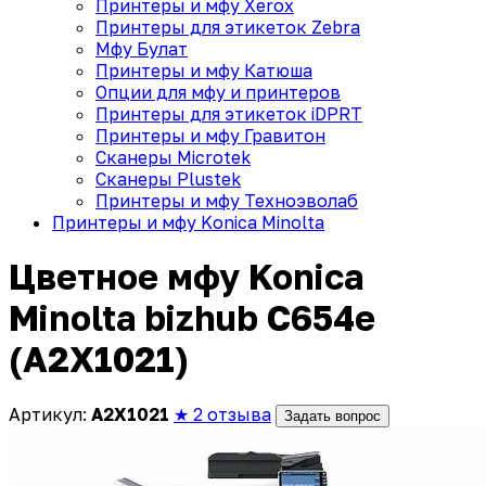
Принтеры и мфу Xerox
Принтеры для этикеток Zebra
Мфу Булат
Принтеры и мфу Катюша
Опции для мфу и принтеров
Принтеры для этикеток iDPRT
Принтеры и мфу Гравитон
Сканеры Microtek
Сканеры Plustek
Принтеры и мфу Техноэволаб
Принтеры и мфу Konica Minolta
Цветное мфу Konica
Minolta bizhub C654e
(A2X1021)
Артикул:
A2X1021
★ 2 отзыва
Задать вопрос