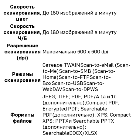
Скорость
сканирования,
До 180 изображений в минуту
цвет
Скорость
сканирования,
До 180 изображений в минуту
Ч/Б
Разрешение
сканирования
Максимально 600 x 600 dpi
(dpi)
Сетевое TWAINScan-to-eMail (Scan-
to-Me)Scan-to-SMB (Scan-to-
Режимы
Home)Scan-to-FTPScan-to-
сканирования
BoxScan-to-USBScan-to-
WebDAVScan-to-DPWS
JPEG; TIFF; PDF; PDF/A 1a и 1b
(дополнительно);Compact PDF;
Encrypted PDF; Searchable
Форматы
PDF(дополнительно); XPS; Compact
файлов
XPS; PPTXи Searchable PPTX
(дополнительно);
SearchableDOCX/XLSX