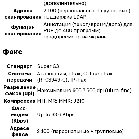
(дополнительно)
Адреса
2 100 (персональные + групповые)
сканирования
поддержка LDAP
Аннотация (текст/время/дата) для
Функции
PDF;до 400 программ;
сканирования
предпросмотр на экране
Факс
Стандарт
Super G3
Система
Аналоговая, i-Fax, Colour i-Fax
передачи
(RFC3949-C), IP-Fax
Разрешение
Максимально 600 ? 600 dpi (ultra-fine)
факса (dpi)
Компрессия
MH; MR; MMR; JBIG
Факс-
модем
Up to 33.6 Kbps
(Kbps)
Адреса
2 100 (персональные + групповые)
факса