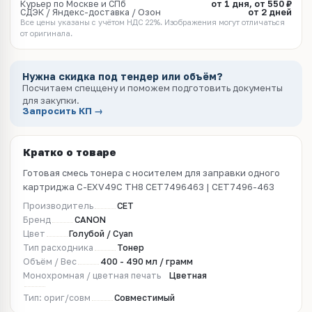
Курьер по Москве и СПб
от 1 дня, от 550 ₽
СДЭК / Яндекс-доставка / Озон
от 2 дней
Все цены указаны с учётом НДС 22%. Изображения могут отличаться
от оригинала.
Нужна скидка под тендер или объём?
Посчитаем спеццену и поможем подготовить документы
для закупки.
Запросить КП →
Кратко о товаре
Готовая смесь тонера с носителем для заправки одного
картриджа C-EXV49C TH8 CET7496463 | CET7496-463
Производитель
CET
Бренд
CANON
Цвет
Голубой / Cyan
Тип расходника
Тонер
Объём / Вес
400 - 490 мл / грамм
Монохромная / цветная печать
Цветная
Тип: ориг/совм
Совместимый