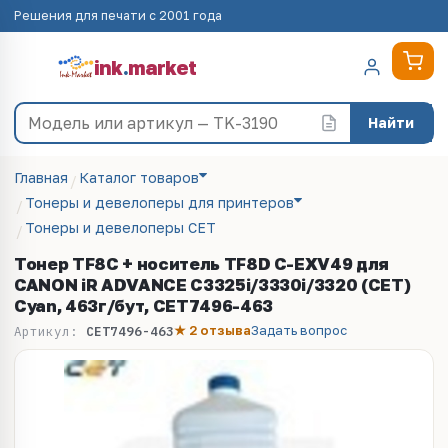
Решения для печати с 2001 года
ink
.
market
Найти
Главная
Каталог товаров
Тонеры и девелоперы для принтеров
Тонеры и девелоперы CET
Тонер TF8C + носитель TF8D C-EXV49 для
CANON iR ADVANCE C3325i/3330i/3320 (CET)
Cyan, 463г/бут, CET7496-463
★ 2 отзыва
Задать вопрос
Артикул:
CET7496-463