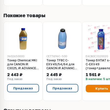
Похожие товары
3602650000
CET7496C-500
EACN0C3320020
Тонер Chemical MKI
Тонер TF8C C-
Тонер БУЛАТ s-
для CANON iR
EXV49/54/64 для
C-EXV49
C3025, iR ADVANCE
CANON iR ADVANCE
(тонер+девело
C3320/C3325i
C3520i/DX
для Canon iR C
2 443 ₽
2 445 ₽
1 561 ₽
голубой 270 грамм
C3720i/C3922, iR
(Голубой, банка
Под заказ
Под заказ
В наличии: 5 ш
C3125i (CET) Cyan,
г, для полной
500г/бут, (унив.),
заправки
CET7496C-500
использовать 2
Предзаказ
Предзаказ
Купить