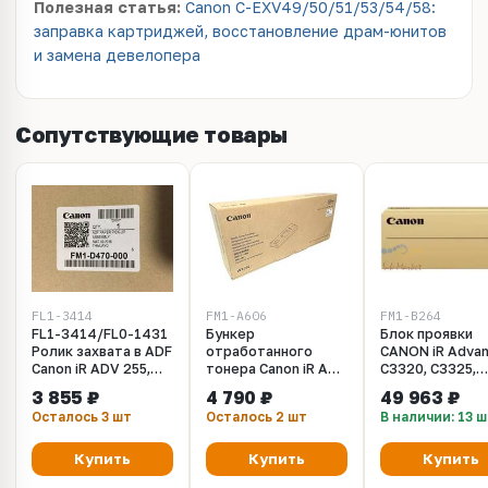
Полезная статья:
Canon C-EXV49/50/51/53/54/58:
заправка картриджей, восстановление драм-юнитов
и замена девелопера
Сопутствующие товары
FL1-3414
FM1-A606
FM1-B264
FL1-3414/FL0-1431
Бункер
Блок проявки
Ролик захвата в ADF
отработанного
CANON iR Adva
Canon iR ADV 255,
тонера Canon iR Adv
C3320, C3325,
256, 355, 356, 3325,
C3325, C3330,
C3330, C3520,
3 855 ₽
4 790 ₽
49 963 ₽
3330
C5535, C5540, C5550,
C3525, C3530
Осталось 3 шт
Осталось 2 шт
В наличии: 13 
C5560 (FM1-
желтый (FM1-B
A606/WT-202)
Ресурс: 100 000
Купить
Купить
Купить
страниц