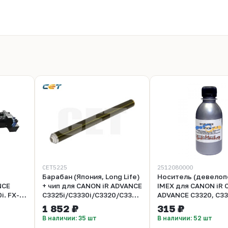
CET5225
2512080000
Барабан (Япония, Long Life)
Носитель (девелоп
NCE
+ чип для CANON iR ADVANCE
IMEX для CANON iR С
i. FX-
C3325i/C3330i/C3320/C3320L/C3320i
ADVANCE С3320, C33
(CET), 110000 стр., CET5225
C5030, C5040 - 29 
1 852 ₽
315 ₽
В наличии: 35 шт
В наличии: 52 шт