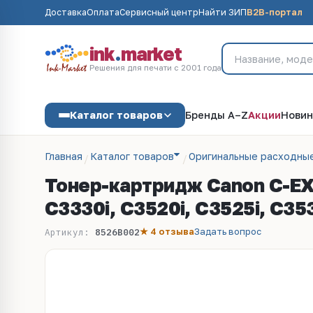
Доставка
Оплата
Сервисный центр
Найти ЗИП
B2B-портал
ink
.
market
Решения для печати с 2001 года
Каталог товаров
Бренды A–Z
Акции
Новин
Главная
Каталог товаров
Оригинальные расходны
Тонер-картридж Canon C-EXV
C3330i, C3520i, C3525i, C35
★ 4 отзыва
Задать вопрос
Артикул:
8526B002