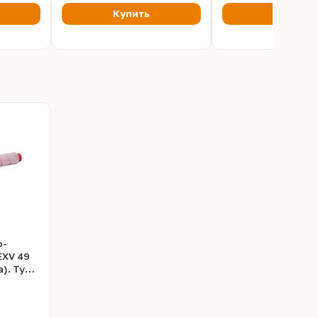
Купить
Купить
р-
EXV 49
). Туба