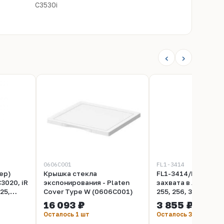
C3530i
‹
›
0606C001
FL1-3414
ер)
Крышка стекла
FL1-3414/FL0-1431
3020, iR
экспонирования - Platen
захвата в ADF Cano
25,
Cover Type W (0606C001)
255, 256, 355, 356, 
грамм
3330
16 093 ₽
3 855 ₽
Осталось 1 шт
Осталось 3 шт