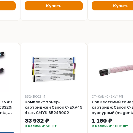
Купить
Купить
8524B002_4
CT-CAN-C-EXV49M
EXV49
Комплект тонер-
Совместимый тоне
C3320i,
картриджей Canon C-EXV49
картридж Canon C-
nta,
4 шт. CMYK 8524B002
пурпурный (magenta
463 гр
33 932 ₽
1 160 ₽
В наличии: 56 шт
В наличии: 100+ шт