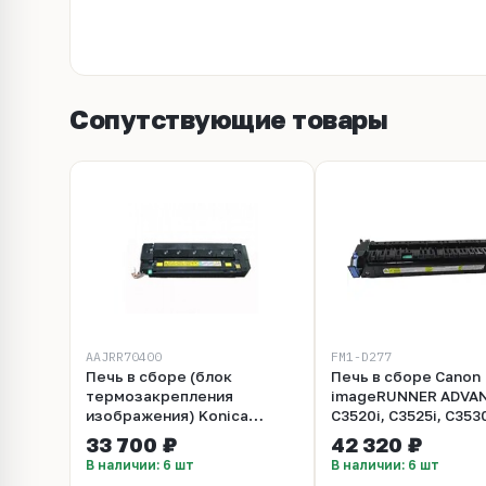
Сопутствующие товары
AAJRR70400
FM1-D277
Печь в сборе (блок
Печь в сборе Canon
термозакрепления
imageRUNNER ADVA
изображения) Konica
C3520i, C3525i, C3530
Minolta для bizhub C3300i,
202 (FM1-D277)
33 700 ₽
42 320 ₽
C4000i, C3320i, C3350i,
В наличии: 6 шт
В наличии: 6 шт
C4050i (AAJRR70400 /