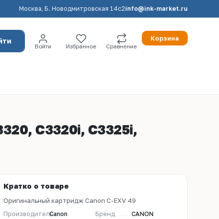
Москва, Б. Новодмитровская 14с2
info@ink-market.ru
Корзина
йти
Войти
Избранное
Сравнение
320, C3320i, C3325i,
2
Кратко о товаре
Оригинальный картридж Canon C-EXV 49
Производитель
Canon
Бренд
CANON