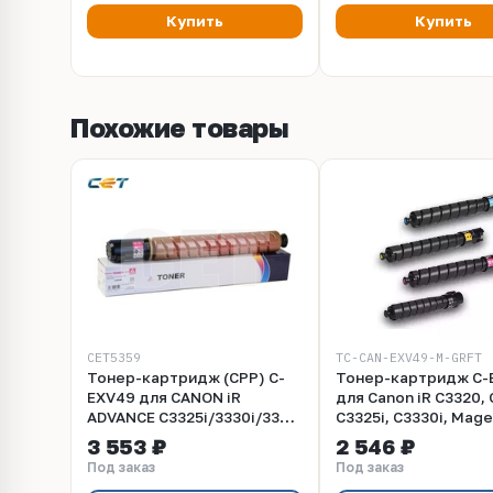
AAJRR70411 / AAJRR70422 /
Купить
Купить
ACT9R70200)
Похожие товары
CET5359
TC-CAN-EXV49-M-GRFT
Тонер-картридж (CPP) C-
Тонер-картридж C-
EXV49 для CANON iR
для Canon iR C3320, 
ADVANCE C3325i/3330i/3320
C3325i, C3330i, Mage
(CET) Magenta, 463г, 19000
400гр, Grafit
3 553 ₽
2 546 ₽
стр., CET5359
Под заказ
Под заказ