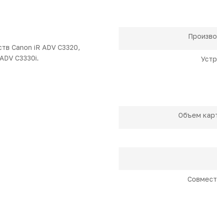
Произво
тв Canon iR ADV C3320,
 ADV C3330i.
Устр
Объем кар
Совмест