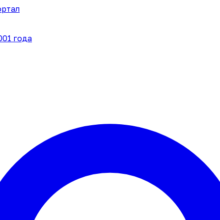
ортал
001 года