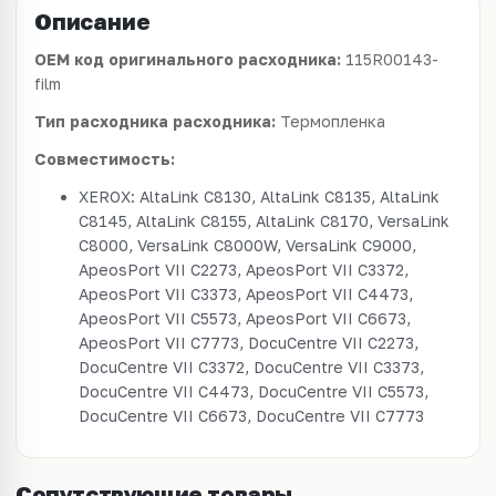
Описание
OEM код оригинального расходника:
115R00143-
film
Тип расходника расходника:
Термопленка
Совместимость:
XEROX: AltaLink C8130, AltaLink C8135, AltaLink
C8145, AltaLink C8155, AltaLink C8170, VersaLink
C8000, VersaLink C8000W, VersaLink C9000,
ApeosPort VII C2273, ApeosPort VII C3372,
ApeosPort VII C3373, ApeosPort VII C4473,
ApeosPort VII C5573, ApeosPort VII C6673,
ApeosPort VII C7773, DocuCentre VII C2273,
DocuCentre VII C3372, DocuCentre VII C3373,
DocuCentre VII C4473, DocuCentre VII C5573,
DocuCentre VII C6673, DocuCentre VII C7773
Сопутствующие товары