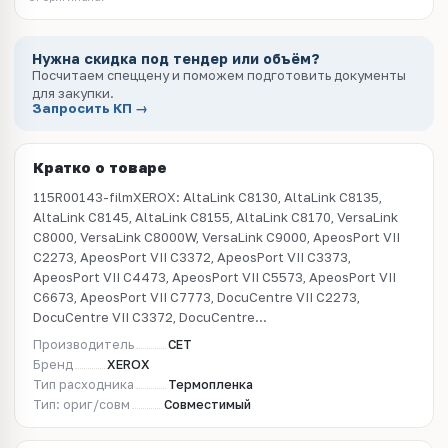
Нужна скидка под тендер или объём?
Посчитаем спеццену и поможем подготовить документы
для закупки.
Запросить КП →
Кратко о товаре
115R00143-filmXEROX: AltaLink C8130, AltaLink C8135,
AltaLink C8145, AltaLink C8155, AltaLink C8170, VersaLink
C8000, VersaLink C8000W, VersaLink C9000, ApeosPort VII
C2273, ApeosPort VII C3372, ApeosPort VII C3373,
ApeosPort VII C4473, ApeosPort VII C5573, ApeosPort VII
C6673, ApeosPort VII C7773, DocuCentre VII C2273,
DocuCentre VII C3372, DocuCentre...
Производитель
CET
Бренд
XEROX
Тип расходника
Термопленка
Тип: ориг/совм
Совместимый