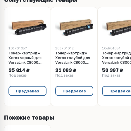
106R04057
106R04042
106R04054
Тонер-картридж
Тонер-картридж
Тонер-картри
Xerox черный для
Xerox голубой для
Xerox голубой 
VersaLink C8000.
VersaLink C8000.
VersaLink C8000
Ресурс 20 900 стр
Ресурс 7 600 стр
Ресурс 16 500 
35 814 ₽
21 083 ₽
50 397 ₽
(106R04057)
(106R04042)
(106R04054)
Под заказ
Под заказ
Под заказ
Предзаказ
Предзаказ
Предзака
Похожие товары