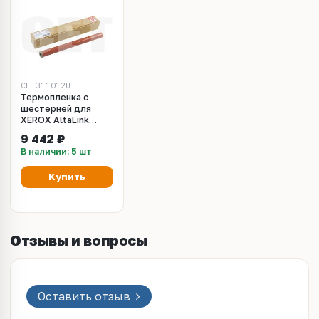
CET311012U
Термопленка с
шестерней для
XEROX AltaLink
C8130/C8135/C8145
9 442 ₽
(CET), CET311012U
В наличии: 5 шт
Купить
Отзывы и вопросы
Оставить отзыв