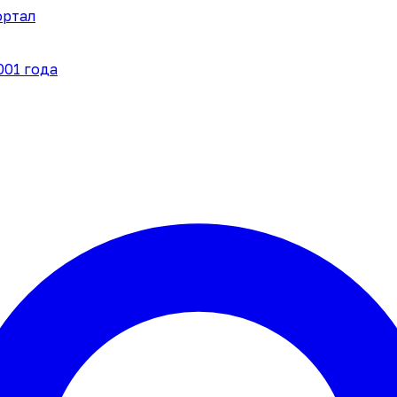
ортал
001 года