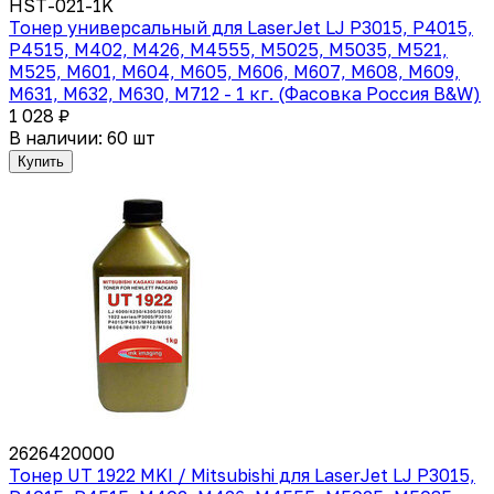
HST-021-1K
Тонер универсальный для LaserJet LJ P3015, P4015,
P4515, M402, M426, M4555, M5025, M5035, M521,
M525, M601, M604, M605, M606, M607, M608, M609,
M631, M632, M630, M712 - 1 кг. (Фасовка Россия B&W)
1 028 ₽
В наличии: 60 шт
Купить
2626420000
Тонер UT 1922 MKI / Mitsubishi для LaserJet LJ P3015,