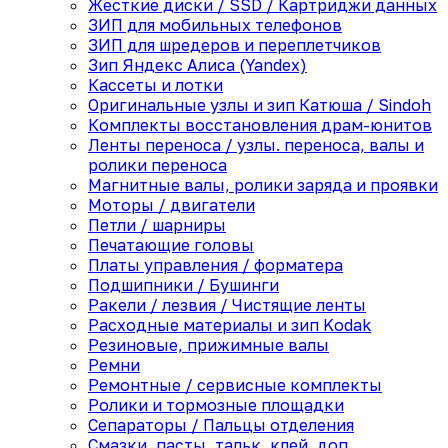
Жесткие диски / SSD / Картриджи данных
ЗИП для мобильных телефонов
ЗИП для шредеров и переплетчиков
Зип Яндекс Алиса (Yandex)
Кассеты и лотки
Оригинальные узлы и зип Катюша / Sindoh
Комплекты восстановления драм-юнитов
Ленты переноса / узлы. переноса, валы и
ролики переноса
Магнитные валы, ролики заряда и проявки
Моторы / двигатели
Петли / шарниры
Печатающие головы
Платы управления / форматера
Подшипники / Бушинги
Ракели / лезвия / Чистящие ленты
Расходные материалы и зип Kodak
Резиновые, прижимные валы
Ремни
Ремонтные / сервисные комплекты
Ролики и тормозные площадки
Сепараторы / Пальцы отделения
Смазки, пасты, тальк, клей, доп.