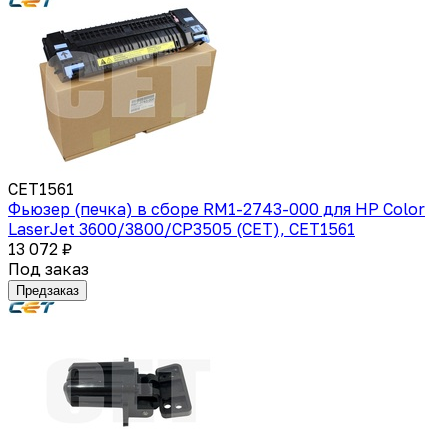
CET1561
Фьюзер (печка) в сборе RM1-2743-000 для HP Color
LaserJet 3600/3800/CP3505 (CET), CET1561
13 072 ₽
Под заказ
Предзаказ