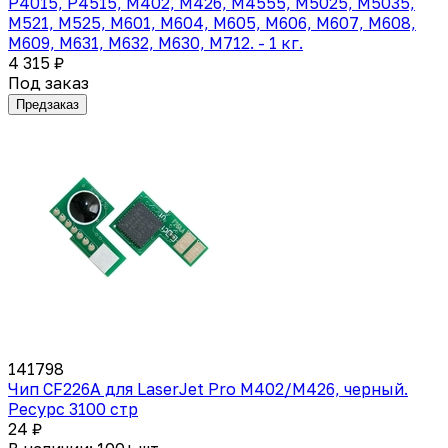
P4015, P4515, M402, M426, M4555, M5025, M5035,
M521, M525, M601, M604, M605, M606, M607, M608,
M609, M631, M632, M630, M712. - 1 кг.
4 315 ₽
Под заказ
Предзаказ
141798
Чип CF226A для LaserJet Pro M402/M426, черный.
Ресурс 3100 стр
24 ₽