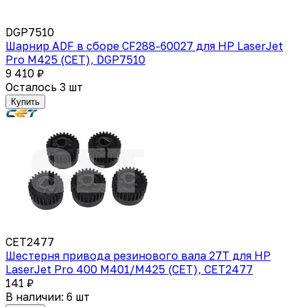
DGP7510
Шарнир ADF в сборе CF288-60027 для HP LaserJet
Pro M425 (CET), DGP7510
9 410 ₽
Осталось 3 шт
Купить
CET2477
Шестерня привода резинового вала 27T для HP
LaserJet Pro 400 M401/M425 (CET), CET2477
141 ₽
В наличии: 6 шт