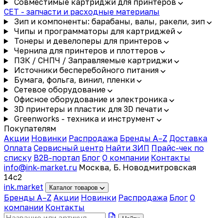
Совместимые картриджи для принтеров
CET - запчасти и расходные материалы
Зип и компоненты: барабаны, валы, ракели, зип
Чипы и программаторы для картриджей
Тонеры и девелоперы для принтеров
Чернила для принтеров и плоттеров
ПЗК / СНПЧ / Заправляемые картриджи
Источники бесперебойного питания
Бумага, фольга, винил, пленки
Сетевое оборудование
Офисное оборудование и электроника
3D принтеры и пластик для 3D печати
Greenworks - техника и инструмент
Покупателям
Акции
Новинки
Распродажа
Бренды A–Z
Доставка
Оплата
Сервисный центр
Найти ЗИП
Прайс-чек по
списку
B2B-портал
Блог
О компании
Контакты
info@ink-market.ru
Москва, Б. Новодмитровская
14с2
ink
.
market
Каталог товаров
Бренды A–Z
Акции
Новинки
Распродажа
Блог
О
компании
Контакты