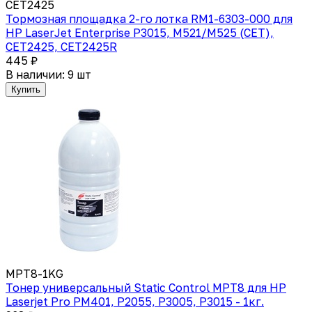
CET2425
Тормозная площадка 2-го лотка RM1-6303-000 для
HP LaserJet Enterprise P3015, M521/M525 (CET),
CET2425, CET2425R
445 ₽
В наличии: 9 шт
Купить
MPT8-1KG
Тонер универсальный Static Control MPT8 для HP
Laserjet Pro PM401, P2055, P3005, P3015 - 1кг.