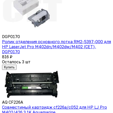
DGP0170
Ролик отделения основного лотка RM2-5397-000 для
HP LaserJet Pro M402dn/M402dw/M402 (CET),
DGP0170
816 ₽
Осталось 3 шт
Купить
AQ CF226A
Совместимый картридж cf226a/c052 для HP LJ Pro
M402/426 3.1K Aquamarine