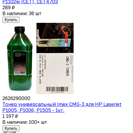
P1102w (CET), CET4703
289 ₽
В наличии: 36 шт
Купить
2626290000
Тонер универсальный Imex CMG-3 для HP Laserjet
P1005, P1006, P1505 - 1кг.
1 197 ₽
В наличии: 100+ шт
Купить