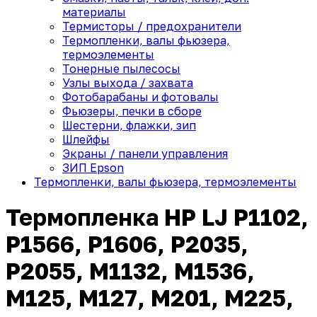
материалы
Термисторы / предохранители
Термопленки, валы фьюзера,
термоэлементы
Тонерные пылесосы
Узлы выхода / захвата
Фотобарабаны и фотовалы
Фьюзеры, печки в сборе
Шестерни, флажки, зип
Шлейфы
Экраны / панели управления
ЗИП Epson
Термопленки, валы фьюзера, термоэлементы
Термопленка HP LJ P1102,
P1566, P1606, P2035,
P2055, M1132, M1536,
M125, M127, M201, M225,