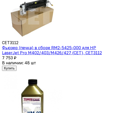
CET3112
Фьюзер (печка) в сборе RM2-5425-000 для HP
LaserJet Pro M402/403/M426/427 (CET), CET3112
7 753 ₽
В наличии: 48 шт
Купить