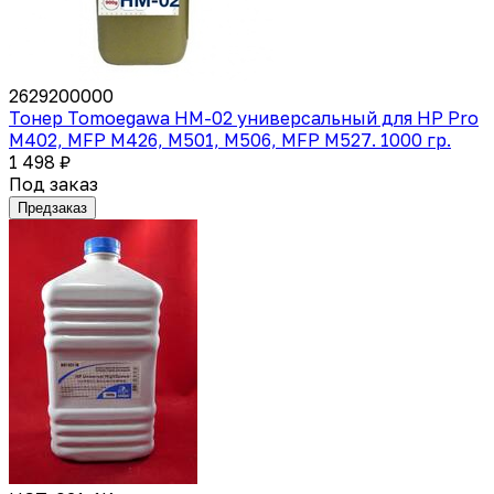
2629200000
Тонер Tomoegawa HM-02 универсальный для HP Pro
M402, MFP M426, M501, M506, MFP M527. 1000 гр.
1 498 ₽
Под заказ
Предзаказ