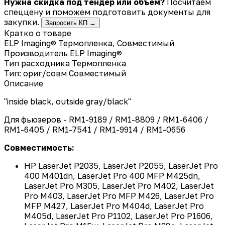
Нужна скидка под тендер или объём?
Посчитаем
спеццену и поможем подготовить документы для
закупки.
Запросить КП →
Кратко о товаре
ELP Imaging® Термопленка, Совместимый
Производитель
ELP Imaging®
Тип расходника
Термопленка
Тип: ориг/совм
Совместимый
Описание
"inside black, outside gray/black"
Для фьюзеров - RM1-9189 / RM1-8809 / RM1-6406 /
RM1-6405 / RM1-7541 / RM1-9914 / RM1-0656
Совместимость:
HP LaserJet P2035, LaserJet P2055, LaserJet Pro
400 M401dn, LaserJet Pro 400 MFP M425dn,
LaserJet Pro M305, LaserJet Pro M402, LaserJet
Pro M403, LaserJet Pro MFP M426, LaserJet Pro
MFP M427, LaserJet Pro M404d, LaserJet Pro
M405d, LaserJet Pro P1102, LaserJet Pro P1606,