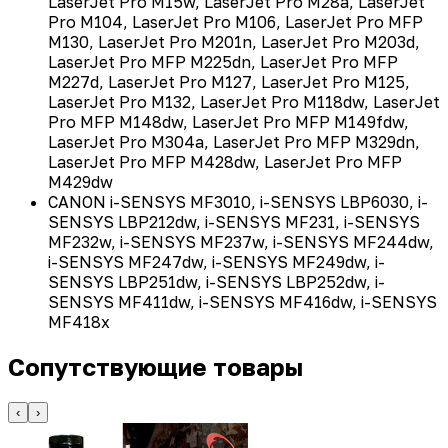
LaserJet Pro M15w, LaserJet Pro M28a, LaserJet
Pro M104, LaserJet Pro M106, LaserJet Pro MFP
M130, LaserJet Pro M201n, LaserJet Pro M203d,
LaserJet Pro MFP M225dn, LaserJet Pro MFP
M227d, LaserJet Pro M127, LaserJet Pro M125,
LaserJet Pro M132, LaserJet Pro M118dw, LaserJet
Pro MFP M148dw, LaserJet Pro MFP M149fdw,
LaserJet Pro M304a, LaserJet Pro MFP M329dn,
LaserJet Pro MFP M428dw, LaserJet Pro MFP
M429dw
СANON i-SENSYS MF3010, i-SENSYS LBP6030, i-
SENSYS LBP212dw, i-SENSYS MF231, i-SENSYS
MF232w, i-SENSYS MF237w, i-SENSYS MF244dw,
i-SENSYS MF247dw, i-SENSYS MF249dw, i-
SENSYS LBP251dw, i-SENSYS LBP252dw, i-
SENSYS MF411dw, i-SENSYS MF416dw, i-SENSYS
MF418x
Сопутствующие товары
‹
›