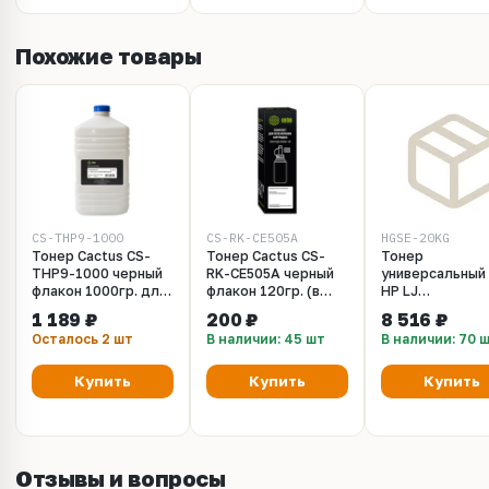
Похожие товары
CS-THP9-1000
CS-RK-CE505A
HGSE-20KG
Тонер Cactus CS-
Тонер Cactus CS-
Тонер
THP9-1000 черный
RK-CE505A черный
универсальный
флакон 1000гр. для
флакон 120гр. (в
HP LJ
принтера HP LJ
компл.:чип) для
M401/P2055/P3
1 189 ₽
200 ₽
8 516 ₽
P4015, P3015, M525,
принтера HP LJ
HGSE, 20кг, Ha
Осталось 2 шт
В наличии: 45 шт
В наличии: 70 
M601, M604, M402,
P2055, P2035, 400,
P2055, M401
M401, M425
Купить
Купить
Купить
Отзывы и вопросы