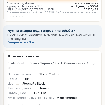
Самовывоз, Москва
после поступления
Курьер по Москве и СПб
от 1 дня, от 550 ₽
СДЭК / Яндекс-доставка / Озон
от 2 дней
Все цены указаны с учётом НДС 22%. Изображения могут отличаться
от оригинала.
Нужна скидка под тендер или объём?
Посчитаем спеццену и поможем подготовить документы
для закупки.
Запросить КП →
Кратко о товаре
Static Control Тонер, Черный / Black, Совместимый, 1 - 1,4
кг
Производитель
Static Control
Бренд
HP
Цвет
Черный / Black
Тип расходника
Тонер
Объём / Вес
1 - 1,4 кг
Монохромная / цветная печать
Монохромная