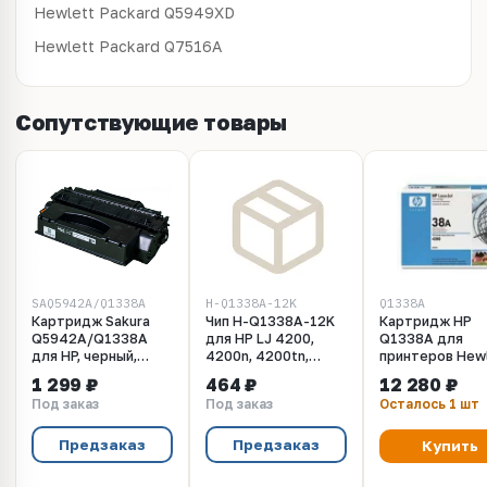
Hewlett Packard
Q5949XD
Hewlett Packard
Q7516A
Сопутствующие товары
SAQ5942A/Q1338A
H-Q1338A-12K
Q1338A
Картридж Sakura
Чип H-Q1338A-12K
Картридж HP
Q5942A/Q1338A
для HP LJ 4200,
Q1338A для
для HP, черный,
4200n, 4200tn,
принтеров Hew
12000 к.
4200dtn, 4200L,
Packard LaserJ
1 299 ₽
464 ₽
12 280 ₽
4200Ln
4200 (ресурс 
Под заказ
Под заказ
Осталось 1 шт
страниц)
Предзаказ
Предзаказ
Купить